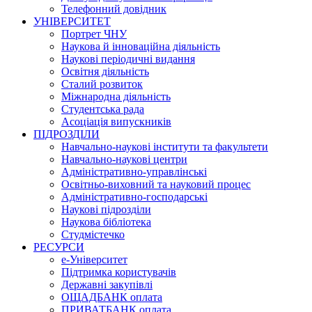
Телефонний довідник
УНІВЕРСИТЕТ
Портрет ЧНУ
Наукова й інноваційна діяльність
Наукові періодичні видання
Освітня діяльність
Сталий розвиток
Міжнародна діяльність
Студентська рада
Асоціація випускників
ПІДРОЗДІЛИ
Навчально-наукові інститути та факультети
Навчально-наукові центри
Адміністративно-управлінські
Освітньо-виховний та науковий процес
Адміністративно-господарські
Наукові підрозділи
Наукова бібліотека
Студмістечко
РЕСУРСИ
е-Університет
Підтримка користувачів
Державні закупівлі
ОЩАДБАНК оплата
ПРИВАТБАНК оплата