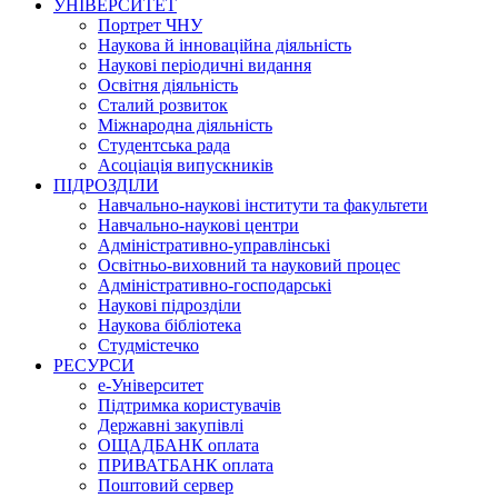
УНІВЕРСИТЕТ
Портрет ЧНУ
Наукова й інноваційна діяльність
Наукові періодичні видання
Освітня діяльність
Сталий розвиток
Міжнародна діяльність
Студентська рада
Асоціація випускників
ПІДРОЗДІЛИ
Навчально-наукові інститути та факультети
Навчально-наукові центри
Адміністративно-управлінські
Освітньо-виховний та науковий процес
Адміністративно-господарські
Наукові підрозділи
Наукова бібліотека
Студмістечко
РЕСУРСИ
е-Університет
Підтримка користувачів
Державні закупівлі
ОЩАДБАНК оплата
ПРИВАТБАНК оплата
Поштовий сервер