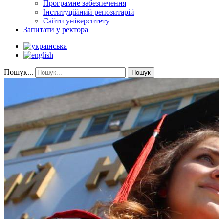
Програмне забезпечення
Інституційний репозитарій
Сайти університету
Запитати у ректора
Пошук...
Пошук