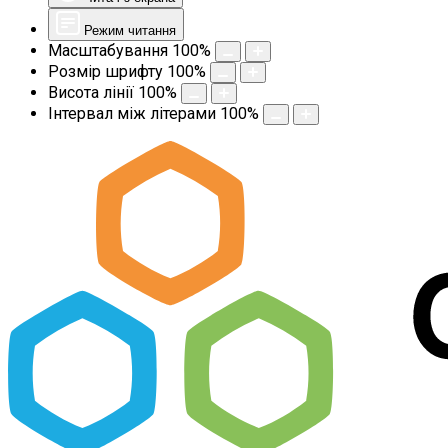
Режим читання
Масштабування
100
%
Розмір шрифту
100
%
Висота лінії
100
%
Інтервал між літерами
100
%