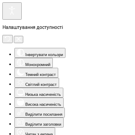
Налаштування доступності
Інвертувати кольори
Монохромний
Темний контраст
Світлий контраст
Низька насиченість
Висока насиченість
Виділити посилання
Виділити заголовки
Читач з екрана