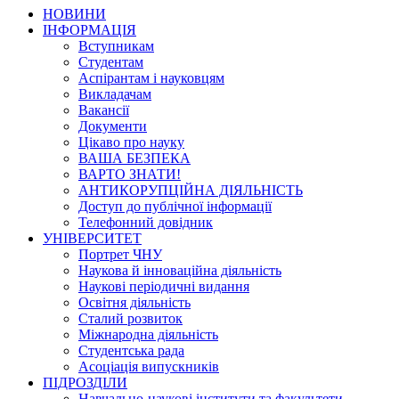
НОВИНИ
ІНФОРМАЦІЯ
Вступникам
Студентам
Аспірантам і науковцям
Викладачам
Вакансії
Документи
Цікаво про науку
ВАША БЕЗПЕКА
ВАРТО ЗНАТИ!
АНТИКОРУПЦІЙНА ДІЯЛЬНІСТЬ
Доступ до публічної інформації
Телефонний довідник
УНІВЕРСИТЕТ
Портрет ЧНУ
Наукова й інноваційна діяльність
Наукові періодичні видання
Освітня діяльність
Сталий розвиток
Міжнародна діяльність
Студентська рада
Асоціація випускників
ПІДРОЗДІЛИ
Навчально-наукові інститути та факультети