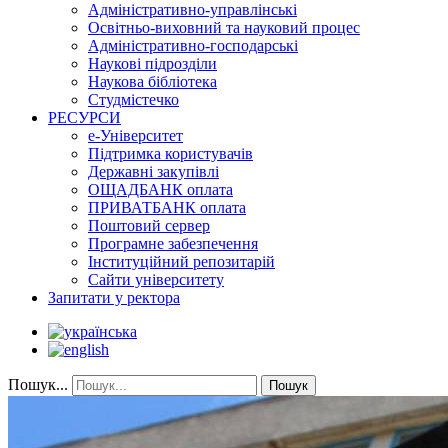
Адміністративно-управлінські
Освітньо-виховний та науковий процес
Адміністративно-господарські
Наукові підрозділи
Наукова бібліотека
Студмістечко
РЕСУРСИ
е-Університет
Підтримка користувачів
Державні закупівлі
ОЩАДБАНК оплата
ПРИВАТБАНК оплата
Поштовий сервер
Програмне забезпечення
Інституційний репозитарій
Сайти університету
Запитати у ректора
Пошук...
Пошук