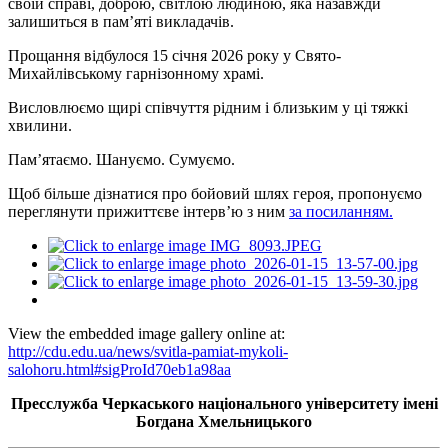
своїй справі, доброю, світлою людиною, яка назавжди
залишиться в пам’яті викладачів.
Прощання відбулося 15 січня 2026 року у Свято-
Михайлівському гарнізонному храмі.
Висловлюємо щирі співчуття рідним і близьким у ці тяжкі
хвилини.
Пам’ятаємо. Шануємо. Сумуємо.
Щоб більше дізнатися про бойовий шлях героя, пропонуємо
переглянути прижиттєве інтерв’ю з ним
за посиланням.
View the embedded image gallery online at:
http://cdu.edu.ua/news/svitla-pamiat-mykoli-
salohoru.html#sigProId70eb1a98aa
Пресслужба Черкаського національного університету імені
Богдана Хмельницького