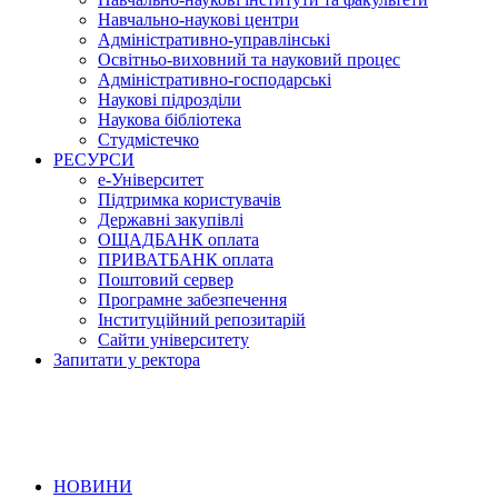
Навчально-наукові центри
Адміністративно-управлінські
Освітньо-виховний та науковий процес
Адміністративно-господарські
Наукові підрозділи
Наукова бібліотека
Студмістечко
РЕСУРСИ
е-Університет
Підтримка користувачів
Державні закупівлі
ОЩАДБАНК оплата
ПРИВАТБАНК оплата
Поштовий сервер
Програмне забезпечення
Інституційний репозитарій
Сайти університету
Запитати у ректора
НОВИНИ