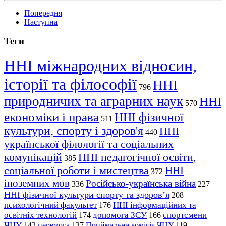
Попередня
Наступна
Теги
ННІ міжнародних відносин,
історії та філософії
ННІ
796
природничих та аграрних наук
ННІ
570
економіки і права
ННІ фізичної
511
культури, спорту і здоров'я
ННІ
440
української філології та соціальних
комунікацій
ННІ педагогічної освіти,
385
соціальної роботи і мистецтва
ННІ
372
іноземних мов
Російсько-українська війна
336
227
ННІ фізичної культури спорту та здоров’я
208
психологічний факультет
ННІ інформаційних та
176
освітніх технологій
допомога ЗСУ
спортсмени
174
166
ЧНУ
перемога
142
137
Приймальна комісія ЧНУ
119