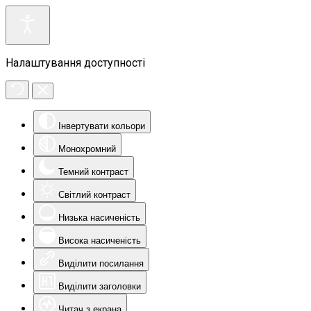
Налаштування доступності
Інвертувати кольори
Монохромний
Темний контраст
Світлий контраст
Низька насиченість
Висока насиченість
Виділити посилання
Виділити заголовки
Читач з екрана