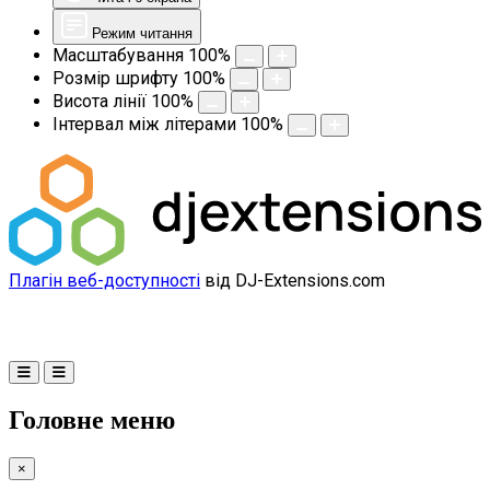
Режим читання
Масштабування
100
%
Розмір шрифту
100
%
Висота лінії
100
%
Інтервал між літерами
100
%
Плагін веб-доступності
від DJ-Extensions.com
Головне меню
×