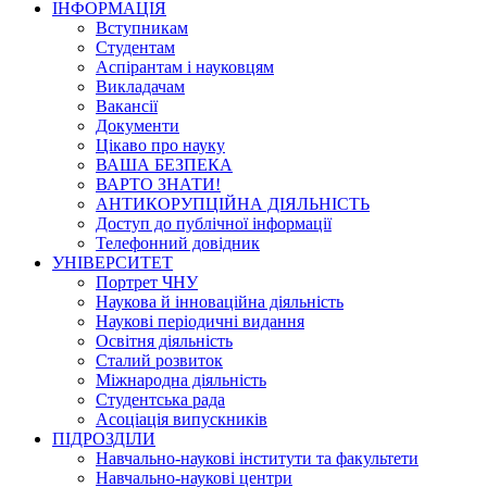
ІНФОРМАЦІЯ
Вступникам
Студентам
Аспірантам і науковцям
Викладачам
Вакансії
Документи
Цікаво про науку
ВАША БЕЗПЕКА
ВАРТО ЗНАТИ!
АНТИКОРУПЦІЙНА ДІЯЛЬНІСТЬ
Доступ до публічної інформації
Телефонний довідник
УНІВЕРСИТЕТ
Портрет ЧНУ
Наукова й інноваційна діяльність
Наукові періодичні видання
Освітня діяльність
Сталий розвиток
Міжнародна діяльність
Студентська рада
Асоціація випускників
ПІДРОЗДІЛИ
Навчально-наукові інститути та факультети
Навчально-наукові центри