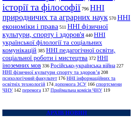
історії та філософії
ННІ
796
природничих та аграрних наук
ННІ
570
економіки і права
ННІ фізичної
511
культури, спорту і здоров'я
ННІ
440
української філології та соціальних
комунікацій
ННІ педагогічної освіти,
385
соціальної роботи і мистецтва
ННІ
372
іноземних мов
Російсько-українська війна
336
227
ННІ фізичної культури спорту та здоров’я
208
психологічний факультет
ННІ інформаційних та
176
освітніх технологій
допомога ЗСУ
спортсмени
174
166
ЧНУ
перемога
142
137
Приймальна комісія ЧНУ
119
АРХІВ НОВИН