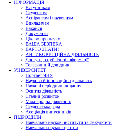
ІНФОРМАЦІЯ
Вступникам
Студентам
Аспірантам і науковцям
Викладачам
Вакансії
Документи
Цікаво про науку
ВАША БЕЗПЕКА
ВАРТО ЗНАТИ!
АНТИКОРУПЦІЙНА ДІЯЛЬНІСТЬ
Доступ до публічної інформації
Телефонний довідник
УНІВЕРСИТЕТ
Портрет ЧНУ
Наукова й інноваційна діяльність
Наукові періодичні видання
Освітня діяльність
Сталий розвиток
Міжнародна діяльність
Студентська рада
Асоціація випускників
ПІДРОЗДІЛИ
Навчально-наукові інститути та факультети
Навчально-наукові центри