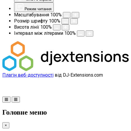
Режим читання
Масштабування
100
%
Розмір шрифту
100
%
Висота лінії
100
%
Інтервал між літерами
100
%
Плагін веб-доступності
від DJ-Extensions.com
Головне меню
×