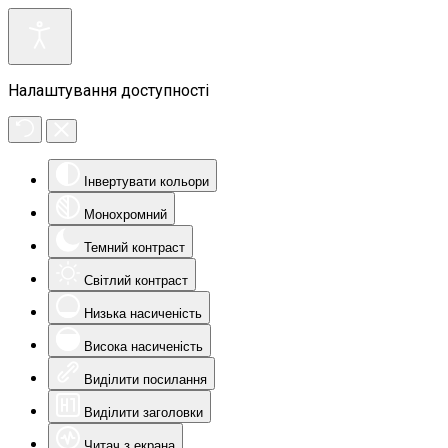
Налаштування доступності
Інвертувати кольори
Монохромний
Темний контраст
Світлий контраст
Низька насиченість
Висока насиченість
Виділити посилання
Виділити заголовки
Читач з екрана