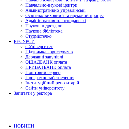
Навчально-наукові центри
Адміністративно-управлінські
Освітньо-виховний та науковий процес
Адміністративно-господарські
Наукові підрозділи
Наукова бібліотека
Студмістечко
РЕСУРСИ
е-Університет
Підтримка користувачів
Державні закупівлі
ОЩАДБАНК оплата
ПРИВАТБАНК оплата
Поштовий сервер
Програмне забезпечення
Інституційний репозитарій
Сайти університету
Запитати у ректора
НОВИНИ