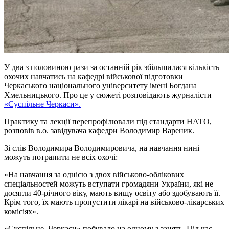
У два з половиною рази за останній рік збільшилася кількість
охочих навчатись на кафедрі військової підготовки
Черкаського національного університету імені Богдана
Хмельницького. Про це у сюжеті розповідають журналісти
«Суспільне Черкаси».
Практику та лекції перепрофілювали під стандарти НАТО,
розповів в.о. завідувача кафедри Володимир Вареник.
Зі слів Володимира Володимировича, на навчання нині
можуть потрапити не всіх охочі:
«На навчання за однією з двох військово-облікових
спеціальностей можуть вступати громадяни України, які не
досягли 40-річного віку, мають вищу освіту або здобувають її.
Крім того, їх мають пропустити лікарі на військово-лікарських
комісіях».
«Суспільне. Черкаси» побувало на одному з занять. Під час