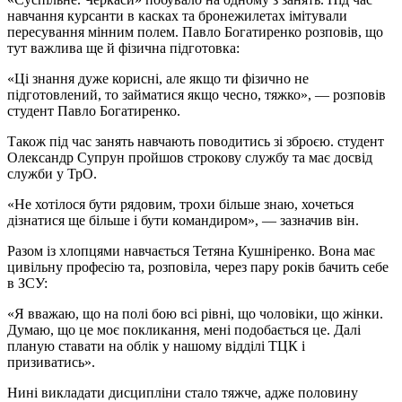
навчання курсанти в касках та бронежилетах імітували
пересування мінним полем. Павло Богатиренко розповів, що
тут важлива ще й фізична підготовка:
«Ці знання дуже корисні, але якщо ти фізично не
підготовлений, то займатися якщо чесно, тяжко», — розповів
студент Павло Богатиренко.
Також під час занять навчають поводитись зі зброєю. студент
Олександр Супрун пройшов строкову службу та має досвід
служби у ТрО.
«Не хотілося бути рядовим, трохи більше знаю, хочеться
дізнатися ще більше і бути командиром», — зазначив він.
Разом із хлопцями навчається Тетяна Кушніренко. Вона має
цивільну професію та, розповіла, через пару років бачить себе
в ЗСУ:
«Я вважаю, що на полі бою всі рівні, що чоловіки, що жінки.
Думаю, що це моє покликання, мені подобається це. Далі
планую ставати на облік у нашому відділі ТЦК і
призиватись».
Нині викладати дисципліни стало тяжче, адже половину