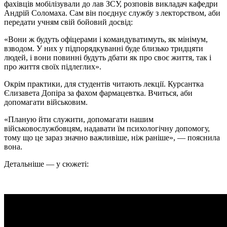
фахівців мобілізували до лав ЗСУ, розповів викладач кафедри
Андрій Соломаха. Сам він поєднує службу з лекторством, аби
передати учням свій бойовий досвід:
«Вони ж будуть офіцерами і командуватимуть, як мінімум,
взводом. У них у підпорядкуванні буде близько тридцяти
людей, і вони повинні будуть дбати як про своє життя, так і
про життя своїх підлеглих».
Окрім практики, для студентів читають лекції. Курсантка
Єлизавета Допіра за фахом фармацевтка. Вчиться, аби
допомагати військовим.
«Планую йти служити, допомагати нашим
військовослужбовцям, надавати їм психологічну допомогу,
тому що це зараз значно важливіше, ніж раніше», — пояснила
вона.
Детальніше — у сюжеті: