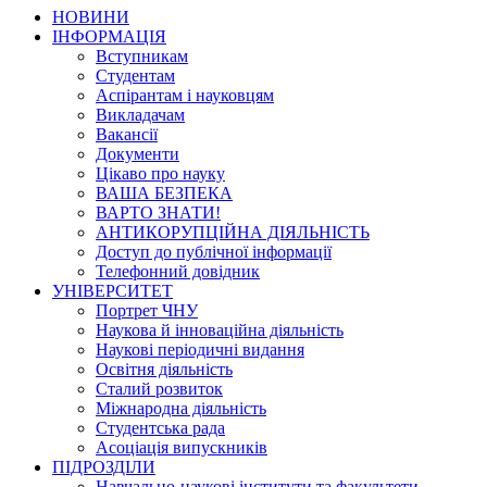
НОВИНИ
ІНФОРМАЦІЯ
Вступникам
Студентам
Аспірантам і науковцям
Викладачам
Вакансії
Документи
Цікаво про науку
ВАША БЕЗПЕКА
ВАРТО ЗНАТИ!
АНТИКОРУПЦІЙНА ДІЯЛЬНІСТЬ
Доступ до публічної інформації
Телефонний довідник
УНІВЕРСИТЕТ
Портрет ЧНУ
Наукова й інноваційна діяльність
Наукові періодичні видання
Освітня діяльність
Сталий розвиток
Міжнародна діяльність
Студентська рада
Асоціація випускників
ПІДРОЗДІЛИ
Навчально-наукові інститути та факультети