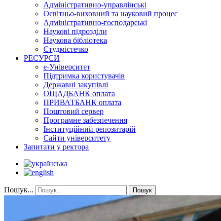
Адміністративно-управлінські
Освітньо-виховний та науковий процес
Адміністративно-господарські
Наукові підрозділи
Наукова бібліотека
Студмістечко
РЕСУРСИ
е-Університет
Підтримка користувачів
Державні закупівлі
ОЩАДБАНК оплата
ПРИВАТБАНК оплата
Поштовий сервер
Програмне забезпечення
Інституційний репозитарій
Сайти університету
Запитати у ректора
Пошук...
Пошук