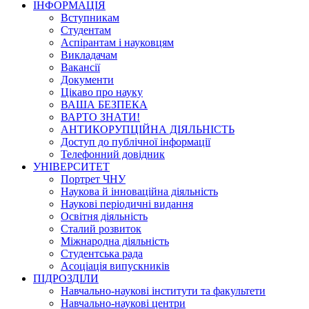
ІНФОРМАЦІЯ
Вступникам
Студентам
Аспірантам і науковцям
Викладачам
Вакансії
Документи
Цікаво про науку
ВАША БЕЗПЕКА
ВАРТО ЗНАТИ!
АНТИКОРУПЦІЙНА ДІЯЛЬНІСТЬ
Доступ до публічної інформації
Телефонний довідник
УНІВЕРСИТЕТ
Портрет ЧНУ
Наукова й інноваційна діяльність
Наукові періодичні видання
Освітня діяльність
Сталий розвиток
Міжнародна діяльність
Студентська рада
Асоціація випускників
ПІДРОЗДІЛИ
Навчально-наукові інститути та факультети
Навчально-наукові центри