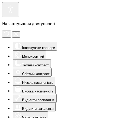
Налаштування доступності
Інвертувати кольори
Монохромний
Темний контраст
Світлий контраст
Низька насиченість
Висока насиченість
Виділити посилання
Виділити заголовки
Читач з екрана