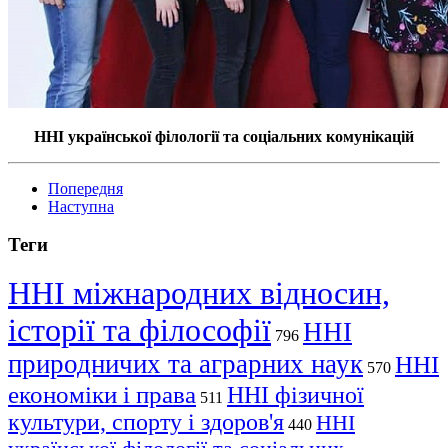
ННІ української філології та соціальних комунікацій
Попередня
Наступна
Теги
ННІ міжнародних відносин,
історії та філософії
ННІ
796
природничих та аграрних наук
ННІ
570
економіки і права
ННІ фізичної
511
культури, спорту і здоров'я
ННІ
440