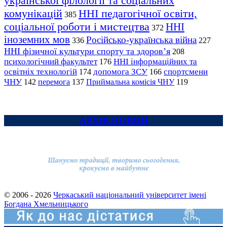
української філології та соціальних
комунікацій
ННІ педагогічної освіти,
385
соціальної роботи і мистецтва
ННІ
372
іноземних мов
Російсько-українська війна
336
227
ННІ фізичної культури спорту та здоров’я
208
психологічний факультет
ННІ інформаційних та
176
освітніх технологій
допомога ЗСУ
спортсмени
174
166
ЧНУ
перемога
142
137
Приймальна комісія ЧНУ
119
АРХІВ НОВИН
© 2006 - 2026
Черкаський національний університет імені
Богдана Хмельницького