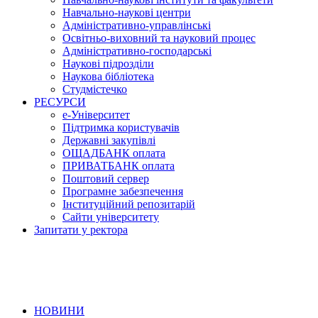
Навчально-наукові центри
Адміністративно-управлінські
Освітньо-виховний та науковий процес
Адміністративно-господарські
Наукові підрозділи
Наукова бібліотека
Студмістечко
РЕСУРСИ
е-Університет
Підтримка користувачів
Державні закупівлі
ОЩАДБАНК оплата
ПРИВАТБАНК оплата
Поштовий сервер
Програмне забезпечення
Інституційний репозитарій
Сайти університету
Запитати у ректора
НОВИНИ