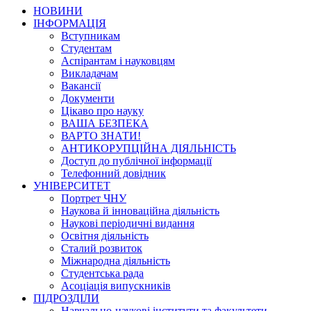
НОВИНИ
ІНФОРМАЦІЯ
Вступникам
Студентам
Аспірантам і науковцям
Викладачам
Вакансії
Документи
Цікаво про науку
ВАША БЕЗПЕКА
ВАРТО ЗНАТИ!
АНТИКОРУПЦІЙНА ДІЯЛЬНІСТЬ
Доступ до публічної інформації
Телефонний довідник
УНІВЕРСИТЕТ
Портрет ЧНУ
Наукова й інноваційна діяльність
Наукові періодичні видання
Освітня діяльність
Сталий розвиток
Міжнародна діяльність
Студентська рада
Асоціація випускників
ПІДРОЗДІЛИ
Навчально-наукові інститути та факультети