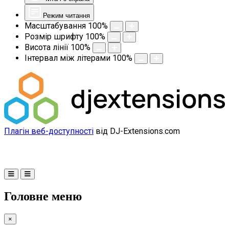
Режим читання
Масштабування
100
%
Розмір шрифту
100
%
Висота лінії
100
%
Інтервал між літерами
100
%
Плагін веб-доступності
від DJ-Extensions.com
Головне меню
×