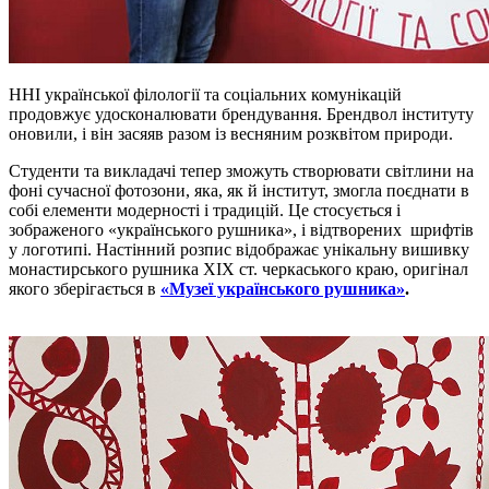
ННІ української філології та соціальних комунікацій
продовжує удосконалювати брендування. Брендвол інституту
оновили, і він засяяв разом із весняним розквітом природи.
Студенти та викладачі тепер зможуть створювати світлини на
фоні сучасної фотозони, яка, як й інститут, змогла поєднати в
собі елементи модерності і традицій. Це стосується і
зображеного «українського рушника», і відтворених шрифтів
у логотипі. Настінний розпис відображає унікальну вишивку
монастирського рушника XIX ст. черкаського краю, оригінал
якого зберігається в
«Музеї українського рушника»
.