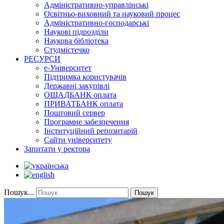
Адміністративно-управлінські
Освітньо-виховний та науковий процес
Адміністративно-господарські
Наукові підрозділи
Наукова бібліотека
Студмістечко
РЕСУРСИ
е-Університет
Підтримка користувачів
Державні закупівлі
ОЩАДБАНК оплата
ПРИВАТБАНК оплата
Поштовий сервер
Програмне забезпечення
Інституційний репозитарій
Сайти університету
Запитати у ректора
Пошук...
Пошук