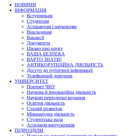
НОВИНИ
ІНФОРМАЦІЯ
Вступникам
Студентам
Аспірантам і науковцям
Викладачам
Вакансії
Документи
Цікаво про науку
ВАША БЕЗПЕКА
ВАРТО ЗНАТИ!
АНТИКОРУПЦІЙНА ДІЯЛЬНІСТЬ
Доступ до публічної інформації
Телефонний довідник
УНІВЕРСИТЕТ
Портрет ЧНУ
Наукова й інноваційна діяльність
Наукові періодичні видання
Освітня діяльність
Сталий розвиток
Міжнародна діяльність
Студентська рада
Асоціація випускників
ПІДРОЗДІЛИ
Навчально-наукові інститути та факультети