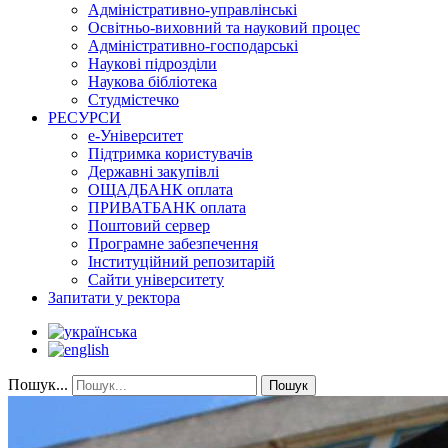
Адміністративно-управлінські
Освітньо-виховний та науковий процес
Адміністративно-господарські
Наукові підрозділи
Наукова бібліотека
Студмістечко
РЕСУРСИ
е-Університет
Підтримка користувачів
Державні закупівлі
ОЩАДБАНК оплата
ПРИВАТБАНК оплата
Поштовий сервер
Програмне забезпечення
Інституційний репозитарій
Сайти університету
Запитати у ректора
Пошук...
Пошук