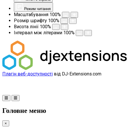
Режим читання
Масштабування
100
%
Розмір шрифту
100
%
Висота лінії
100
%
Інтервал між літерами
100
%
Плагін веб-доступності
від DJ-Extensions.com
Головне меню
×