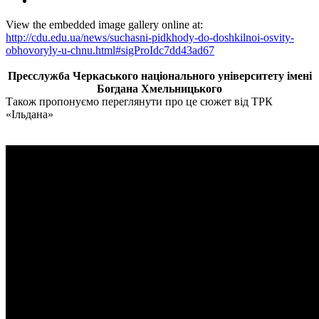
View the embedded image gallery online at:
http://cdu.edu.ua/news/suchasni-pidkhody-do-doshkilnoi-osvity-
obhovoryly-u-chnu.html#sigProIdc7dd43ad67
Пресслужба Черкаського національного університету імені
Богдана Хмельницького
Також пропонуємо переглянути про це сюжет від ТРК
«Ільдана»