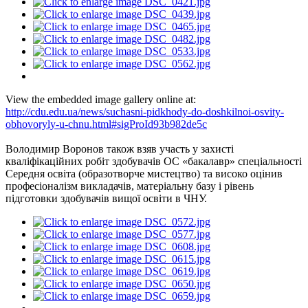
View the embedded image gallery online at:
http://cdu.edu.ua/news/suchasni-pidkhody-do-doshkilnoi-osvity-
obhovoryly-u-chnu.html#sigProId93b982de5c
Володимир Воронов також взяв участь у захисті
кваліфікаційних робіт здобувачів ОС «бакалавр» спеціальності
Середня освіта (образотворче мистецтво) та високо оцінив
професіоналізм викладачів, матеріальну базу і рівень
підготовки здобувачів вищої освіти в ЧНУ.