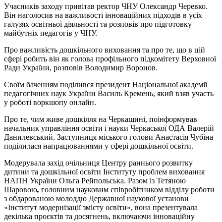
Учасників заходу привітав ректор ЧНУ Олександр Черевко.
Він наголосив на важливості інноваційних підходів в усіх
галузях освітньої діяльності та розповів про підготовку
майбутніх педагогів у ЧНУ.
Про важливість дошкільного виховання та про те, що в цій
сфері робить він як голова профільного підкомітету Верховної
Ради України, розповів Володимир Воронов.
Своїм баченням поділився президент Національної академії
педагогічних наук України Василь Кремень, який взяв участь
у роботі воркшопу онлайн.
Про те, чим живе дошкілля на Черкащині, поінформував
начальник управління освіти і науки Черкаської ОДА Валерій
Данилевський. Заступниця міського голови Анастасія Чубіна
поділилася напрацюваннями у сфері дошкільної освіти.
Модерувала захід очільниця Центру раннього розвитку
дитини та дошкільної освіти Інституту проблем виховання
НАПН України Ольга Рейпольська. Разом із Тетяною
Шаровою
,
головним науковим співробітником відділу роботи
з обдарованою молоддю Державної наукової установи
«Інститут модернізації змісту освіти», вона презентувала
декілька проєктів та досягнень, включаючи інноваційну