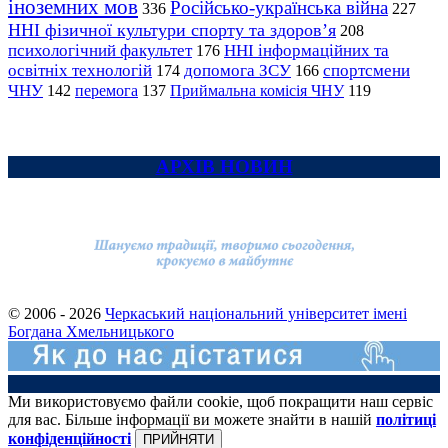
іноземних мов
Російсько-українська війна
336
227
ННІ фізичної культури спорту та здоров’я
208
психологічний факультет
ННІ інформаційних та
176
освітніх технологій
допомога ЗСУ
спортсмени
174
166
ЧНУ
перемога
142
137
Приймальна комісія ЧНУ
119
АРХІВ НОВИН
© 2006 - 2026
Черкаський національний університет імені
Богдана Хмельницького
Ми використовуємо файли cookie, щоб покращити наш сервіс
для вас. Більше інформації ви можете знайти в нашій
політиці
конфіденційності
ПРИЙНЯТИ