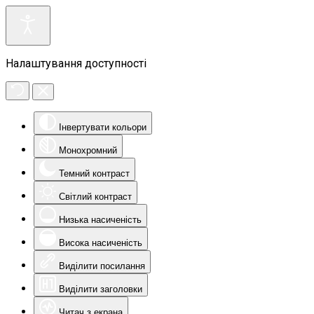
Налаштування доступності
Інвертувати кольори
Монохромний
Темний контраст
Світлий контраст
Низька насиченість
Висока насиченість
Виділити посилання
Виділити заголовки
Читач з екрана