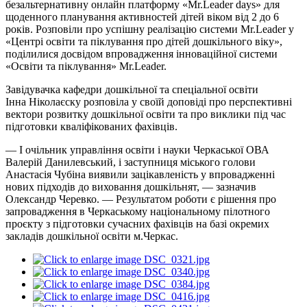
безальтернативну онлайн платформу «Mr.Leader days» для
щоденного планування активностей дітей віком від 2 до 6
років. Розповіли про успішну реалізацію системи Mr.Leader у
«Центрі освіти та піклування про дітей дошкільного віку»,
поділилися досвідом впровадження інноваційної системи
«Освіти та піклування» Mr.Leader.
Завідувачка кафедри дошкільної та спеціальної освіти
Інна Ніколаєску розповіла у своїй доповіді про перспективні
вектори розвитку дошкільної освіти та про виклики під час
підготовки кваліфікованих фахівців.
— І очільник управління освіти і науки Черкаської ОВА
Валерій Данилевський, і заступниця міського голови
Анастасія Чубіна виявили зацікавленість у впровадженні
нових підходів до виховання дошкільнят, — зазначив
Олександр Черевко. — Результатом роботи є рішення про
запровадження в Черкаському національному пілотного
проєкту з підготовки сучасних фахівців на базі окремих
закладів дошкільної освіти м.Черкас.