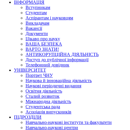
ІНФОРМАЦІЯ
Вступникам
Студентам
Аспірантам і науковцям
Викладачам
Вакансії
Документи
Цікаво про науку
ВАША БЕЗПЕКА
ВАРТО ЗНАТИ!
АНТИКОРУПЦІЙНА ДІЯЛЬНІСТЬ
Доступ до публічної інформації
Телефонний довідник
УНІВЕРСИТЕТ
Портрет ЧНУ
Наукова й інноваційна діяльність
Наукові періодичні видання
Освітня діяльність
Сталий розвиток
Міжнародна діяльність
Студентська рада
Асоціація випускників
ПІДРОЗДІЛИ
Навчально-наукові інститути та факультети
Навчально-наукові центри