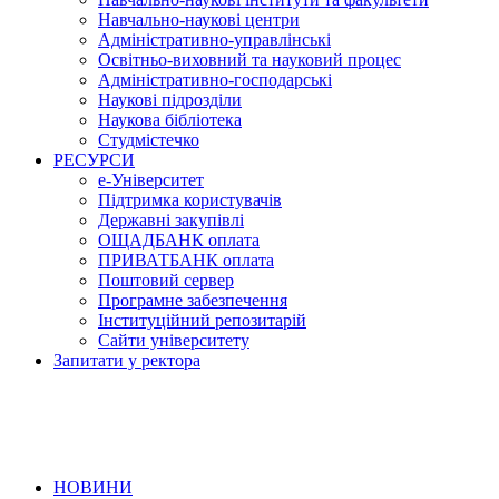
Навчально-наукові центри
Адміністративно-управлінські
Освітньо-виховний та науковий процес
Адміністративно-господарські
Наукові підрозділи
Наукова бібліотека
Студмістечко
РЕСУРСИ
е-Університет
Підтримка користувачів
Державні закупівлі
ОЩАДБАНК оплата
ПРИВАТБАНК оплата
Поштовий сервер
Програмне забезпечення
Інституційний репозитарій
Сайти університету
Запитати у ректора
НОВИНИ