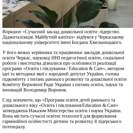
Воркшоп «Сучасний заклад дошкільної освіти: лідерство.
Діджиталізація. Майбутній капітал» відбувся у Черкаському
національному університеті імені Богдана Хмельницького.
У його межах керівники та працівники закладів дошкільної
освіти Черкас, науковці ННІ педагогічної освіти, соціальної
роботи і мистецтва дізналися про особливості реалізації
програми «Освіта і піклування / Education & Care», автором
ідеї та методики якої є народний депутат України, голова
підкомітету з питань раннього розвитку та дошкільної освіти
Комітету Верховної Ради України з питань освіти, науки та
інновацій Володимир Воронов.
Слід зазначити, що «Програма освіти дітей раннього та
дошкільного віку «Освіта і піклування/Education & Care»
затверджена Наказом Міністерства освіти і науки України.
Вона містить сучасні освітні технології для формування
гармонійної особистості дитини та розвитку її лідерського
потенціалу.