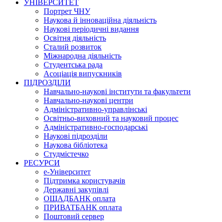
УНІВЕРСИТЕТ
Портрет ЧНУ
Наукова й інноваційна діяльність
Наукові періодичні видання
Освітня діяльність
Сталий розвиток
Міжнародна діяльність
Студентська рада
Асоціація випускників
ПІДРОЗДІЛИ
Навчально-наукові інститути та факультети
Навчально-наукові центри
Адміністративно-управлінські
Освітньо-виховний та науковий процес
Адміністративно-господарські
Наукові підрозділи
Наукова бібліотека
Студмістечко
РЕСУРСИ
е-Університет
Підтримка користувачів
Державні закупівлі
ОЩАДБАНК оплата
ПРИВАТБАНК оплата
Поштовий сервер