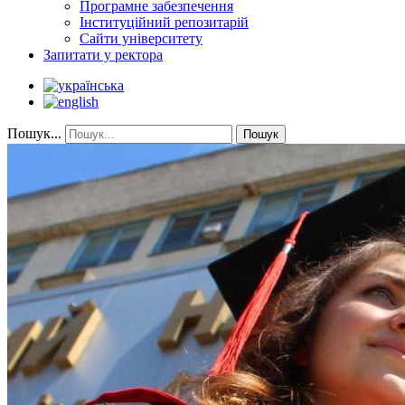
Програмне забезпечення
Інституційний репозитарій
Сайти університету
Запитати у ректора
Пошук...
Пошук