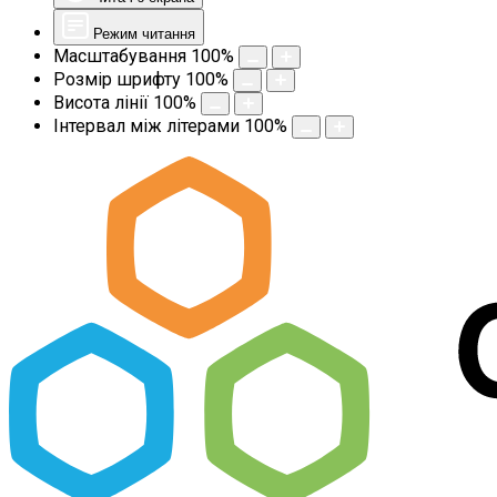
Режим читання
Масштабування
100
%
Розмір шрифту
100
%
Висота лінії
100
%
Інтервал між літерами
100
%