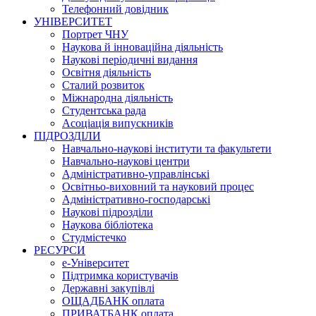
Телефонний довідник
УНІВЕРСИТЕТ
Портрет ЧНУ
Наукова й інноваційна діяльність
Наукові періодичні видання
Освітня діяльність
Сталий розвиток
Міжнародна діяльність
Студентська рада
Асоціація випускників
ПІДРОЗДІЛИ
Навчально-наукові інститути та факультети
Навчально-наукові центри
Адміністративно-управлінські
Освітньо-виховний та науковий процес
Адміністративно-господарські
Наукові підрозділи
Наукова бібліотека
Студмістечко
РЕСУРСИ
е-Університет
Підтримка користувачів
Державні закупівлі
ОЩАДБАНК оплата
ПРИВАТБАНК оплата