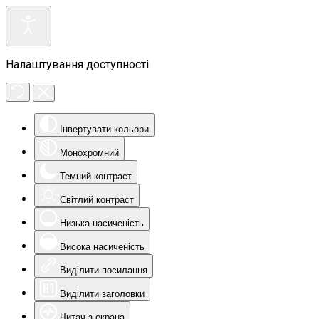
Налаштування доступності
Інвертувати кольори
Монохромний
Темний контраст
Світлий контраст
Низька насиченість
Висока насиченість
Виділити посилання
Виділити заголовки
Читач з екрана