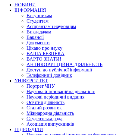
НОВИНИ
ІНФОРМАЦІЯ
Вступникам
Студентам
Аспірантам і науковцям
Викладачам
Вакансії
Документи
Цікаво про науку
ВАША БЕЗПЕКА
ВАРТО ЗНАТИ!
АНТИКОРУПЦІЙНА ДІЯЛЬНІСТЬ
Доступ до публічної інформації
Телефонний довідник
УНІВЕРСИТЕТ
Портрет ЧНУ
Наукова й інноваційна діяльність
Наукові періодичні видання
Освітня діяльність
Сталий розвиток
Міжнародна діяльність
Студентська рада
Асоціація випускників
ПІДРОЗДІЛИ
Навчально-наукові інститути та факультети