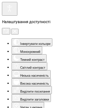
Налаштування доступності
Інвертувати кольори
Монохромний
Темний контраст
Світлий контраст
Низька насиченість
Висока насиченість
Виділити посилання
Виділити заголовки
Читач з екрана