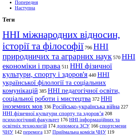
Попередня
Наступна
Теги
ННІ міжнародних відносин,
історії та філософії
ННІ
796
природничих та аграрних наук
ННІ
570
економіки і права
ННІ фізичної
511
культури, спорту і здоров'я
ННІ
440
української філології та соціальних
комунікацій
ННІ педагогічної освіти,
385
соціальної роботи і мистецтва
ННІ
372
іноземних мов
Російсько-українська війна
336
227
ННІ фізичної культури спорту та здоров’я
208
психологічний факультет
ННІ інформаційних та
176
освітніх технологій
допомога ЗСУ
спортсмени
174
166
ЧНУ
перемога
142
137
Приймальна комісія ЧНУ
119