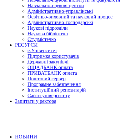
Навчально-наукові центри
Адміністративно-управлінські
Освітньо-виховний та науковий процес
Адміністративно-господарські
Наукові підрозділи
Наукова бібліотека
Студмістечко
РЕСУРСИ
е-Університет
Підтримка користувачів
Державні закупівлі
ОЩАДБАНК оплата
ПРИВАТБАНК оплата
Поштовий сервер
Програмне забезпечення
Інституційний репозитарій
Сайти університету
Запитати у ректора
НОВИНИ