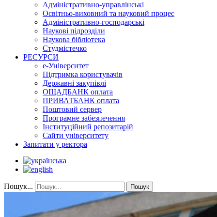
Адміністративно-управлінські
Освітньо-виховний та науковий процес
Адміністративно-господарські
Наукові підрозділи
Наукова бібліотека
Студмістечко
РЕСУРСИ
е-Університет
Підтримка користувачів
Державні закупівлі
ОЩАДБАНК оплата
ПРИВАТБАНК оплата
Поштовий сервер
Програмне забезпечення
Інституційний репозитарій
Сайти університету
Запитати у ректора
Пошук...
Пошук