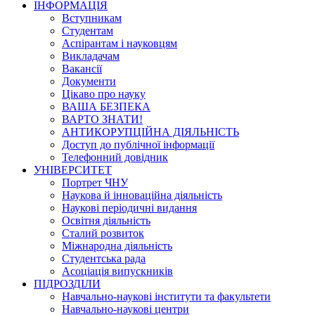
ІНФОРМАЦІЯ
Вступникам
Студентам
Аспірантам і науковцям
Викладачам
Вакансії
Документи
Цікаво про науку
ВАША БЕЗПЕКА
ВАРТО ЗНАТИ!
АНТИКОРУПЦІЙНА ДІЯЛЬНІСТЬ
Доступ до публічної інформації
Телефонний довідник
УНІВЕРСИТЕТ
Портрет ЧНУ
Наукова й інноваційна діяльність
Наукові періодичні видання
Освітня діяльність
Сталий розвиток
Міжнародна діяльність
Студентська рада
Асоціація випускників
ПІДРОЗДІЛИ
Навчально-наукові інститути та факультети
Навчально-наукові центри