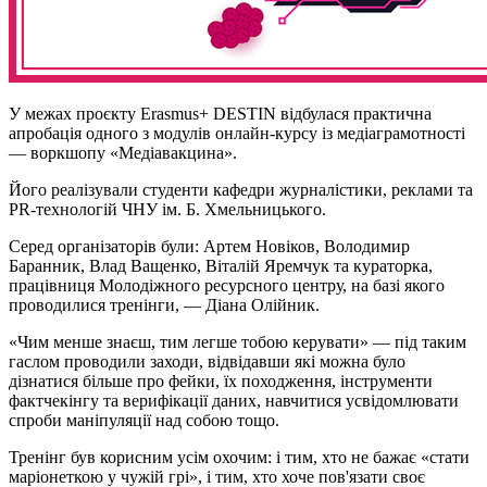
У межах проєкту Erasmus+ DESTIN відбулася практична
апробація одного з модулів онлайн-курсу із медіаграмотності
— воркшопу «Медіавакцина».
Його реалізували студенти кафедри журналістики, реклами та
PR-технологій ЧНУ ім. Б. Хмельницького.
Серед організаторів були: Артем Новіков, Володимир
Баранник, Влад Ващенко, Віталій Яремчук та кураторка,
працівниця Молодіжного ресурсного центру, на базі якого
проводилися тренінги, — Діана Олійник.
«Чим менше знаєш, тим легше тобою керувати» — під таким
гаслом проводили заходи, відвідавши які можна було
дізнатися більше про фейки, їх походження, інструменти
фактчекінгу та верифікації даних, навчитися усвідомлювати
спроби маніпуляції над собою тощо.
Тренінг був корисним усім охочим: і тим, хто не бажає «стати
маріонеткою у чужій грі», і тим, хто хоче пов'язати своє