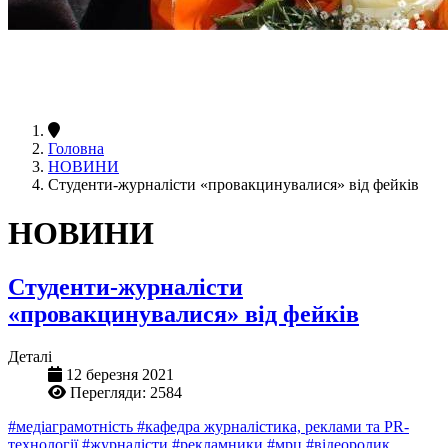
Головна
НОВИНИ
Студенти-журналісти «провакцинувалися» від фейків
НОВИНИ
Студенти-журналісти
«провакцинувалися» від фейків
Деталі
12 березня 2021
Перегляди: 2584
#медіаграмотність
#кафедра журналістика, реклами та PR-
технології
#журналісти
#рекламники
#мрц
#відеоролик