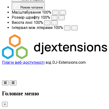
Режим читання
Масштабування
100
%
Розмір шрифту
100
%
Висота лінії
100
%
Інтервал між літерами
100
%
Плагін веб-доступності
від DJ-Extensions.com
Головне меню
×