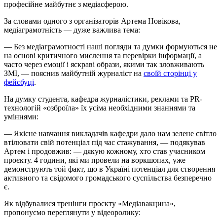
професійне майбутнє з медіасферою.
За словами одного з організаторів Артема Новікова,
медіаграмотність — дуже важлива тема:
— Без медіаграмотності наші погляди та думки формуються не
на основі критичного мислення та перевірки інформації, а
часто через емоції і яскраві образи, якими так зловживають
ЗМІ, — пояснив майбутній журналіст на
своїй сторінці у
фейсбуці
.
На думку студента, кафедра журналістики, реклами та PR-
технологій «озброїла» їх усіма необхідними знаннями та
уміннями:
— Якісне навчання викладачів кафедри дало нам зелене світло
втілювати свій потенціал під час стажування, — подякував
Артем і продовжив: — дякую кожному, хто став учасником
проєкту. 4 години, які ми провели на воркшопах, уже
демонструють той факт, що в Україні потенціал для створення
активного та свідомого громадського суспільства безперечно
є.
Як відбувалися тренінги проєкту «Медіавакцина»,
пропонуємо переглянути у відеоролику: