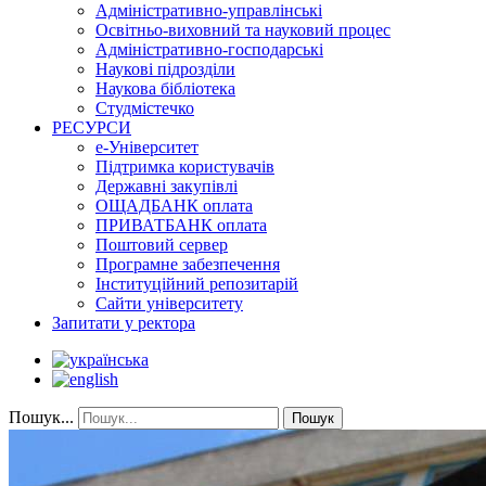
Адміністративно-управлінські
Освітньо-виховний та науковий процес
Адміністративно-господарські
Наукові підрозділи
Наукова бібліотека
Студмістечко
РЕСУРСИ
е-Університет
Підтримка користувачів
Державні закупівлі
ОЩАДБАНК оплата
ПРИВАТБАНК оплата
Поштовий сервер
Програмне забезпечення
Інституційний репозитарій
Сайти університету
Запитати у ректора
Пошук...
Пошук