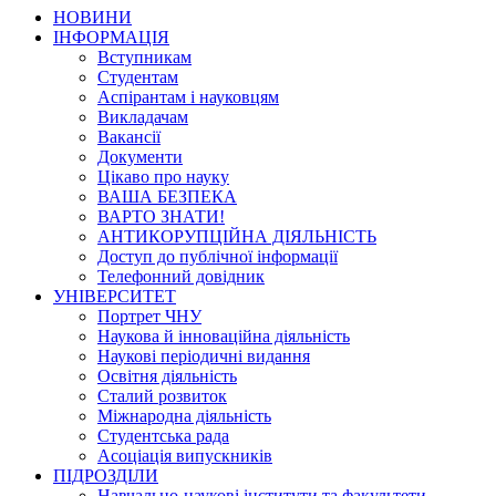
НОВИНИ
ІНФОРМАЦІЯ
Вступникам
Студентам
Аспірантам і науковцям
Викладачам
Вакансії
Документи
Цікаво про науку
ВАША БЕЗПЕКА
ВАРТО ЗНАТИ!
АНТИКОРУПЦІЙНА ДІЯЛЬНІСТЬ
Доступ до публічної інформації
Телефонний довідник
УНІВЕРСИТЕТ
Портрет ЧНУ
Наукова й інноваційна діяльність
Наукові періодичні видання
Освітня діяльність
Сталий розвиток
Міжнародна діяльність
Студентська рада
Асоціація випускників
ПІДРОЗДІЛИ
Навчально-наукові інститути та факультети