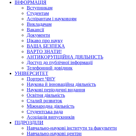
ІНФОРМАЦІЯ
Вступникам
Студентам
Аспірантам і науковцям
Викладачам
Вакансії
Документи
Цікаво про науку
ВАША БЕЗПЕКА
ВАРТО ЗНАТИ!
АНТИКОРУПЦІЙНА ДІЯЛЬНІСТЬ
Доступ до публічної інформації
Телефонний довідник
УНІВЕРСИТЕТ
Портрет ЧНУ
Наукова й інноваційна діяльність
Наукові періодичні видання
Освітня діяльність
Сталий розвиток
Міжнародна діяльність
Студентська рада
Асоціація випускників
ПІДРОЗДІЛИ
Навчально-наукові інститути та факультети
Навчально-наукові центри