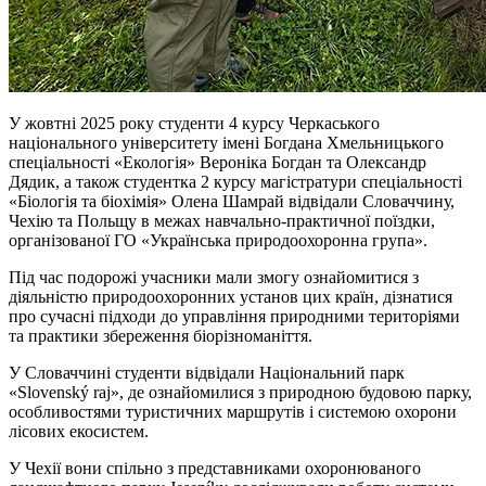
У жовтні 2025 року студенти 4 курсу Черкаського
національного університету імені Богдана Хмельницького
спеціальності «Екологія» Вероніка Богдан та Олександр
Дядик, а також студентка 2 курсу магістратури спеціальності
«Біологія та біохімія» Олена Шамрай відвідали Словаччину,
Чехію та Польщу в межах навчально-практичної поїздки,
організованої ГО «Українська природоохоронна група».
Під час подорожі учасники мали змогу ознайомитися з
діяльністю природоохоронних установ цих країн, дізнатися
про сучасні підходи до управління природними територіями
та практики збереження біорізноманіття.
У Словаччині студенти відвідали Національний парк
«Slovenský raj», де ознайомилися з природною будовою парку,
особливостями туристичних маршрутів і системою охорони
лісових екосистем.
У Чехії вони спільно з представниками охоронюваного