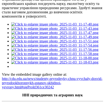
європейських країнах поєднують науку, екологічну освіту та
практичне управління природними ресурсами. Здобуті знання
стали вагомим доповненням до вивчення освітніх
компонентів в університеті.
View the embedded image gallery online at:
http://cdu.edu.ua/news/studenty-pryrodnyky-chnu-vyvchaly-dosvid-
pryrodookhoronnykh-ustanov-skhidnoi-
yevropy.html#sigProId361ce30242
ННІ природничих та аграрних наук