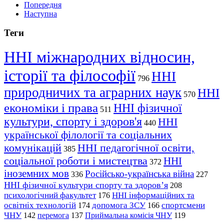
Попередня
Наступна
Теги
ННІ міжнародних відносин,
історії та філософії
ННІ
796
природничих та аграрних наук
ННІ
570
економіки і права
ННІ фізичної
511
культури, спорту і здоров'я
ННІ
440
української філології та соціальних
комунікацій
ННІ педагогічної освіти,
385
соціальної роботи і мистецтва
ННІ
372
іноземних мов
Російсько-українська війна
336
227
ННІ фізичної культури спорту та здоров’я
208
психологічний факультет
ННІ інформаційних та
176
освітніх технологій
допомога ЗСУ
спортсмени
174
166
ЧНУ
перемога
142
137
Приймальна комісія ЧНУ
119