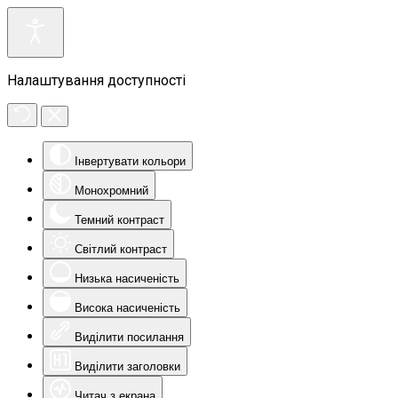
Налаштування доступності
Інвертувати кольори
Монохромний
Темний контраст
Світлий контраст
Низька насиченість
Висока насиченість
Виділити посилання
Виділити заголовки
Читач з екрана