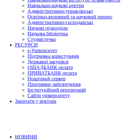
Навчально-наукові центри
Адміністративно-управлінські
Освітньо-виховний та науковий процес
Адміністративно-господарські
Наукові підрозділи
Наукова бібліотека
Студмістечко
РЕСУРСИ
е-Університет
Підтримка користувачів
Державні закупівлі
ОЩАДБАНК оплата
ПРИВАТБАНК оплата
Поштовий сервер
Програмне забезпечення
Інституційний репозитарій
Сайти університету
Запитати у ректора
НОВИНИ