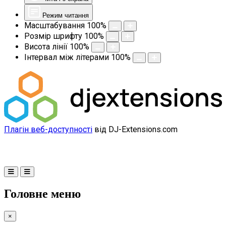
Режим читання
Масштабування
100
%
Розмір шрифту
100
%
Висота лінії
100
%
Інтервал між літерами
100
%
Плагін веб-доступності
від DJ-Extensions.com
Головне меню
×