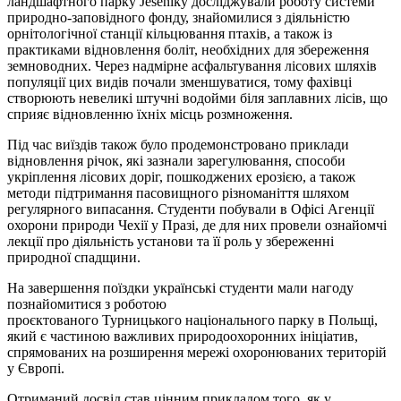
ландшафтного парку Jeseníky досліджували роботу системи
природно-заповідного фонду, знайомилися з діяльністю
орнітологічної станції кільцювання птахів, а також із
практиками відновлення боліт, необхідних для збереження
земноводних. Через надмірне асфальтування лісових шляхів
популяції цих видів почали зменшуватися, тому фахівці
створюють невеликі штучні водойми біля заплавних лісів, що
сприяє відновленню їхніх місць розмноження.
Під час виїздів також було продемонстровано приклади
відновлення річок, які зазнали зарегулювання, способи
укріплення лісових доріг, пошкоджених ерозією, а також
методи підтримання пасовищного різноманіття шляхом
регулярного випасання. Студенти побували в Офісі Агенції
охорони природи Чехії у Празі, де для них провели ознайомчі
лекції про діяльність установи та її роль у збереженні
природної спадщини.
На завершення поїздки українські студенти мали нагоду
познайомитися з роботою
проєктованого
Турницького
національного парку в Польщі,
який є частиною важливих природоохоронних ініціатив,
спрямованих на розширення мережі охоронюваних територій
у Європі.
Отриманий досвід став цінним прикладом того, як у