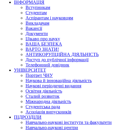
ІНФОРМАЦІЯ
Вступникам
Студентам
Аспірантам і науковцям
Викладачам
Вакансії
Документи
Цікаво про науку
ВАША БЕЗПЕКА
ВАРТО ЗНАТИ!
АНТИКОРУПЦІЙНА ДІЯЛЬНІСТЬ
Доступ до публічної інформації
Телефонний довідник
УНІВЕРСИТЕТ
Портрет ЧНУ
Наукова й інноваційна діяльність
Наукові періодичні видання
Освітня діяльність
Сталий розвиток
Міжнародна діяльність
Студентська рада
Асоціація випускників
ПІДРОЗДІЛИ
Навчально-наукові інститути та факультети
Навчально-наукові центри