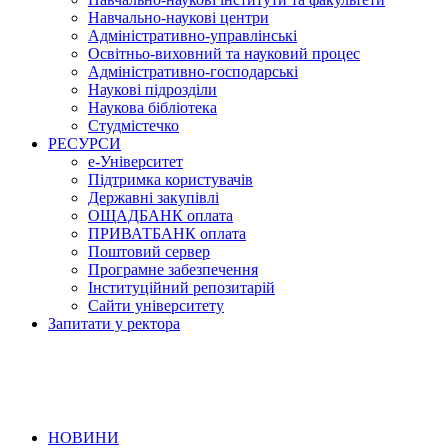
Навчально-наукові центри
Адміністративно-управлінські
Освітньо-виховний та науковий процес
Адміністративно-господарські
Наукові підрозділи
Наукова бібліотека
Студмістечко
РЕСУРСИ
е-Університет
Підтримка користувачів
Державні закупівлі
ОЩАДБАНК оплата
ПРИВАТБАНК оплата
Поштовий сервер
Програмне забезпечення
Інституційний репозитарій
Сайти університету
Запитати у ректора
НОВИНИ