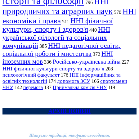
історії та філософії
ННІ
796
природничих та аграрних наук
ННІ
570
економіки і права
ННІ фізичної
511
культури, спорту і здоров'я
ННІ
440
української філології та соціальних
комунікацій
ННІ педагогічної освіти,
385
соціальної роботи і мистецтва
ННІ
372
іноземних мов
Російсько-українська війна
336
227
ННІ фізичної культури спорту та здоров’я
208
психологічний факультет
ННІ інформаційних та
176
освітніх технологій
допомога ЗСУ
спортсмени
174
166
ЧНУ
перемога
142
137
Приймальна комісія ЧНУ
119
АРХІВ НОВИН