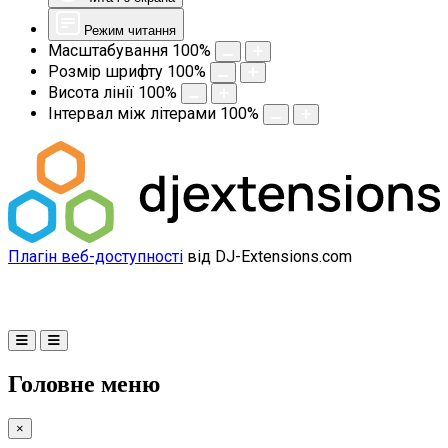
Режим читання
Масштабування
100
%
Розмір шрифту
100
%
Висота лінії
100
%
Інтервал між літерами
100
%
Плагін веб-доступності
від DJ-Extensions.com
Головне меню
×