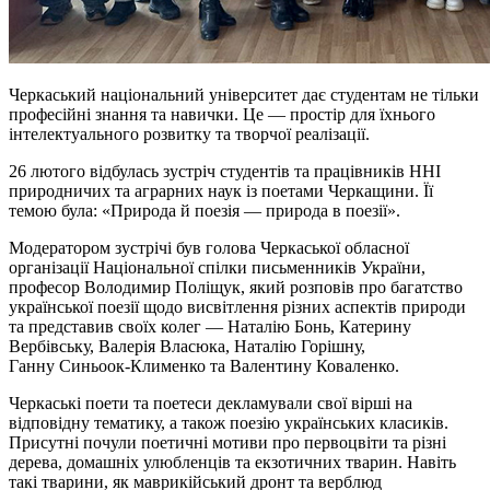
Черкаський національний університет дає студентам не тільки
професійні знання та навички. Це — простір для їхнього
інтелектуального розвитку та творчої реалізації.
26 лютого відбулась зустріч студентів та працівників ННІ
природничих та аграрних наук із поетами Черкащини. Її
темою була: «Природа й поезія — природа в поезії».
Модератором зустрічі був голова Черкаської обласної
організації Національної спілки письменників України,
професор Володимир Поліщук, який розповів про багатство
української поезії щодо висвітлення різних аспектів природи
та представив своїх колег — Наталію
Бонь
, Катерину
Вербівську, Валерія Власюка, Наталію Горішну,
Ганну
Синьоок-Клименко
та Валентину Коваленко.
Черкаські поети та поетеси декламували свої вірші на
відповідну тематику, а також поезію українських класиків.
Присутні почули поетичні мотиви про первоцвіти та різні
дерева, домашніх улюбленців та екзотичних тварин. Навіть
такі тварини, як маврикійський
дронт
та
верблюд