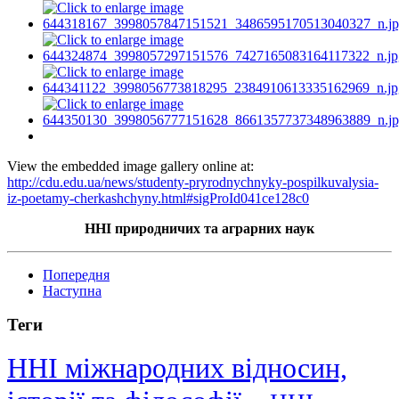
View the embedded image gallery online at:
http://cdu.edu.ua/news/studenty-pryrodnychnyky-pospilkuvalysia-
iz-poetamy-cherkashchyny.html#sigProId041ce128c0
ННІ природничих та аграрних наук
Попередня
Наступна
Теги
ННІ міжнародних відносин,