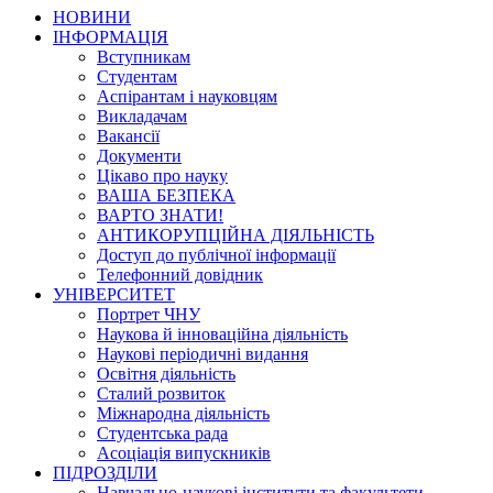
НОВИНИ
ІНФОРМАЦІЯ
Вступникам
Студентам
Аспірантам і науковцям
Викладачам
Вакансії
Документи
Цікаво про науку
ВАША БЕЗПЕКА
ВАРТО ЗНАТИ!
АНТИКОРУПЦІЙНА ДІЯЛЬНІСТЬ
Доступ до публічної інформації
Телефонний довідник
УНІВЕРСИТЕТ
Портрет ЧНУ
Наукова й інноваційна діяльність
Наукові періодичні видання
Освітня діяльність
Сталий розвиток
Міжнародна діяльність
Студентська рада
Асоціація випускників
ПІДРОЗДІЛИ
Навчально-наукові інститути та факультети