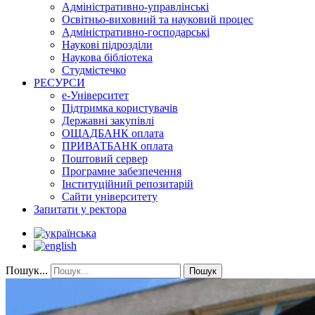
Адміністративно-управлінські
Освітньо-виховний та науковий процес
Адміністративно-господарські
Наукові підрозділи
Наукова бібліотека
Студмістечко
РЕСУРСИ
е-Університет
Підтримка користувачів
Державні закупівлі
ОЩАДБАНК оплата
ПРИВАТБАНК оплата
Поштовий сервер
Програмне забезпечення
Інституційний репозитарій
Сайти університету
Запитати у ректора
Пошук...
Пошук