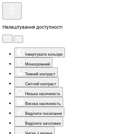
Налаштування доступності
Інвертувати кольори
Монохромний
Темний контраст
Світлий контраст
Низька насиченість
Висока насиченість
Виділити посилання
Виділити заголовки
Читач з екрана