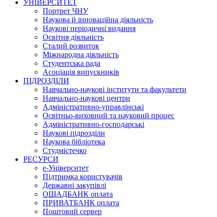
УНІВЕРСИТЕТ
Портрет ЧНУ
Наукова й інноваційна діяльність
Наукові періодичні видання
Освітня діяльність
Сталий розвиток
Міжнародна діяльність
Студентська рада
Асоціація випускників
ПІДРОЗДІЛИ
Навчально-наукові інститути та факультети
Навчально-наукові центри
Адміністративно-управлінські
Освітньо-виховний та науковий процес
Адміністративно-господарські
Наукові підрозділи
Наукова бібліотека
Студмістечко
РЕСУРСИ
е-Університет
Підтримка користувачів
Державні закупівлі
ОЩАДБАНК оплата
ПРИВАТБАНК оплата
Поштовий сервер