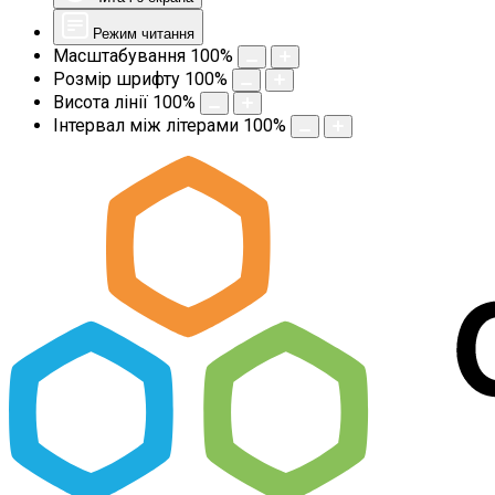
Режим читання
Масштабування
100
%
Розмір шрифту
100
%
Висота лінії
100
%
Інтервал між літерами
100
%