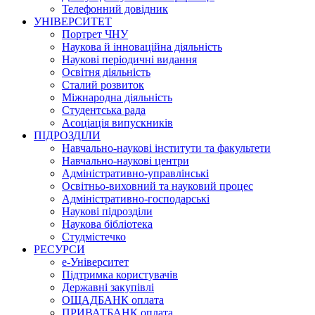
Телефонний довідник
УНІВЕРСИТЕТ
Портрет ЧНУ
Наукова й інноваційна діяльність
Наукові періодичні видання
Освітня діяльність
Сталий розвиток
Міжнародна діяльність
Студентська рада
Асоціація випускників
ПІДРОЗДІЛИ
Навчально-наукові інститути та факультети
Навчально-наукові центри
Адміністративно-управлінські
Освітньо-виховний та науковий процес
Адміністративно-господарські
Наукові підрозділи
Наукова бібліотека
Студмістечко
РЕСУРСИ
е-Університет
Підтримка користувачів
Державні закупівлі
ОЩАДБАНК оплата
ПРИВАТБАНК оплата