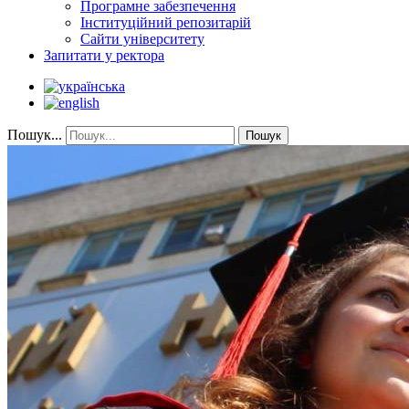
Програмне забезпечення
Інституційний репозитарій
Сайти університету
Запитати у ректора
Пошук...
Пошук