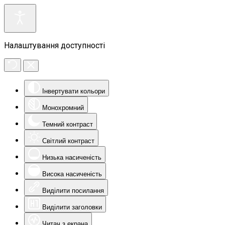
Налаштування доступності
Інвертувати кольори
Монохромний
Темний контраст
Світлий контраст
Низька насиченість
Висока насиченість
Виділити посилання
Виділити заголовки
Читач з екрана