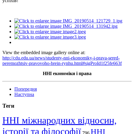
успіхів!
View the embedded image gallery online at:
http://cdu.edu.ua/news/studenty-nni-ekonomiky-i-prava-sered-
peremozhtsiv-pravovoho-brein-rynhu.html#sigProId1f25fe663f
ННІ економіки і права
Попередня
Наступна
Теги
ННІ міжнародних відносин,
історії та філософії
ННІ
796