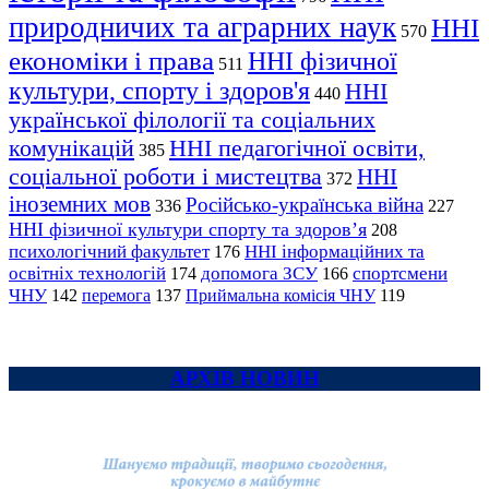
природничих та аграрних наук
ННІ
570
економіки і права
ННІ фізичної
511
культури, спорту і здоров'я
ННІ
440
української філології та соціальних
комунікацій
ННІ педагогічної освіти,
385
соціальної роботи і мистецтва
ННІ
372
іноземних мов
Російсько-українська війна
336
227
ННІ фізичної культури спорту та здоров’я
208
психологічний факультет
ННІ інформаційних та
176
освітніх технологій
допомога ЗСУ
спортсмени
174
166
ЧНУ
перемога
142
137
Приймальна комісія ЧНУ
119
АРХІВ НОВИН