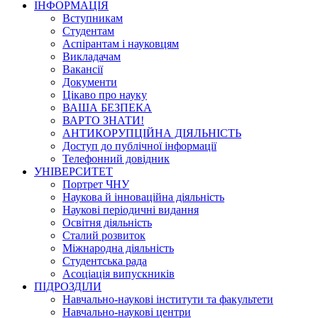
ІНФОРМАЦІЯ
Вступникам
Студентам
Аспірантам і науковцям
Викладачам
Вакансії
Документи
Цікаво про науку
ВАША БЕЗПЕКА
ВАРТО ЗНАТИ!
АНТИКОРУПЦІЙНА ДІЯЛЬНІСТЬ
Доступ до публічної інформації
Телефонний довідник
УНІВЕРСИТЕТ
Портрет ЧНУ
Наукова й інноваційна діяльність
Наукові періодичні видання
Освітня діяльність
Сталий розвиток
Міжнародна діяльність
Студентська рада
Асоціація випускників
ПІДРОЗДІЛИ
Навчально-наукові інститути та факультети
Навчально-наукові центри