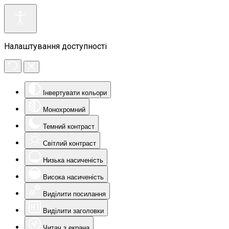
Налаштування доступності
Інвертувати кольори
Монохромний
Темний контраст
Світлий контраст
Низька насиченість
Висока насиченість
Виділити посилання
Виділити заголовки
Читач з екрана