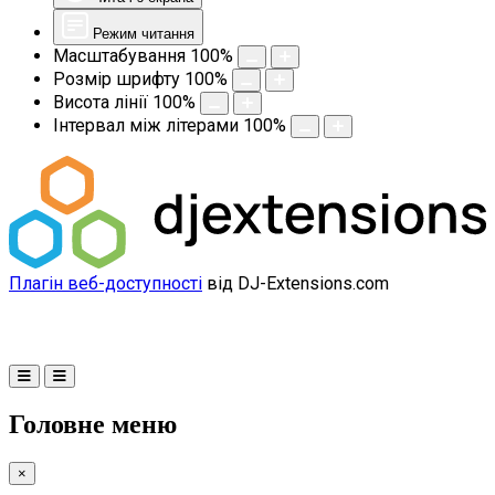
Режим читання
Масштабування
100
%
Розмір шрифту
100
%
Висота лінії
100
%
Інтервал між літерами
100
%
Плагін веб-доступності
від DJ-Extensions.com
Головне меню
×