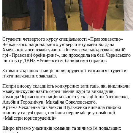
Студенти четвертого курсу спеціальності «Правознавство»
Черкаського національного університету імені Богдана
Хмельницького взяли участь в інтелектуально-розважальній
грі «Правовий брейн-ринг», що проходила на базі Черкаського
інституту ДВНЗ «Університет банківської справи».
За звання кращих знавців юриспруденції змагалися студенти
п’яти навчальних закладів.
Попри високу складність конкурсних запитань, які викликали
жваву дискусію навіть серед членів журі та викладачів,
команда Черкаського національного у складі Інни Антоненко,
Альбіни Городнічук, Михайла Соколовського,
Артема Чекаленка та Олексія Шульженка виявила глибокі
знання у галузі права, посівши перше місце у номінації
«Майстри юриспруденції».
Щиро вітаємо учасників команди та зичимо їм подальших