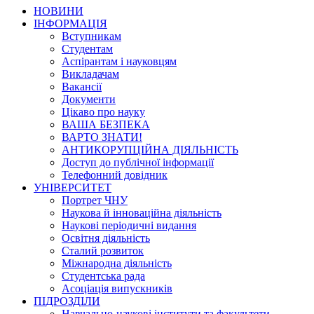
НОВИНИ
ІНФОРМАЦІЯ
Вступникам
Студентам
Аспірантам і науковцям
Викладачам
Вакансії
Документи
Цікаво про науку
ВАША БЕЗПЕКА
ВАРТО ЗНАТИ!
АНТИКОРУПЦІЙНА ДІЯЛЬНІСТЬ
Доступ до публічної інформації
Телефонний довідник
УНІВЕРСИТЕТ
Портрет ЧНУ
Наукова й інноваційна діяльність
Наукові періодичні видання
Освітня діяльність
Сталий розвиток
Міжнародна діяльність
Студентська рада
Асоціація випускників
ПІДРОЗДІЛИ
Навчально-наукові інститути та факультети