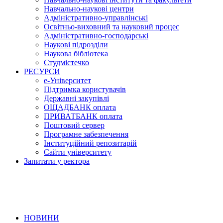
Навчально-наукові центри
Адміністративно-управлінські
Освітньо-виховний та науковий процес
Адміністративно-господарські
Наукові підрозділи
Наукова бібліотека
Студмістечко
РЕСУРСИ
е-Університет
Підтримка користувачів
Державні закупівлі
ОЩАДБАНК оплата
ПРИВАТБАНК оплата
Поштовий сервер
Програмне забезпечення
Інституційний репозитарій
Сайти університету
Запитати у ректора
НОВИНИ