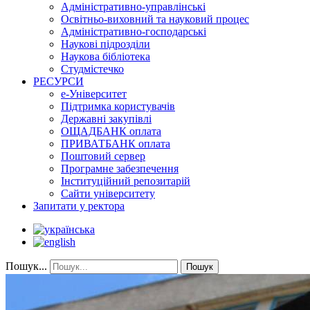
Адміністративно-управлінські
Освітньо-виховний та науковий процес
Адміністративно-господарські
Наукові підрозділи
Наукова бібліотека
Студмістечко
РЕСУРСИ
е-Університет
Підтримка користувачів
Державні закупівлі
ОЩАДБАНК оплата
ПРИВАТБАНК оплата
Поштовий сервер
Програмне забезпечення
Інституційний репозитарій
Сайти університету
Запитати у ректора
Пошук...
Пошук