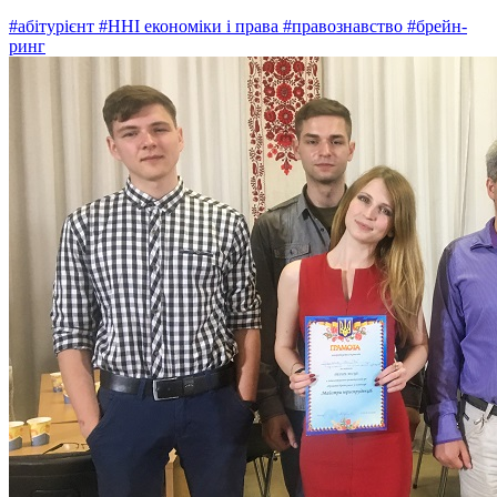
#абітурієнт
#ННІ економіки і права
#правознавство
#брейн-
ринг