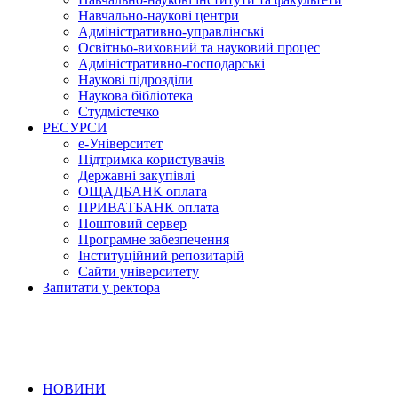
Навчально-наукові центри
Адміністративно-управлінські
Освітньо-виховний та науковий процес
Адміністративно-господарські
Наукові підрозділи
Наукова бібліотека
Студмістечко
РЕСУРСИ
е-Університет
Підтримка користувачів
Державні закупівлі
ОЩАДБАНК оплата
ПРИВАТБАНК оплата
Поштовий сервер
Програмне забезпечення
Інституційний репозитарій
Сайти університету
Запитати у ректора
НОВИНИ