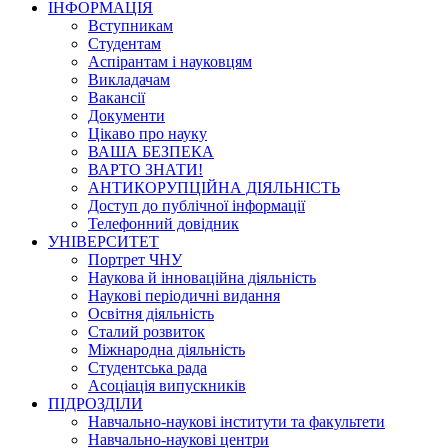
ІНФОРМАЦІЯ
Вступникам
Студентам
Аспірантам і науковцям
Викладачам
Вакансії
Документи
Цікаво про науку
ВАША БЕЗПЕКА
ВАРТО ЗНАТИ!
АНТИКОРУПЦІЙНА ДІЯЛЬНІСТЬ
Доступ до публічної інформації
Телефонний довідник
УНІВЕРСИТЕТ
Портрет ЧНУ
Наукова й інноваційна діяльність
Наукові періодичні видання
Освітня діяльність
Сталий розвиток
Міжнародна діяльність
Студентська рада
Асоціація випускників
ПІДРОЗДІЛИ
Навчально-наукові інститути та факультети
Навчально-наукові центри