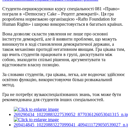
Студенти-першокурсники курсу спеціальності 081 «‎Право»
пограли в «Democracy Cake – Рецепт демократії». Ця гра
розроблена норвезькою організацією «Rafto Foundation for
Human Rights» і широко використовується в багатьох країнах.
Вона дозволяє скласти уявлення не лише про основні
інститути демократії, але й виявити проблеми, що можуть
виникнути в ході становлення демократичної держави, а
також механізми протидії негативним явищам. Гра цікава тим,
що вчить студентів працювати в групі, дискутувати між
собою, знаходити спільні рішення, аргументувати та
відстоювати власну позицію.
За словами студентів, гра цікава, легка, але водночас здійснює
освітню функцію, використовуючи більш розважальний
метод.
Гра не потребує вузькоспеціалізованих знань, тож може бути
рекомендована для студентів інших спеціальностей.