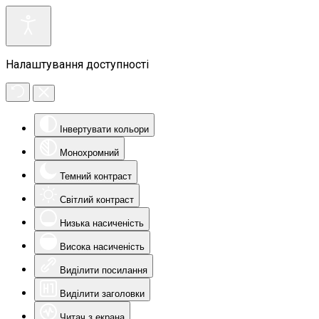
Налаштування доступності
Інвертувати кольори
Монохромний
Темний контраст
Світлий контраст
Низька насиченість
Висока насиченість
Виділити посилання
Виділити заголовки
Читач з екрана