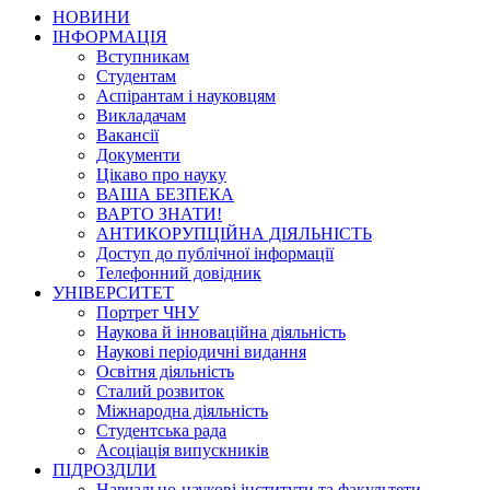
НОВИНИ
ІНФОРМАЦІЯ
Вступникам
Студентам
Аспірантам і науковцям
Викладачам
Вакансії
Документи
Цікаво про науку
ВАША БЕЗПЕКА
ВАРТО ЗНАТИ!
АНТИКОРУПЦІЙНА ДІЯЛЬНІСТЬ
Доступ до публічної інформації
Телефонний довідник
УНІВЕРСИТЕТ
Портрет ЧНУ
Наукова й інноваційна діяльність
Наукові періодичні видання
Освітня діяльність
Сталий розвиток
Міжнародна діяльність
Студентська рада
Асоціація випускників
ПІДРОЗДІЛИ
Навчально-наукові інститути та факультети