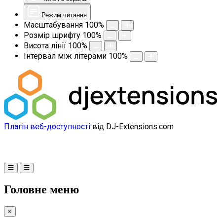
Режим читання
Масштабування
100
%
Розмір шрифту
100
%
Висота лінії
100
%
Інтервал між літерами
100
%
Плагін веб-доступності
від DJ-Extensions.com
Головне меню
×