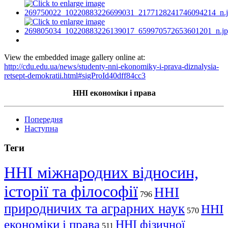
View the embedded image gallery online at:
http://cdu.edu.ua/news/studenty-nni-ekonomiky-i-prava-diznalysia-
retsept-demokratii.html#sigProId40dff84cc3
ННІ економіки і права
Попередня
Наступна
Теги
ННІ міжнародних відносин,
історії та філософії
ННІ
796
природничих та аграрних наук
ННІ
570
економіки і права
ННІ фізичної
511