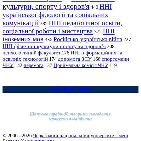
культури, спорту і здоров'я
ННІ
440
української філології та соціальних
комунікацій
ННІ педагогічної освіти,
385
соціальної роботи і мистецтва
ННІ
372
іноземних мов
Російсько-українська війна
336
227
ННІ фізичної культури спорту та здоров’я
208
психологічний факультет
ННІ інформаційних та
176
освітніх технологій
допомога ЗСУ
спортсмени
174
166
ЧНУ
перемога
142
137
Приймальна комісія ЧНУ
119
АРХІВ НОВИН
© 2006 - 2026
Черкаський національний університет імені