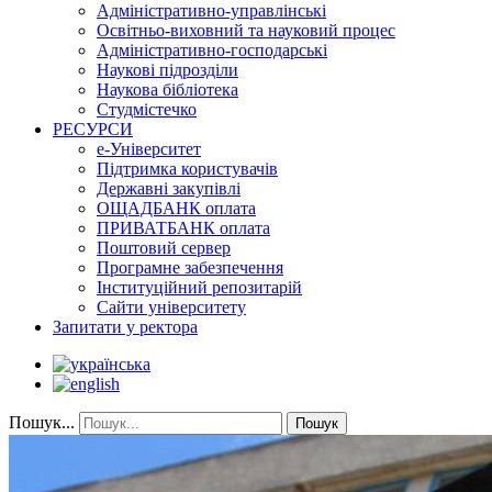
Адміністративно-управлінські
Освітньо-виховний та науковий процес
Адміністративно-господарські
Наукові підрозділи
Наукова бібліотека
Студмістечко
РЕСУРСИ
е-Університет
Підтримка користувачів
Державні закупівлі
ОЩАДБАНК оплата
ПРИВАТБАНК оплата
Поштовий сервер
Програмне забезпечення
Інституційний репозитарій
Сайти університету
Запитати у ректора
Пошук...
Пошук