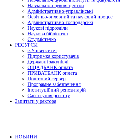
Навчально-наукові центри
Адміністративно-управлінські
Освітньо-виховний та науковий процес
Адміністративно-господарські
Наукові підрозділи
Наукова бібліотека
Студмістечко
РЕСУРСИ
е-Університет
Підтримка користувачів
Державні закупівлі
ОЩАДБАНК оплата
ПРИВАТБАНК оплата
Поштовий сервер
Програмне забезпечення
Інституційний репозитарій
Сайти університету
Запитати у ректора
НОВИНИ