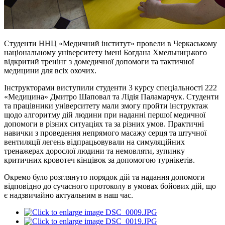
Студенти ННЦ «Медичний інститут» провели в Черкаському
національному університету імені Богдана Хмельницького
відкритий тренінг з домедичної допомоги та тактичної
медицини для всіх охочих.
Інструкторами виступили студенти 3 курсу спеціальності 222
«Медицина» Дмитро Шаповал та Лідія Паламарчук. Студенти
та працівники університету мали змогу пройти інструктаж
щодо алгоритму дій людини при наданні першої медичної
допомоги в різних ситуаціях та за різних умов. Практичні
навички з проведення непрямого масажу серця та штучної
вентиляції легень відпрацьовували на симуляційних
тренажерах дорослої людини та немовляти, зупинку
критичних кровотеч кінцівок за допомогою турнікетів.
Окремо було розглянуто порядок дій та надання допомоги
відповідно до сучасного протоколу в умовах бойових дій, що
є надзвичайно актуальним в наш час.