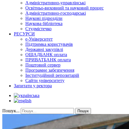
Адміністративно-управлінські
Освітньо-виховний та науковий процес
Адміністративно-господарські
Наукові підрозділи
Наукова бібліотека
Студмістечко
РЕСУРСИ
е-Університет
Підтримка користувачів
Державні закупівлі
ОЩАДБАНК оплата
ПРИВАТБАНК оплата
Поштовий сервер
Програмне забезпечення
Інституційний репозитарій
Сайти університету
Запитати у ректора
Пошук...
Пошук