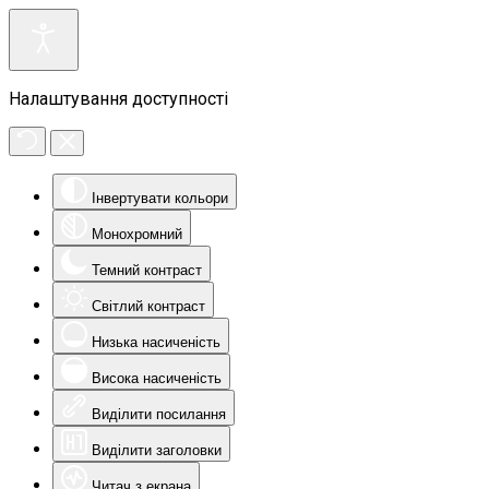
Налаштування доступності
Інвертувати кольори
Монохромний
Темний контраст
Світлий контраст
Низька насиченість
Висока насиченість
Виділити посилання
Виділити заголовки
Читач з екрана