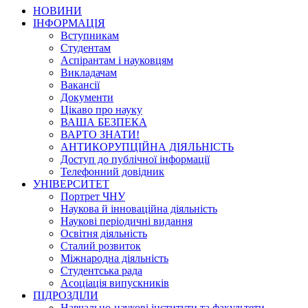
НОВИНИ
ІНФОРМАЦІЯ
Вступникам
Студентам
Аспірантам і науковцям
Викладачам
Вакансії
Документи
Цікаво про науку
ВАША БЕЗПЕКА
ВАРТО ЗНАТИ!
АНТИКОРУПЦІЙНА ДІЯЛЬНІСТЬ
Доступ до публічної інформації
Телефонний довідник
УНІВЕРСИТЕТ
Портрет ЧНУ
Наукова й інноваційна діяльність
Наукові періодичні видання
Освітня діяльність
Сталий розвиток
Міжнародна діяльність
Студентська рада
Асоціація випускників
ПІДРОЗДІЛИ
Навчально-наукові інститути та факультети