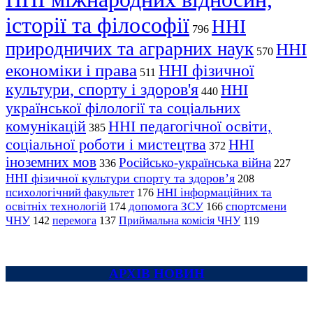
історії та філософії
ННІ
796
природничих та аграрних наук
ННІ
570
економіки і права
ННІ фізичної
511
культури, спорту і здоров'я
ННІ
440
української філології та соціальних
комунікацій
ННІ педагогічної освіти,
385
соціальної роботи і мистецтва
ННІ
372
іноземних мов
Російсько-українська війна
336
227
ННІ фізичної культури спорту та здоров’я
208
психологічний факультет
ННІ інформаційних та
176
освітніх технологій
допомога ЗСУ
спортсмени
174
166
ЧНУ
перемога
142
137
Приймальна комісія ЧНУ
119
АРХІВ НОВИН