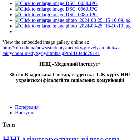
View the embedded image gallery online at:
http://cdu.edu.ua/news/studenty-medyky-provely-treninh-z-
taktychnoi-medytsyny.html#sigProId104dd79141
ННЦ «Медичний інститут»
Фото: Владислава Слєсар, студентка 1-Ж курсу ННІ
української філології та соціальних комунікацій
Попередня
Наступна
Теги
ННІ міжнародних відносин,