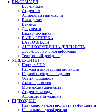
ІНФОРМАЦІЯ
Вступникам
Студентам
Аспірантам і науковцям
Викладачам
Вакансії
Документи
Цікаво про науку
ВАША БЕЗПЕКА
ВАРТО ЗНАТИ!
АНТИКОРУПЦІЙНА ДІЯЛЬНІСТЬ
Доступ до публічної інформації
Телефонний довідник
УНІВЕРСИТЕТ
Портрет ЧНУ
Наукова й інноваційна діяльність
Наукові періодичні видання
Освітня діяльність
Сталий розвиток
Міжнародна діяльність
Студентська рада
Асоціація випускників
ПІДРОЗДІЛИ
Навчально-наукові інститути та факультети
Навчально-наукові центри