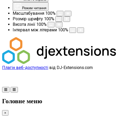
Режим читання
Масштабування
100
%
Розмір шрифту
100
%
Висота лінії
100
%
Інтервал між літерами
100
%
Плагін веб-доступності
від DJ-Extensions.com
Головне меню
×