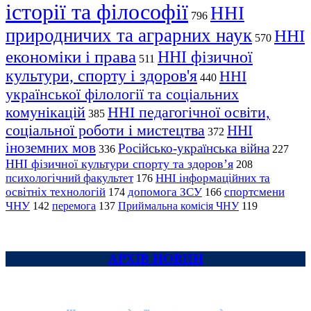
історії та філософії
ННІ
796
природничих та аграрних наук
ННІ
570
економіки і права
ННІ фізичної
511
культури, спорту і здоров'я
ННІ
440
української філології та соціальних
комунікацій
ННІ педагогічної освіти,
385
соціальної роботи і мистецтва
ННІ
372
іноземних мов
Російсько-українська війна
336
227
ННІ фізичної культури спорту та здоров’я
208
психологічний факультет
ННІ інформаційних та
176
освітніх технологій
допомога ЗСУ
спортсмени
174
166
ЧНУ
перемога
142
137
Приймальна комісія ЧНУ
119
АРХІВ НОВИН