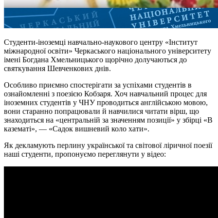
Студенти-іноземці навчально-наукового центру «Інститут
міжнародної освіти» Черкаського національного університету
імені Богдана Хмельницького щорічно долучаються до
святкування Шевченкових днів.
Особливо приємно спостерігати за успіхами студентів в
ознайомленні з поезією Кобзаря. Хоч навчальний процес для
іноземних студентів у ЧНУ проводиться англійською мовою,
вони старанно попрацювали й навчилися читати вірш, що
знаходиться на «центральній за значенням позиції» у збірці «В
казематі», — «Садок вишневий коло хати».
Як декламують перлину української та світової ліричної поезії
наші студенти, пропонуємо переглянути у відео: