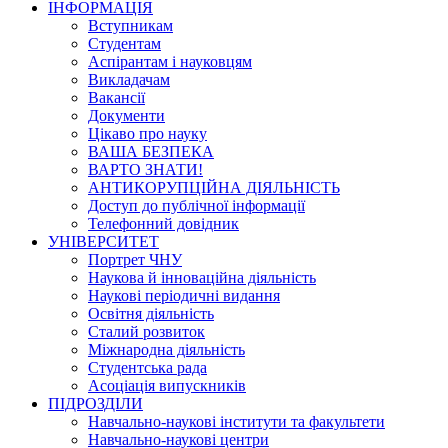
ІНФОРМАЦІЯ
Вступникам
Студентам
Аспірантам і науковцям
Викладачам
Вакансії
Документи
Цікаво про науку
ВАША БЕЗПЕКА
ВАРТО ЗНАТИ!
АНТИКОРУПЦІЙНА ДІЯЛЬНІСТЬ
Доступ до публічної інформації
Телефонний довідник
УНІВЕРСИТЕТ
Портрет ЧНУ
Наукова й інноваційна діяльність
Наукові періодичні видання
Освітня діяльність
Сталий розвиток
Міжнародна діяльність
Студентська рада
Асоціація випускників
ПІДРОЗДІЛИ
Навчально-наукові інститути та факультети
Навчально-наукові центри