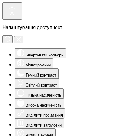
Налаштування доступності
Інвертувати кольори
Монохромний
Темний контраст
Світлий контраст
Низька насиченість
Висока насиченість
Виділити посилання
Виділити заголовки
Читач з екрана