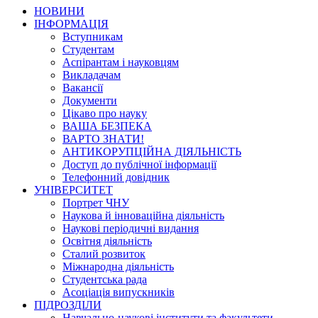
НОВИНИ
ІНФОРМАЦІЯ
Вступникам
Студентам
Аспірантам і науковцям
Викладачам
Вакансії
Документи
Цікаво про науку
ВАША БЕЗПЕКА
ВАРТО ЗНАТИ!
АНТИКОРУПЦІЙНА ДІЯЛЬНІСТЬ
Доступ до публічної інформації
Телефонний довідник
УНІВЕРСИТЕТ
Портрет ЧНУ
Наукова й інноваційна діяльність
Наукові періодичні видання
Освітня діяльність
Сталий розвиток
Міжнародна діяльність
Студентська рада
Асоціація випускників
ПІДРОЗДІЛИ
Навчально-наукові інститути та факультети