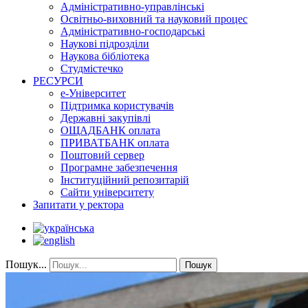
Адміністративно-управлінські
Освітньо-виховний та науковий процес
Адміністративно-господарські
Наукові підрозділи
Наукова бібліотека
Студмістечко
РЕСУРСИ
е-Університет
Підтримка користувачів
Державні закупівлі
ОЩАДБАНК оплата
ПРИВАТБАНК оплата
Поштовий сервер
Програмне забезпечення
Інституційний репозитарій
Сайти університету
Запитати у ректора
Пошук...
Пошук