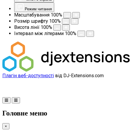
Режим читання
Масштабування
100
%
Розмір шрифту
100
%
Висота лінії
100
%
Інтервал між літерами
100
%
Плагін веб-доступності
від DJ-Extensions.com
Головне меню
×