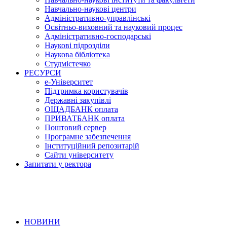
Навчально-наукові центри
Адміністративно-управлінські
Освітньо-виховний та науковий процес
Адміністративно-господарські
Наукові підрозділи
Наукова бібліотека
Студмістечко
РЕСУРСИ
е-Університет
Підтримка користувачів
Державні закупівлі
ОЩАДБАНК оплата
ПРИВАТБАНК оплата
Поштовий сервер
Програмне забезпечення
Інституційний репозитарій
Сайти університету
Запитати у ректора
НОВИНИ