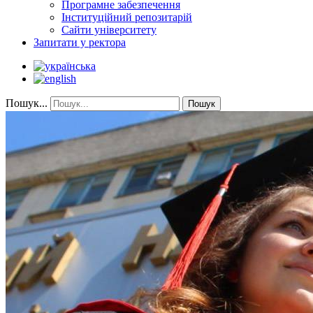
Програмне забезпечення
Інституційний репозитарій
Сайти університету
Запитати у ректора
Пошук...
Пошук