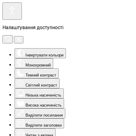
Налаштування доступності
Інвертувати кольори
Монохромний
Темний контраст
Світлий контраст
Низька насиченість
Висока насиченість
Виділити посилання
Виділити заголовки
Читач з екрана