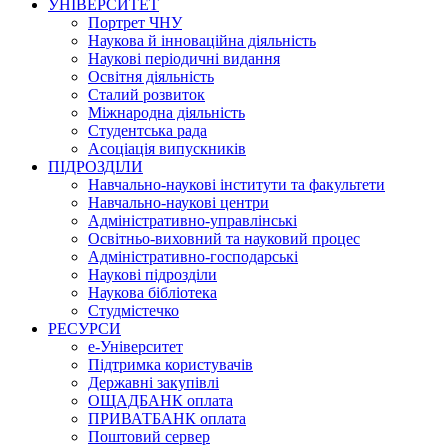
УНІВЕРСИТЕТ
Портрет ЧНУ
Наукова й інноваційна діяльність
Наукові періодичні видання
Освітня діяльність
Сталий розвиток
Міжнародна діяльність
Студентська рада
Асоціація випускників
ПІДРОЗДІЛИ
Навчально-наукові інститути та факультети
Навчально-наукові центри
Адміністративно-управлінські
Освітньо-виховний та науковий процес
Адміністративно-господарські
Наукові підрозділи
Наукова бібліотека
Студмістечко
РЕСУРСИ
е-Університет
Підтримка користувачів
Державні закупівлі
ОЩАДБАНК оплата
ПРИВАТБАНК оплата
Поштовий сервер