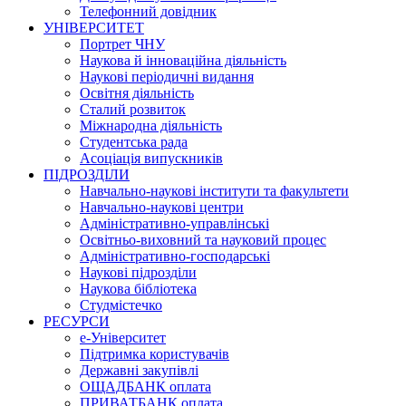
Телефонний довідник
УНІВЕРСИТЕТ
Портрет ЧНУ
Наукова й інноваційна діяльність
Наукові періодичні видання
Освітня діяльність
Сталий розвиток
Міжнародна діяльність
Студентська рада
Асоціація випускників
ПІДРОЗДІЛИ
Навчально-наукові інститути та факультети
Навчально-наукові центри
Адміністративно-управлінські
Освітньо-виховний та науковий процес
Адміністративно-господарські
Наукові підрозділи
Наукова бібліотека
Студмістечко
РЕСУРСИ
е-Університет
Підтримка користувачів
Державні закупівлі
ОЩАДБАНК оплата
ПРИВАТБАНК оплата