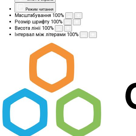
Режим читання
Масштабування
100
%
Розмір шрифту
100
%
Висота лінії
100
%
Інтервал між літерами
100
%