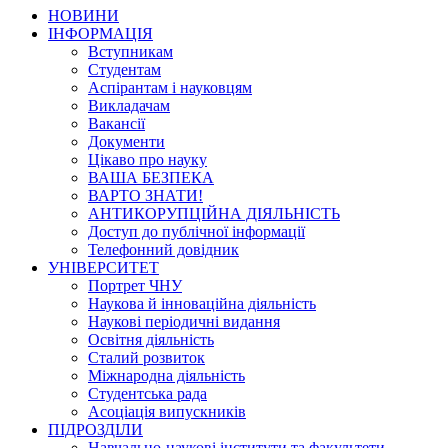
НОВИНИ
ІНФОРМАЦІЯ
Вступникам
Студентам
Аспірантам і науковцям
Викладачам
Вакансії
Документи
Цікаво про науку
ВАША БЕЗПЕКА
ВАРТО ЗНАТИ!
АНТИКОРУПЦІЙНА ДІЯЛЬНІСТЬ
Доступ до публічної інформації
Телефонний довідник
УНІВЕРСИТЕТ
Портрет ЧНУ
Наукова й інноваційна діяльність
Наукові періодичні видання
Освітня діяльність
Сталий розвиток
Міжнародна діяльність
Студентська рада
Асоціація випускників
ПІДРОЗДІЛИ
Навчально-наукові інститути та факультети