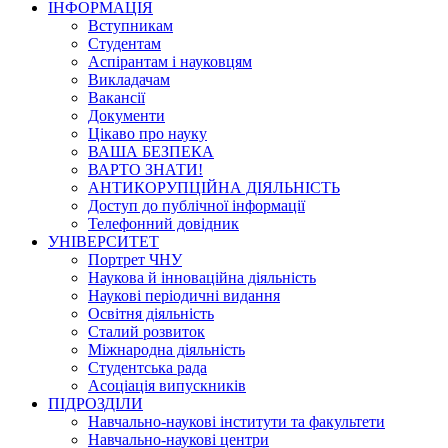
ІНФОРМАЦІЯ
Вступникам
Студентам
Аспірантам і науковцям
Викладачам
Вакансії
Документи
Цікаво про науку
ВАША БЕЗПЕКА
ВАРТО ЗНАТИ!
АНТИКОРУПЦІЙНА ДІЯЛЬНІСТЬ
Доступ до публічної інформації
Телефонний довідник
УНІВЕРСИТЕТ
Портрет ЧНУ
Наукова й інноваційна діяльність
Наукові періодичні видання
Освітня діяльність
Сталий розвиток
Міжнародна діяльність
Студентська рада
Асоціація випускників
ПІДРОЗДІЛИ
Навчально-наукові інститути та факультети
Навчально-наукові центри