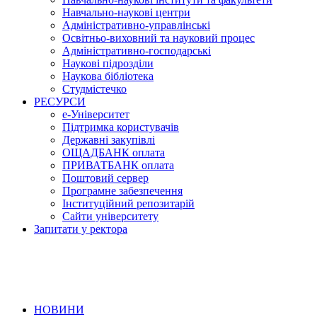
Навчально-наукові центри
Адміністративно-управлінські
Освітньо-виховний та науковий процес
Адміністративно-господарські
Наукові підрозділи
Наукова бібліотека
Студмістечко
РЕСУРСИ
е-Університет
Підтримка користувачів
Державні закупівлі
ОЩАДБАНК оплата
ПРИВАТБАНК оплата
Поштовий сервер
Програмне забезпечення
Інституційний репозитарій
Сайти університету
Запитати у ректора
НОВИНИ