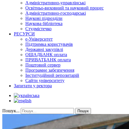
Адміністративно-управлінські
Освітньо-виховний та науковий процес
Адміністративно-господарські
Наукові підрозділи
Наукова бібліотека
Студмістечко
РЕСУРСИ
е-Університет
Підтримка користувачів
Державні закупівлі
ОЩАДБАНК оплата
ПРИВАТБАНК оплата
Поштовий сервер
Програмне забезпечення
Інституційний репозитарій
Сайти університету
Запитати у ректора
Пошук...
Пошук