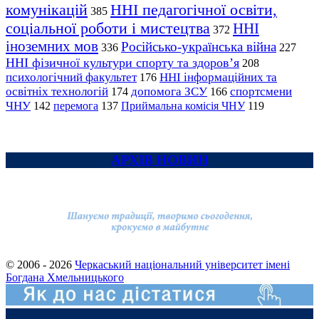
комунікацій
ННІ педагогічної освіти,
385
соціальної роботи і мистецтва
ННІ
372
іноземних мов
Російсько-українська війна
336
227
ННІ фізичної культури спорту та здоров’я
208
психологічний факультет
ННІ інформаційних та
176
освітніх технологій
допомога ЗСУ
спортсмени
174
166
ЧНУ
перемога
142
137
Приймальна комісія ЧНУ
119
АРХІВ НОВИН
© 2006 - 2026
Черкаський національний університет імені
Богдана Хмельницького