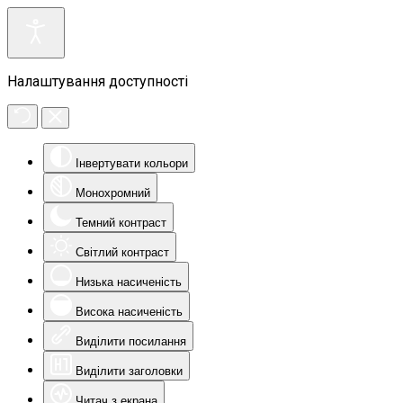
Налаштування доступності
Інвертувати кольори
Монохромний
Темний контраст
Світлий контраст
Низька насиченість
Висока насиченість
Виділити посилання
Виділити заголовки
Читач з екрана