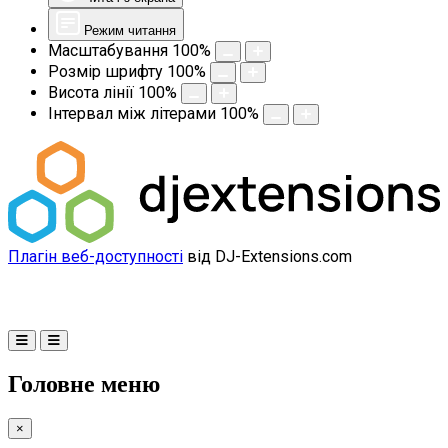
Режим читання
Масштабування
100
%
Розмір шрифту
100
%
Висота лінії
100
%
Інтервал між літерами
100
%
Плагін веб-доступності
від DJ-Extensions.com
Головне меню
×