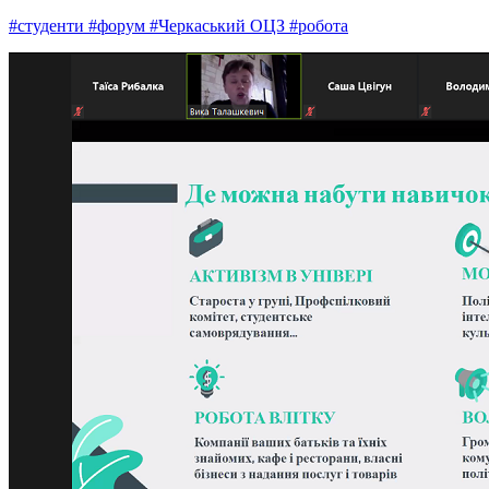
#студенти
#форум
#Черкаський ОЦЗ
#робота