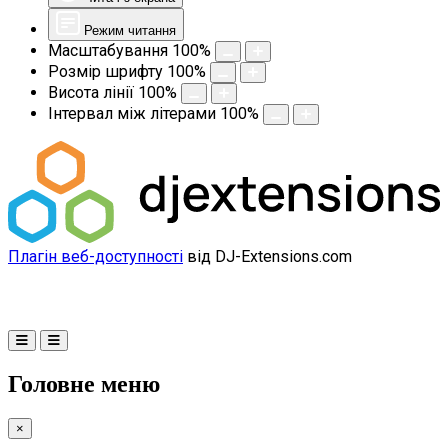
Режим читання
Масштабування
100
%
Розмір шрифту
100
%
Висота лінії
100
%
Інтервал між літерами
100
%
Плагін веб-доступності
від DJ-Extensions.com
Головне меню
×