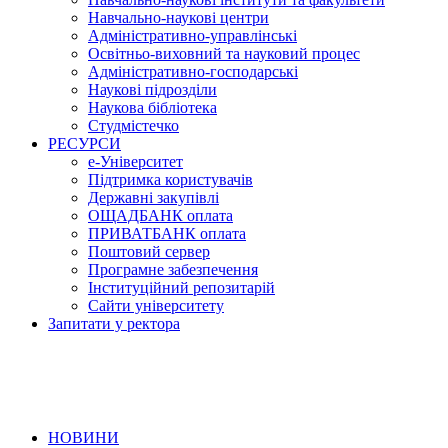
Навчально-наукові центри
Адміністративно-управлінські
Освітньо-виховний та науковий процес
Адміністративно-господарські
Наукові підрозділи
Наукова бібліотека
Студмістечко
РЕСУРСИ
е-Університет
Підтримка користувачів
Державні закупівлі
ОЩАДБАНК оплата
ПРИВАТБАНК оплата
Поштовий сервер
Програмне забезпечення
Інституційний репозитарій
Сайти університету
Запитати у ректора
НОВИНИ