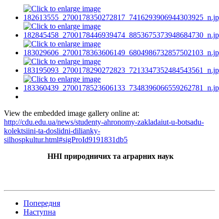
View the embedded image gallery online at:
http://cdu.edu.ua/news/studenty-ahronomy-zakladaiut-u-botsadu-
kolektsiini-ta-doslidni-dilianky-
silhospkultur.html#sigProId9191831db5
ННІ природничих та аграрних наук
Попередня
Наступна