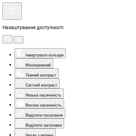
Налаштування доступності
Інвертувати кольори
Монохромний
Темний контраст
Світлий контраст
Низька насиченість
Висока насиченість
Виділити посилання
Виділити заголовки
Читач з екрана