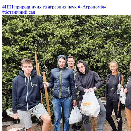
#ННІ природничих та аграрних наук
#«Агрономія»
#ботанічний сад