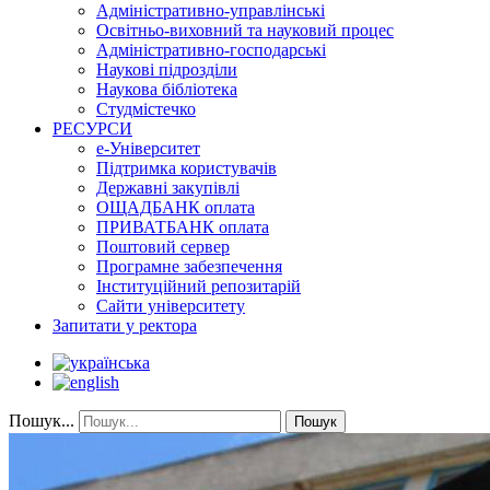
Адміністративно-управлінські
Освітньо-виховний та науковий процес
Адміністративно-господарські
Наукові підрозділи
Наукова бібліотека
Студмістечко
РЕСУРСИ
е-Університет
Підтримка користувачів
Державні закупівлі
ОЩАДБАНК оплата
ПРИВАТБАНК оплата
Поштовий сервер
Програмне забезпечення
Інституційний репозитарій
Сайти університету
Запитати у ректора
Пошук...
Пошук