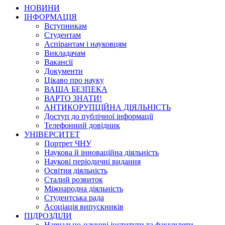
НОВИНИ
ІНФОРМАЦІЯ
Вступникам
Студентам
Аспірантам і науковцям
Викладачам
Вакансії
Документи
Цікаво про науку
ВАША БЕЗПЕКА
ВАРТО ЗНАТИ!
АНТИКОРУПЦІЙНА ДІЯЛЬНІСТЬ
Доступ до публічної інформації
Телефонний довідник
УНІВЕРСИТЕТ
Портрет ЧНУ
Наукова й інноваційна діяльність
Наукові періодичні видання
Освітня діяльність
Сталий розвиток
Міжнародна діяльність
Студентська рада
Асоціація випускників
ПІДРОЗДІЛИ
Навчально-наукові інститути та факультети