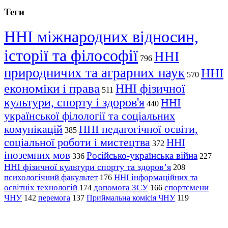
Теги
ННІ міжнародних відносин,
історії та філософії
ННІ
796
природничих та аграрних наук
ННІ
570
економіки і права
ННІ фізичної
511
культури, спорту і здоров'я
ННІ
440
української філології та соціальних
комунікацій
ННІ педагогічної освіти,
385
соціальної роботи і мистецтва
ННІ
372
іноземних мов
Російсько-українська війна
336
227
ННІ фізичної культури спорту та здоров’я
208
психологічний факультет
ННІ інформаційних та
176
освітніх технологій
допомога ЗСУ
спортсмени
174
166
ЧНУ
перемога
142
137
Приймальна комісія ЧНУ
119