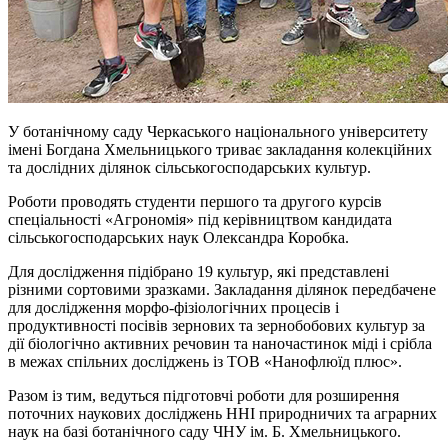
У ботанічному саду Черкаського національного університету
імені Богдана Хмельницького триває закладання колекційних
та дослідних ділянок сільськогосподарських культур.
Роботи проводять студенти першого та другого курсів
спеціальності «Агрономія» під керівництвом кандидата
сільськогосподарських наук Олександра Коробка.
Для дослідження підібрано 19 культур, які представлені
різними сортовими зразками. Закладання ділянок передбачене
для дослідження морфо-фізіологічних процесів і
продуктивності посівів зернових та зернобобових культур за
дії біологічно активних речовин та наночастинок міді і срібла
в межах спільних досліджень із ТОВ «Нанофлюїд плюс».
Разом із тим, ведуться підготовчі роботи для розширення
поточних наукових досліджень ННІ природничих та аграрних
наук на базі ботанічного саду ЧНУ ім. Б. Хмельницького.