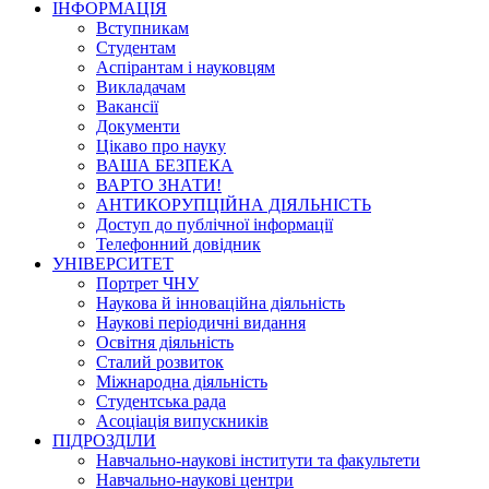
ІНФОРМАЦІЯ
Вступникам
Студентам
Аспірантам і науковцям
Викладачам
Вакансії
Документи
Цікаво про науку
ВАША БЕЗПЕКА
ВАРТО ЗНАТИ!
АНТИКОРУПЦІЙНА ДІЯЛЬНІСТЬ
Доступ до публічної інформації
Телефонний довідник
УНІВЕРСИТЕТ
Портрет ЧНУ
Наукова й інноваційна діяльність
Наукові періодичні видання
Освітня діяльність
Сталий розвиток
Міжнародна діяльність
Студентська рада
Асоціація випускників
ПІДРОЗДІЛИ
Навчально-наукові інститути та факультети
Навчально-наукові центри