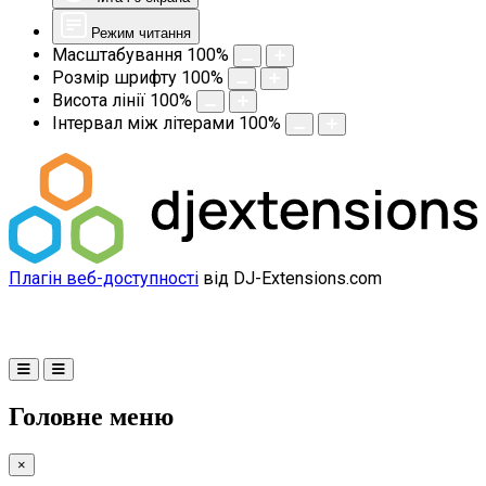
Режим читання
Масштабування
100
%
Розмір шрифту
100
%
Висота лінії
100
%
Інтервал між літерами
100
%
Плагін веб-доступності
від DJ-Extensions.com
Головне меню
×