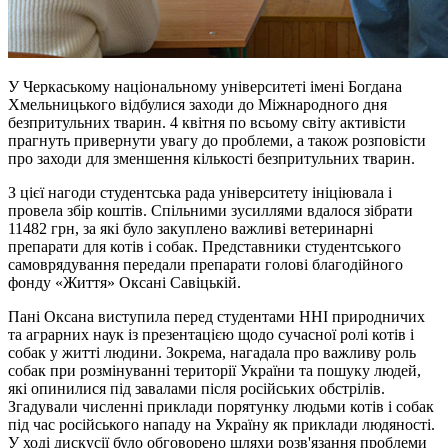
У Черкаському національному університеті імені Богдана
Хмельницького відбулися заходи до Міжнародного дня
безпритульних тварин. 4 квітня по всьому світу активісти
прагнуть привернути увагу до проблеми, а також розповісти
про заходи для зменшення кількості безпритульних тварин.
З цієї нагоди студентська рада університету ініціювала і
провела збір коштів. Спільними зусиллями вдалося зібрати
11482 грн, за які було закуплено важливі ветеринарні
препарати для котів і собак. Представники студентського
самоврядування передали препарати голові благодійного
фонду «Життя» Оксані Савіцькій.
Пані Оксана виступила перед студентами ННІ природничих
та аграрних наук із презентацією щодо сучасної ролі котів і
собак у житті людини. Зокрема, нагадала про важливу роль
собак при розмінуванні території України та пошуку людей,
які опинилися під завалами після російських обстрілів.
Згадували численні приклади порятунку людьми котів і собак
під час російського нападу на Україну як приклади людяності.
У ході дискусії було обговорено шляхи розв'язання проблеми