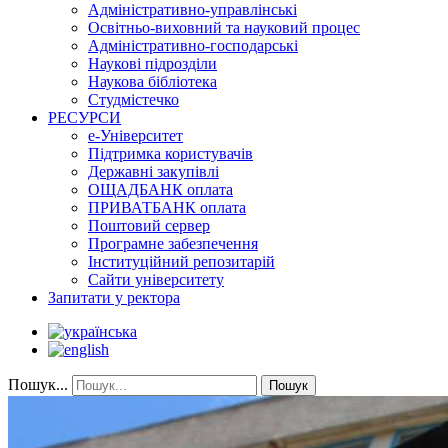
Адміністративно-управлінські
Освітньо-виховний та науковий процес
Адміністративно-господарські
Наукові підрозділи
Наукова бібліотека
Студмістечко
РЕСУРСИ
е-Університет
Підтримка користувачів
Державні закупівлі
ОЩАДБАНК оплата
ПРИВАТБАНК оплата
Поштовий сервер
Програмне забезпечення
Інституційний репозитарій
Сайти університету
Запитати у ректора
Пошук...
Пошук