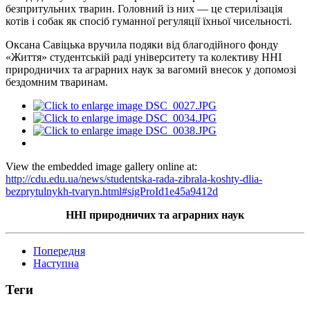
безпритульних тварин. Головний із них — це стерилізація
котів і собак як спосіб гуманної регуляції їхньої чисельності.
Оксана Савіцька вручила подяки від благодійного фонду
«Життя» студентській раді університету та колективу ННІ
природничих та аграрних наук за вагомий внесок у допомозі
бездомним тваринам.
View the embedded image gallery online at:
http://cdu.edu.ua/news/studentska-rada-zibrala-koshty-dlia-
bezprytulnykh-tvaryn.html#sigProId1e45a9412d
ННІ природничих та аграрних наук
Попередня
Наступна
Теги