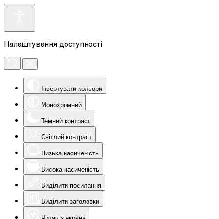
Налаштування доступності
Інвертувати кольори
Монохромний
Темний контраст
Світлий контраст
Низька насиченість
Висока насиченість
Виділити посилання
Виділити заголовки
Читач з екрана