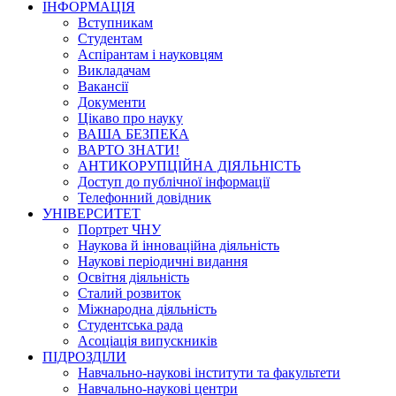
ІНФОРМАЦІЯ
Вступникам
Студентам
Аспірантам і науковцям
Викладачам
Вакансії
Документи
Цікаво про науку
ВАША БЕЗПЕКА
ВАРТО ЗНАТИ!
АНТИКОРУПЦІЙНА ДІЯЛЬНІСТЬ
Доступ до публічної інформації
Телефонний довідник
УНІВЕРСИТЕТ
Портрет ЧНУ
Наукова й інноваційна діяльність
Наукові періодичні видання
Освітня діяльність
Сталий розвиток
Міжнародна діяльність
Студентська рада
Асоціація випускників
ПІДРОЗДІЛИ
Навчально-наукові інститути та факультети
Навчально-наукові центри