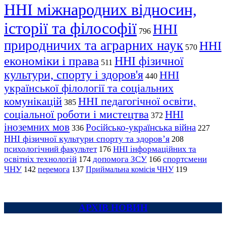
ННІ міжнародних відносин,
історії та філософії
ННІ
796
природничих та аграрних наук
ННІ
570
економіки і права
ННІ фізичної
511
культури, спорту і здоров'я
ННІ
440
української філології та соціальних
комунікацій
ННІ педагогічної освіти,
385
соціальної роботи і мистецтва
ННІ
372
іноземних мов
Російсько-українська війна
336
227
ННІ фізичної культури спорту та здоров’я
208
психологічний факультет
ННІ інформаційних та
176
освітніх технологій
допомога ЗСУ
спортсмени
174
166
ЧНУ
перемога
142
137
Приймальна комісія ЧНУ
119
АРХІВ НОВИН