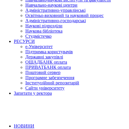
Навчально-наукові центри
Адміністративно-управлінські
Освітньо-виховний та науковий процес
Адміністративно-господарські
Наукові підрозділи
Наукова бібліотека
Студмістечко
РЕСУРСИ
е-Університет
Підтримка користувачів
Державні закупівлі
ОЩАДБАНК оплата
ПРИВАТБАНК оплата
Поштовий сервер
Програмне забезпечення
Інституційний репозитарій
Сайти університету
Запитати у ректора
НОВИНИ