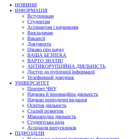
НОВИНИ
ІНФОРМАЦІЯ
Вступникам
Студентам
Аспірантам і науковцям
Викладачам
Вакансії
Документи
Цікаво про науку
ВАША БЕЗПЕКА
ВАРТО ЗНАТИ!
АНТИКОРУПЦІЙНА ДІЯЛЬНІСТЬ
Доступ до публічної інформації
Телефонний довідник
УНІВЕРСИТЕТ
Портрет ЧНУ
Наукова й інноваційна діяльність
Наукові періодичні видання
Освітня діяльність
Сталий розвиток
Міжнародна діяльність
Студентська рада
Асоціація випускників
ПІДРОЗДІЛИ
Навчально-наукові інститути та факультети