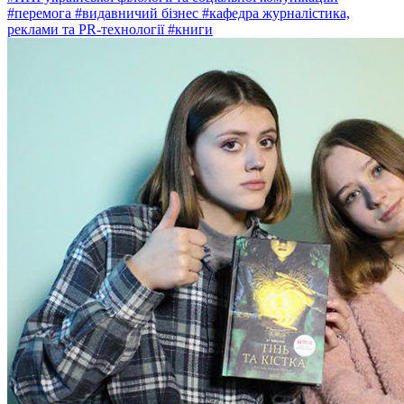
#перемога
#видавничий бізнес
#кафедра журналістика,
реклами та PR-технології
#книги