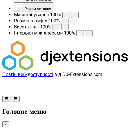
Режим читання
Масштабування
100
%
Розмір шрифту
100
%
Висота лінії
100
%
Інтервал між літерами
100
%
Плагін веб-доступності
від DJ-Extensions.com
Головне меню
×