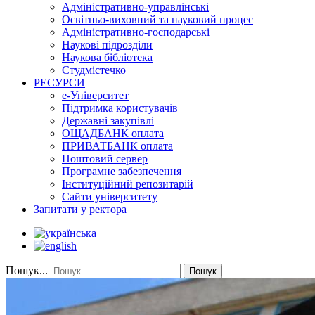
Адміністративно-управлінські
Освітньо-виховний та науковий процес
Адміністративно-господарські
Наукові підрозділи
Наукова бібліотека
Студмістечко
РЕСУРСИ
е-Університет
Підтримка користувачів
Державні закупівлі
ОЩАДБАНК оплата
ПРИВАТБАНК оплата
Поштовий сервер
Програмне забезпечення
Інституційний репозитарій
Сайти університету
Запитати у ректора
Пошук...
Пошук