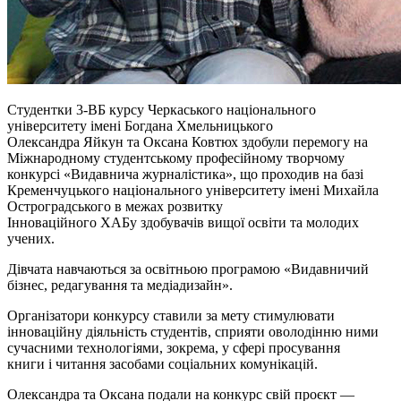
Студентки 3-ВБ курсу Черкаського національного
університету імені Богдана Хмельницького
Олександра
Яйкун
та Оксана
Ковтюх
здобули перемогу на
Міжнародному студентському професійному творчому
конкурсі «Видавнича журналістика», що проходив на базі
Кременчуцького національного університету імені Михайла
Остроградського в межах розвитку
Інноваційного
ХАБу
здобувачів вищої освіти та молодих
учених.
Дівчата навчаються за освітньою програмою «Видавничий
бізнес, редагування та медіадизайн».
Організатори конкурсу ставили за мету стимулювати
інноваційну діяльність студентів, сприяти
оволодінню
ними
сучасними технологіями, зокрема, у сфері просування
книги
і
читання засобами соціальних комунікацій.
Олександра та Оксана подали на конкурс свій проєкт —