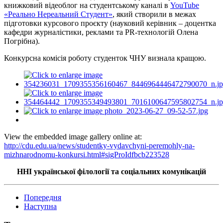
книжковий відеоблог на студентському каналі в
YouTube
«Реально Нереальний Студент»
, який створили в межах
підготовки курсового проєкту (науковий керівник – доцентка
кафедри журналістики, реклами та PR-технологій Олена
Погрібна).
Конкурсна комісія роботу студенток ЧНУ визнала кращою.
View the embedded image gallery online at:
http://cdu.edu.ua/news/studentky-vydavchyni-peremohly-na-
mizhnarodnomu-konkursi.html#sigProIdfbcb223528
ННІ української філології та соціальних комунікацій
Попередня
Наступна