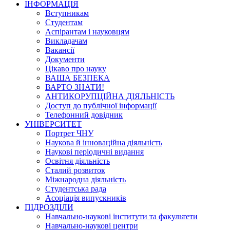
ІНФОРМАЦІЯ
Вступникам
Студентам
Аспірантам і науковцям
Викладачам
Вакансії
Документи
Цікаво про науку
ВАША БЕЗПЕКА
ВАРТО ЗНАТИ!
АНТИКОРУПЦІЙНА ДІЯЛЬНІСТЬ
Доступ до публічної інформації
Телефонний довідник
УНІВЕРСИТЕТ
Портрет ЧНУ
Наукова й інноваційна діяльність
Наукові періодичні видання
Освітня діяльність
Сталий розвиток
Міжнародна діяльність
Студентська рада
Асоціація випускників
ПІДРОЗДІЛИ
Навчально-наукові інститути та факультети
Навчально-наукові центри