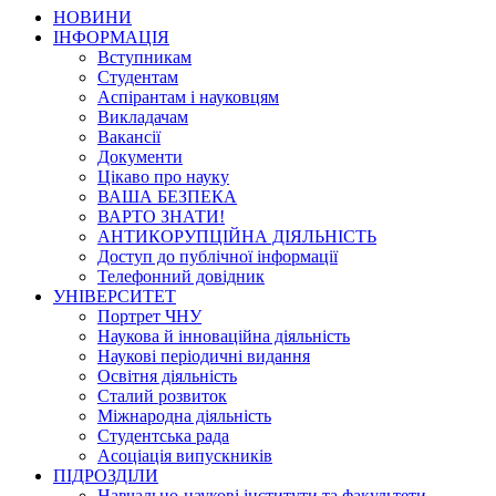
НОВИНИ
ІНФОРМАЦІЯ
Вступникам
Студентам
Аспірантам і науковцям
Викладачам
Вакансії
Документи
Цікаво про науку
ВАША БЕЗПЕКА
ВАРТО ЗНАТИ!
АНТИКОРУПЦІЙНА ДІЯЛЬНІСТЬ
Доступ до публічної інформації
Телефонний довідник
УНІВЕРСИТЕТ
Портрет ЧНУ
Наукова й інноваційна діяльність
Наукові періодичні видання
Освітня діяльність
Сталий розвиток
Міжнародна діяльність
Студентська рада
Асоціація випускників
ПІДРОЗДІЛИ
Навчально-наукові інститути та факультети