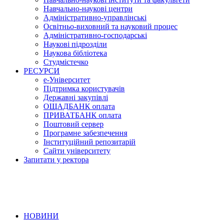
Навчально-наукові центри
Адміністративно-управлінські
Освітньо-виховний та науковий процес
Адміністративно-господарські
Наукові підрозділи
Наукова бібліотека
Студмістечко
РЕСУРСИ
е-Університет
Підтримка користувачів
Державні закупівлі
ОЩАДБАНК оплата
ПРИВАТБАНК оплата
Поштовий сервер
Програмне забезпечення
Інституційний репозитарій
Сайти університету
Запитати у ректора
НОВИНИ