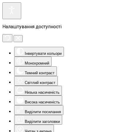
Налаштування доступності
Інвертувати кольори
Монохромний
Темний контраст
Світлий контраст
Низька насиченість
Висока насиченість
Виділити посилання
Виділити заголовки
Читач з екрана