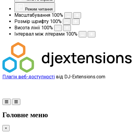
Режим читання
Масштабування
100
%
Розмір шрифту
100
%
Висота лінії
100
%
Інтервал між літерами
100
%
Плагін веб-доступності
від DJ-Extensions.com
Головне меню
×