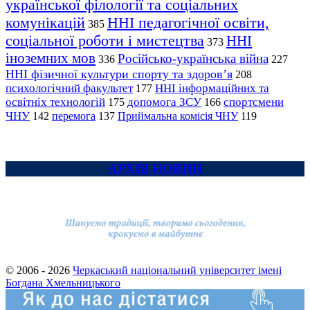
української філології та соціальних
комунікацій
ННІ педагогічної освіти,
385
соціальної роботи і мистецтва
ННІ
373
іноземних мов
Російсько-українська війна
336
227
ННІ фізичної культури спорту та здоров’я
208
психологічний факультет
ННІ інформаційних та
177
освітніх технологій
допомога ЗСУ
спортсмени
175
166
ЧНУ
перемога
142
137
Приймальна комісія ЧНУ
119
АРХІВ НОВИН
© 2006 - 2026
Черкаський національний університет імені
Богдана Хмельницького