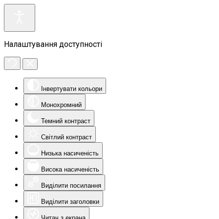
Налаштування доступності
Інвертувати кольори
Монохромний
Темний контраст
Світлий контраст
Низька насиченість
Висока насиченість
Виділити посилання
Виділити заголовки
Читач з екрана