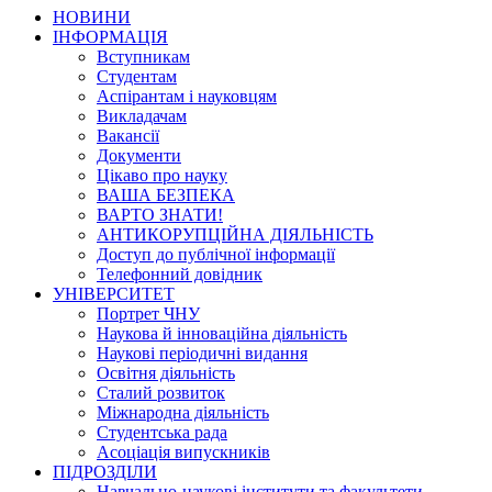
НОВИНИ
ІНФОРМАЦІЯ
Вступникам
Студентам
Аспірантам і науковцям
Викладачам
Вакансії
Документи
Цікаво про науку
ВАША БЕЗПЕКА
ВАРТО ЗНАТИ!
АНТИКОРУПЦІЙНА ДІЯЛЬНІСТЬ
Доступ до публічної інформації
Телефонний довідник
УНІВЕРСИТЕТ
Портрет ЧНУ
Наукова й інноваційна діяльність
Наукові періодичні видання
Освітня діяльність
Сталий розвиток
Міжнародна діяльність
Студентська рада
Асоціація випускників
ПІДРОЗДІЛИ
Навчально-наукові інститути та факультети