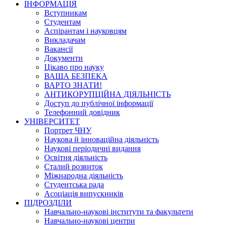
ІНФОРМАЦІЯ
Вступникам
Студентам
Аспірантам і науковцям
Викладачам
Вакансії
Документи
Цікаво про науку
ВАША БЕЗПЕКА
ВАРТО ЗНАТИ!
АНТИКОРУПЦІЙНА ДІЯЛЬНІСТЬ
Доступ до публічної інформації
Телефонний довідник
УНІВЕРСИТЕТ
Портрет ЧНУ
Наукова й інноваційна діяльність
Наукові періодичні видання
Освітня діяльність
Сталий розвиток
Міжнародна діяльність
Студентська рада
Асоціація випускників
ПІДРОЗДІЛИ
Навчально-наукові інститути та факультети
Навчально-наукові центри