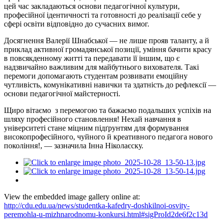
цей час закладаються основи педагогічної культури,
професійної ідентичності та готовності до реалізації себе у
сфері освіти відповідно до сучасних вимог.
Досягнення Валерії Шнабської — не лише прояв таланту, а й
приклад активної громадянської позиції, уміння бачити красу
в повсякденному житті та передавати її іншим, що є
надзвичайно важливим для майбутнього вихователя. Такі
перемоги допомагають студентам розвивати емоційну
чутливість, комунікативні навички та здатність до рефлексії —
основи педагогічної майстерності.
Щиро вітаємо з перемогою та бажаємо подальших успіхів на
шляху професійного становлення! Нехай навчання в
університеті стане міцним підґрунтям для формування
високопрофесійного, чуйного й креативного педагога нового
покоління!, — зазначила Інна Ніколаєску.
View the embedded image gallery online at:
http://cdu.edu.ua/news/studentka-kafedry-doshkilnoi-osvity-
peremohla-u-mizhnarodnomu-konkursi.html#sigProId2de6f2c13d