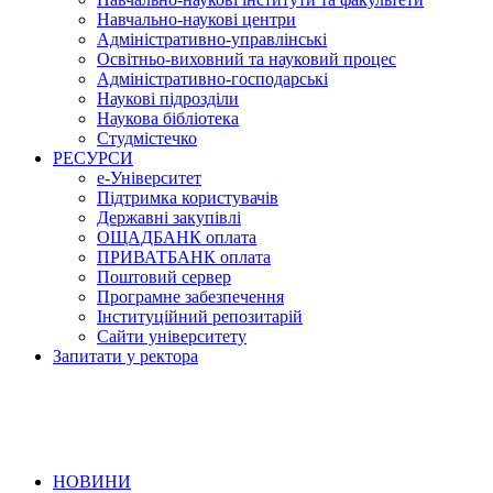
Навчально-наукові центри
Адміністративно-управлінські
Освітньо-виховний та науковий процес
Адміністративно-господарські
Наукові підрозділи
Наукова бібліотека
Студмістечко
РЕСУРСИ
е-Університет
Підтримка користувачів
Державні закупівлі
ОЩАДБАНК оплата
ПРИВАТБАНК оплата
Поштовий сервер
Програмне забезпечення
Інституційний репозитарій
Сайти університету
Запитати у ректора
НОВИНИ