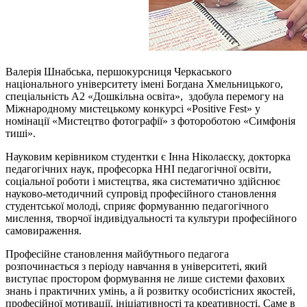
Валерія Шнабська, першокурсниця Черкаського
національного університету імені Богдана Хмельницького,
спеціальність А2 «Дошкільна освіта», здобула перемогу на
Міжнародному мистецькому конкурсі «Positive Fest» у
номінації «Мистецтво фотографії» з фотороботою «Симфонія
тиші».
Науковим керівником студентки є Інна Ніколаєску, докторка
педагогічних наук, професорка ННІ педагогічної освіти,
соціальної роботи і мистецтва, яка систематично здійснює
науково-методичний супровід професійного становлення
студентської молоді, сприяє формуванню педагогічного
мислення, творчої індивідуальності та культури професійного
самовираження.
Професійне становлення майбутнього педагога
розпочинається з періоду навчання в університеті, який
виступає простором формування не лише системи фахових
знань і практичних умінь, а й розвитку особистісних якостей,
професійної мотивації, ініціативності та креативності. Саме в