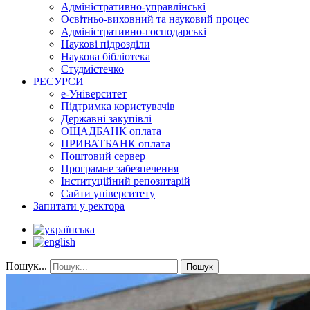
Адміністративно-управлінські
Освітньо-виховний та науковий процес
Адміністративно-господарські
Наукові підрозділи
Наукова бібліотека
Студмістечко
РЕСУРСИ
е-Університет
Підтримка користувачів
Державні закупівлі
ОЩАДБАНК оплата
ПРИВАТБАНК оплата
Поштовий сервер
Програмне забезпечення
Інституційний репозитарій
Сайти університету
Запитати у ректора
Пошук...
Пошук