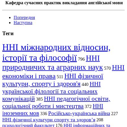
Кафедра сучасних практик викладання англійської мови
Попередня
Наступна
Теги
ННІ міжнародних відносин,
історії та філософії
ННІ
796
природничих та аграрних наук
ННІ
570
економіки і права
ННІ фізичної
511
культури, спорту і здоров'я
ННІ
440
української філології та соціальних
комунікацій
ННІ педагогічної освіти,
385
соціальної роботи і мистецтва
ННІ
372
іноземних мов
Російсько-українська війна
336
227
ННІ фізичної культури спорту та здоров’я
208
психологічний факультет
ННІ інформаційних та
176