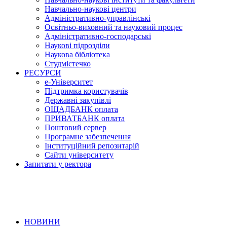
Навчально-наукові центри
Адміністративно-управлінські
Освітньо-виховний та науковий процес
Адміністративно-господарські
Наукові підрозділи
Наукова бібліотека
Студмістечко
РЕСУРСИ
е-Університет
Підтримка користувачів
Державні закупівлі
ОЩАДБАНК оплата
ПРИВАТБАНК оплата
Поштовий сервер
Програмне забезпечення
Інституційний репозитарій
Сайти університету
Запитати у ректора
НОВИНИ