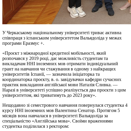
У Черкаському національному університеті триває активна
співпраця з іспанським університетом Вальядоліда у межах
програми Еразмус +.
«Проєкт з міжнародної кредитної мобільності, який
розпочався у 2019 році, дає можливість студентам та
викладачам ННІ іноземних мов отримати індивідуальний
грант на навчання чи стажування в одному з найкращих
університетів Іспанії, — зазначила ініціаторка та
координаторка проєкту, в. о. завідувачки кафедри сучасних
практик викладання англійської мови Наталія Сливка. —
Наразі в університеті успішно реалізується два проєкти з цим
університетом, які триватимуть до 2023 року».
Нещодавно зі семестрового навчання повернулася студентка 4
курсу ННІ іноземних мов Валентина Сенатор. Протягом 5
місяців вона навчалася в університеті Вальядоліда за
спеціальністю «Англійська мова». Своїми враженнями
студентка поділилася з ректором: