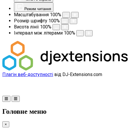
Режим читання
Масштабування
100
%
Розмір шрифту
100
%
Висота лінії
100
%
Інтервал між літерами
100
%
Плагін веб-доступності
від DJ-Extensions.com
Головне меню
×