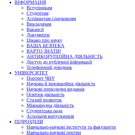
ІНФОРМАЦІЯ
Вступникам
Студентам
Аспірантам і науковцям
Викладачам
Вакансії
Документи
Цікаво про науку
ВАША БЕЗПЕКА
ВАРТО ЗНАТИ!
АНТИКОРУПЦІЙНА ДІЯЛЬНІСТЬ
Доступ до публічної інформації
Телефонний довідник
УНІВЕРСИТЕТ
Портрет ЧНУ
Наукова й інноваційна діяльність
Наукові періодичні видання
Освітня діяльність
Сталий розвиток
Міжнародна діяльність
Студентська рада
Асоціація випускників
ПІДРОЗДІЛИ
Навчально-наукові інститути та факультети
Навчально-наукові центри