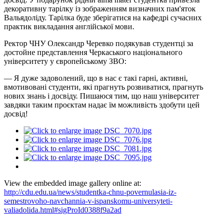
декоративну тарілку із зображенням визначних пам'яток
Вальядоліду. Тарілка буде зберігатися на кафедрі сучасних
практик викладання англійської мови.
Ректор ЧНУ Олександр Черевко подякував студентці за
достойне представлення Черкаського національного
університету у європейському ЗВО:
— Я дуже задоволений, що в нас є такі гарні, активні,
вмотивовані студенти, які прагнуть розвиватися, прагнуть
нових знань і досвіду. Пишаюся тим, що наш університет
завдяки таким проєктам надає їм можливість здобути цей
досвід!
View the embedded image gallery online at:
http://cdu.edu.ua/news/studentka-chnu-povernulasia-iz-
semestrovoho-navchannia-v-ispanskomu-universyteti-
valiadolida.html#sigProId0388f9a2ad