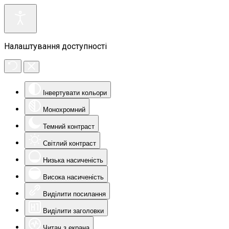
Налаштування доступності
Інвертувати кольори
Монохромний
Темний контраст
Світлий контраст
Низька насиченість
Висока насиченість
Виділити посилання
Виділити заголовки
Читач з екрана