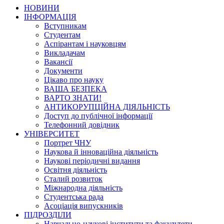
НОВИНИ
ІНФОРМАЦІЯ
Вступникам
Студентам
Аспірантам і науковцям
Викладачам
Вакансії
Документи
Цікаво про науку
ВАША БЕЗПЕКА
ВАРТО ЗНАТИ!
АНТИКОРУПЦІЙНА ДІЯЛЬНІСТЬ
Доступ до публічної інформації
Телефонний довідник
УНІВЕРСИТЕТ
Портрет ЧНУ
Наукова й інноваційна діяльність
Наукові періодичні видання
Освітня діяльність
Сталий розвиток
Міжнародна діяльність
Студентська рада
Асоціація випускників
ПІДРОЗДІЛИ
Навчально-наукові інститути та факультети