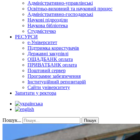
Адміністративно-управлінські
Освітньо-виховний та науковий процес
Адміністративно-господарські
Наукові підрозділи
Наукова бібліотека
Студмістечко
РЕСУРСИ
е-Університет
Підтримка користувачів
Державні закупівлі
ОЩАДБАНК оплата
ПРИВАТБАНК оплата
Поштовий сервер
Програмне забезпечення
Інституційний репозитарій
Сайти університету
Запитати у ректора
Пошук...
Пошук