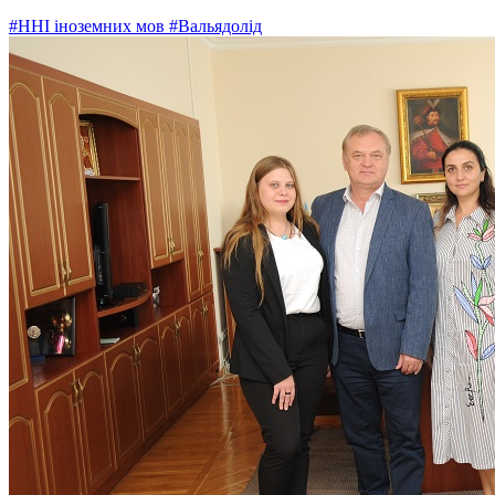
#ННІ іноземних мов
#Вальядолід