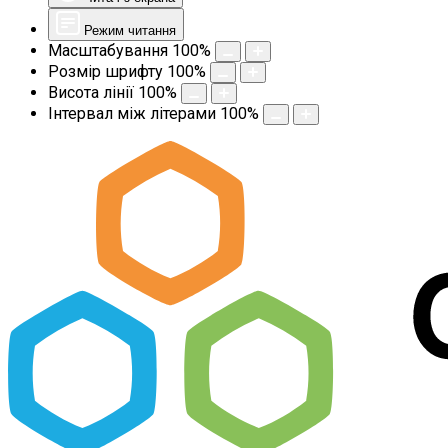
Режим читання
Масштабування
100
%
Розмір шрифту
100
%
Висота лінії
100
%
Інтервал між літерами
100
%