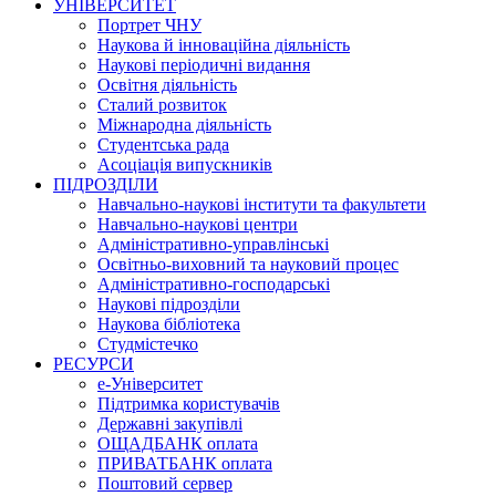
УНІВЕРСИТЕТ
Портрет ЧНУ
Наукова й інноваційна діяльність
Наукові періодичні видання
Освітня діяльність
Сталий розвиток
Міжнародна діяльність
Студентська рада
Асоціація випускників
ПІДРОЗДІЛИ
Навчально-наукові інститути та факультети
Навчально-наукові центри
Адміністративно-управлінські
Освітньо-виховний та науковий процес
Адміністративно-господарські
Наукові підрозділи
Наукова бібліотека
Студмістечко
РЕСУРСИ
е-Університет
Підтримка користувачів
Державні закупівлі
ОЩАДБАНК оплата
ПРИВАТБАНК оплата
Поштовий сервер