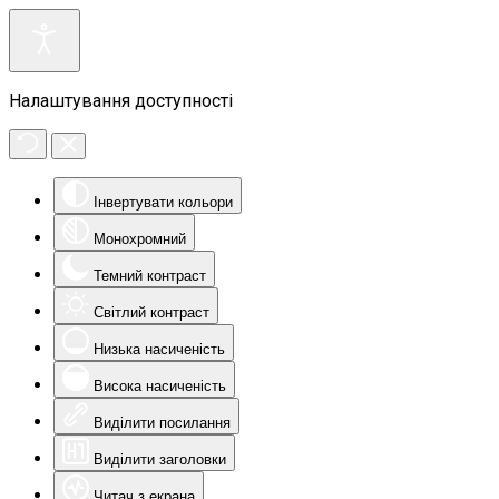
Налаштування доступності
Інвертувати кольори
Монохромний
Темний контраст
Світлий контраст
Низька насиченість
Висока насиченість
Виділити посилання
Виділити заголовки
Читач з екрана