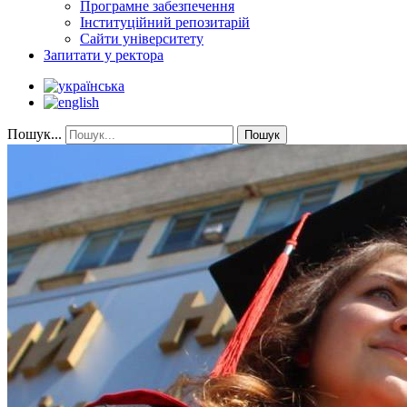
Програмне забезпечення
Інституційний репозитарій
Сайти університету
Запитати у ректора
Пошук...
Пошук