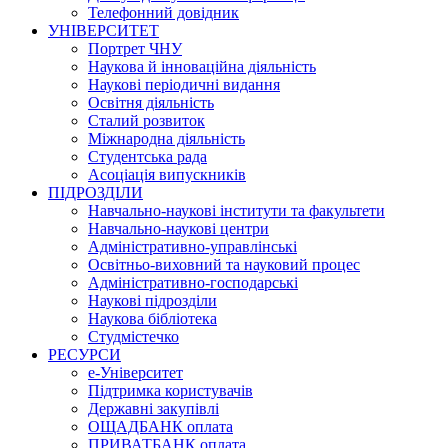
Телефонний довідник
УНІВЕРСИТЕТ
Портрет ЧНУ
Наукова й інноваційна діяльність
Наукові періодичні видання
Освітня діяльність
Сталий розвиток
Міжнародна діяльність
Студентська рада
Асоціація випускників
ПІДРОЗДІЛИ
Навчально-наукові інститути та факультети
Навчально-наукові центри
Адміністративно-управлінські
Освітньо-виховний та науковий процес
Адміністративно-господарські
Наукові підрозділи
Наукова бібліотека
Студмістечко
РЕСУРСИ
е-Університет
Підтримка користувачів
Державні закупівлі
ОЩАДБАНК оплата
ПРИВАТБАНК оплата