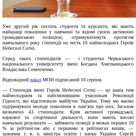
Уже другий рік поспіль студенти та курсанти, які мають
найкращі показники у навчанні та відомі своєю активною
громадянською позицією, отримуватимуть протягом
навчального року стипендії на честь 10 наймолодших Героїв
Небесної Сотні.
Серед таких стипендіатів — і студентка Черкаського
національного університету імені Богдана Хмельницького
Владислава Семенченко.
Відповідний
наказ
МОН підписаний 10 серпня.
— Стипендія імені Героїв Небесної Сотні — це шана тим
наймолодшим та найсміливішим учасникам Революції
Гідності, які відстоювали майбутнє України. Тому ми маємо
підтримувати молоде покоління в пам’ять про них. Загалом
визначено 43 стипендіати. Крім активної громадської,
наукової та спортивної діяльності, вони мають високі
навчальні результати — займають позиції в межах перших 10
% за рейтингом або є першими в рейтингах вишів, —
зазначив т. в. о. міністра освіти і науки України Сергій