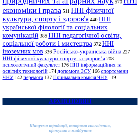
природничих та аграрних наук
ННІ
570
економіки і права
ННІ фізичної
511
культури, спорту і здоров'я
ННІ
440
української філології та соціальних
комунікацій
ННІ педагогічної освіти,
385
соціальної роботи і мистецтва
ННІ
372
іноземних мов
Російсько-українська війна
336
227
ННІ фізичної культури спорту та здоров’я
208
психологічний факультет
ННІ інформаційних та
176
освітніх технологій
допомога ЗСУ
спортсмени
174
166
ЧНУ
перемога
142
137
Приймальна комісія ЧНУ
119
АРХІВ НОВИН