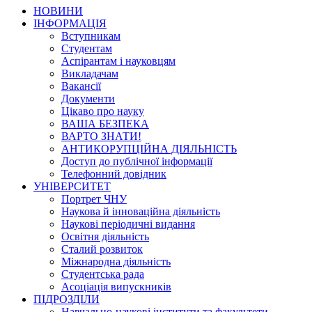
НОВИНИ
ІНФОРМАЦІЯ
Вступникам
Студентам
Аспірантам і науковцям
Викладачам
Вакансії
Документи
Цікаво про науку
ВАША БЕЗПЕКА
ВАРТО ЗНАТИ!
АНТИКОРУПЦІЙНА ДІЯЛЬНІСТЬ
Доступ до публічної інформації
Телефонний довідник
УНІВЕРСИТЕТ
Портрет ЧНУ
Наукова й інноваційна діяльність
Наукові періодичні видання
Освітня діяльність
Сталий розвиток
Міжнародна діяльність
Студентська рада
Асоціація випускників
ПІДРОЗДІЛИ
Навчально-наукові інститути та факультети