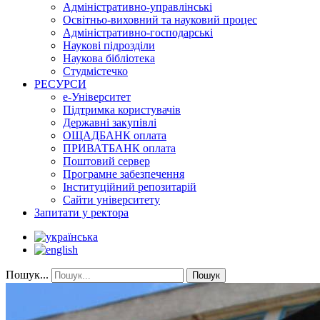
Адміністративно-управлінські
Освітньо-виховний та науковий процес
Адміністративно-господарські
Наукові підрозділи
Наукова бібліотека
Студмістечко
РЕСУРСИ
е-Університет
Підтримка користувачів
Державні закупівлі
ОЩАДБАНК оплата
ПРИВАТБАНК оплата
Поштовий сервер
Програмне забезпечення
Інституційний репозитарій
Сайти університету
Запитати у ректора
Пошук...
Пошук