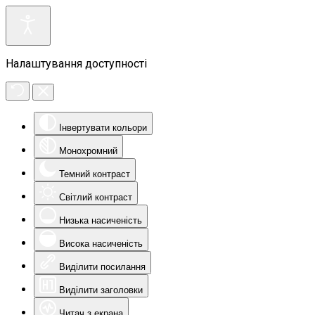
Налаштування доступності
Інвертувати кольори
Монохромний
Темний контраст
Світлий контраст
Низька насиченість
Висока насиченість
Виділити посилання
Виділити заголовки
Читач з екрана