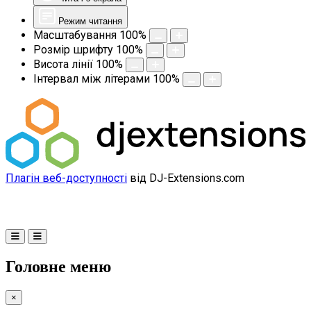
Режим читання
Масштабування
100
%
Розмір шрифту
100
%
Висота лінії
100
%
Інтервал між літерами
100
%
Плагін веб-доступності
від DJ-Extensions.com
Головне меню
×