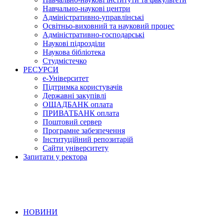
Навчально-наукові центри
Адміністративно-управлінські
Освітньо-виховний та науковий процес
Адміністративно-господарські
Наукові підрозділи
Наукова бібліотека
Студмістечко
РЕСУРСИ
е-Університет
Підтримка користувачів
Державні закупівлі
ОЩАДБАНК оплата
ПРИВАТБАНК оплата
Поштовий сервер
Програмне забезпечення
Інституційний репозитарій
Сайти університету
Запитати у ректора
НОВИНИ