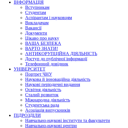
ІНФОРМАЦІЯ
Вступникам
Студентам
Аспірантам і науковцям
Викладачам
Вакансії
Документи
Цікаво про науку
ВАША БЕЗПЕКА
ВАРТО ЗНАТИ!
АНТИКОРУПЦІЙНА ДІЯЛЬНІСТЬ
Доступ до публічної інформації
Телефонний довідник
УНІВЕРСИТЕТ
Портрет ЧНУ
Наукова й інноваційна діяльність
Наукові періодичні видання
Освітня діяльність
Сталий розвиток
Міжнародна діяльність
Студентська рада
Асоціація випускників
ПІДРОЗДІЛИ
Навчально-наукові інститути та факультети
Навчально-наукові центри