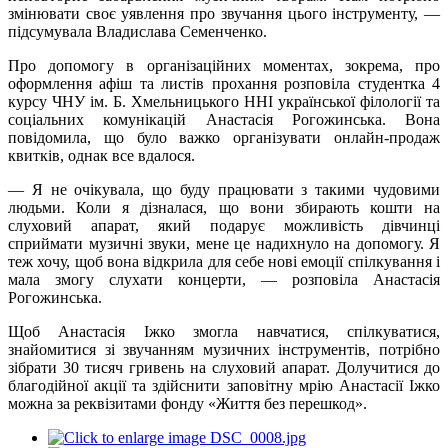
змінювати своє уявлення про звучання цього інструменту, —
підсумувала Владислава Семенченко.
Про допомогу в організаційних моментах, зокрема, про
оформлення афіш та листів прохання розповіла студентка 4
курсу ЧНУ ім. Б. Хмельницького ННІ української філології та
соціальних комунікацій Анастасія Рогожинська. Вона
повідомила, що було важко організувати онлайн-продаж
квитків, однак все вдалося.
— Я не очікувала, що буду працювати з такими чудовими
людьми. Коли я дізналася, що вони збирають кошти на
слуховий апарат, який подарує можливість дівчинці
сприймати музичні звуки, мене це надихнуло на допомогу. Я
теж хочу, щоб вона відкрила для себе нові емоції спілкування і
мала змогу слухати концерти, — розповіла Анастасія
Рогожинська.
Щоб Анастасія Іжко змогла навчатися, спілкуватися,
знайомитися зі звучанням музичних інструментів, потрібно
зібрати 30 тисяч гривень на слуховий апарат. Долучитися до
благодійної акції та здійснити заповітну мрію Анастасії Іжко
можна за реквізитами фонду «Життя без перешкод».