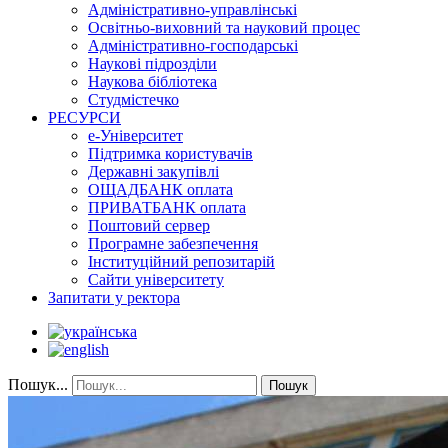
Адміністративно-управлінські
Освітньо-виховний та науковий процес
Адміністративно-господарські
Наукові підрозділи
Наукова бібліотека
Студмістечко
РЕСУРСИ
е-Університет
Підтримка користувачів
Державні закупівлі
ОЩАДБАНК оплата
ПРИВАТБАНК оплата
Поштовий сервер
Програмне забезпечення
Інституційний репозитарій
Сайти університету
Запитати у ректора
Пошук...
Пошук