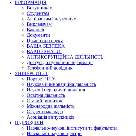
ІНФОРМАЦІЯ
Вступникам
Студентам
Аспірантам і науковцям
Викладачам
Вакансії
Документи
Цікаво про науку
ВАША БЕЗПЕКА
ВАРТО ЗНАТИ!
АНТИКОРУПЦІЙНА ДІЯЛЬНІСТЬ
Доступ до публічної інформації
Телефонний довідник
УНІВЕРСИТЕТ
Портрет ЧНУ
Наукова й інноваційна діяльність
Наукові періодичні видання
Освітня діяльність
Сталий розвиток
Міжнародна діяльність
Студентська рада
Асоціація випускників
ПІДРОЗДІЛИ
Навчально-наукові інститути та факультети
Навчально-наукові центри