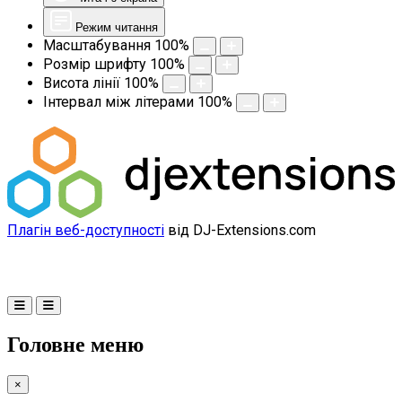
Режим читання
Масштабування
100
%
Розмір шрифту
100
%
Висота лінії
100
%
Інтервал між літерами
100
%
Плагін веб-доступності
від DJ-Extensions.com
Головне меню
×