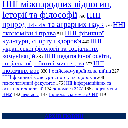
ННІ міжнародних відносин,
історії та філософії
ННІ
796
природничих та аграрних наук
ННІ
570
економіки і права
ННІ фізичної
511
культури, спорту і здоров'я
ННІ
440
української філології та соціальних
комунікацій
ННІ педагогічної освіти,
385
соціальної роботи і мистецтва
ННІ
372
іноземних мов
Російсько-українська війна
336
227
ННІ фізичної культури спорту та здоров’я
208
психологічний факультет
ННІ інформаційних та
176
освітніх технологій
допомога ЗСУ
спортсмени
174
166
ЧНУ
перемога
142
137
Приймальна комісія ЧНУ
119
АРХІВ НОВИН