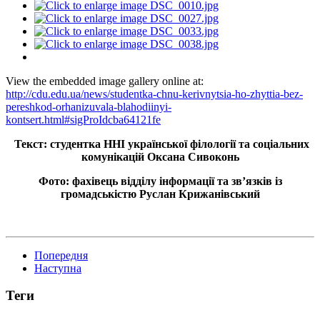
View the embedded image gallery online at:
http://cdu.edu.ua/news/studentka-chnu-kerivnytsia-ho-zhyttia-bez-
pereshkod-orhanizuvala-blahodiinyi-
kontsert.html#sigProIdcba64121fe
Текст: студентка ННІ української філології та соціальних
комунікацій Оксана Сивоконь
Фото: фахівець відділу інформації та зв’язків із
громадськістю Руслан Крижанівський
Попередня
Наступна
Теги