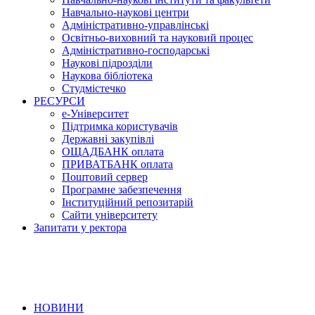
Навчально-наукові центри
Адміністративно-управлінські
Освітньо-виховний та науковий процес
Адміністративно-господарські
Наукові підрозділи
Наукова бібліотека
Студмістечко
РЕСУРСИ
е-Університет
Підтримка користувачів
Державні закупівлі
ОЩАДБАНК оплата
ПРИВАТБАНК оплата
Поштовий сервер
Програмне забезпечення
Інституційний репозитарій
Сайти університету
Запитати у ректора
НОВИНИ