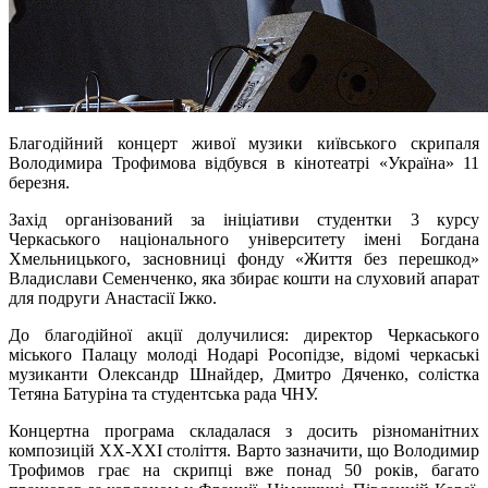
Благодійний концерт живої музики київського скрипаля
Володимира Трофимова відбувся в кінотеатрі «Україна» 11
березня.
Захід організований за ініціативи студентки 3 курсу
Черкаського національного університету імені Богдана
Хмельницького, засновниці фонду «Життя без перешкод»
Владислави Семенченко, яка збирає кошти на слуховий апарат
для подруги Анастасії Іжко.
До благодійної акції долучилися: директор Черкаського
міського Палацу молоді Нодарі Росопідзе, відомі черкаські
музиканти Олександр Шнайдер, Дмитро Дяченко, солістка
Тетяна Батуріна та студентська рада ЧНУ.
Концертна програма складалася з досить різноманітних
композицій XX-XXІ століття. Варто зазначити, що Володимир
Трофимов грає на скрипці вже понад 50 років, багато