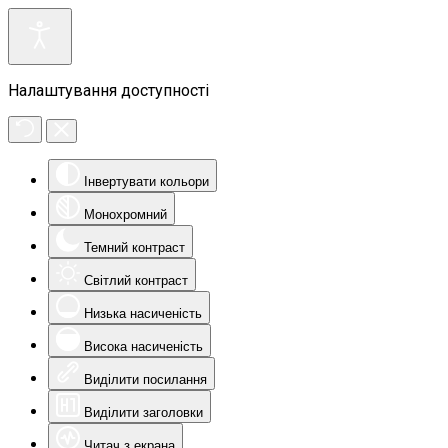
Налаштування доступності
Інвертувати кольори
Монохромний
Темний контраст
Світлий контраст
Низька насиченість
Висока насиченість
Виділити посилання
Виділити заголовки
Читач з екрана