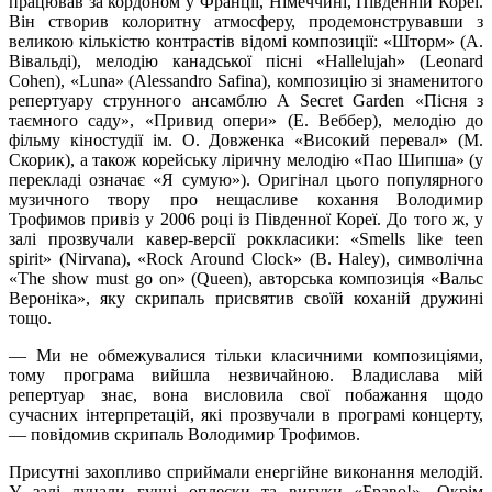
працював за кордоном у Франції, Німеччині, Південній Кореї.
Він створив колоритну атмосферу, продемонструвавши з
великою кількістю контрастів відомі композиції: «Шторм» (А.
Вівальді), мелодію канадської пісні «Hallelujah» (Leonard
Cohen), «Luna» (Alessandro Safina), композицію зі знаменитого
репертуару струнного ансамблю A Secret Garden «Пісня з
таємного саду», «Привид опери» (Е. Веббер), мелодію до
фільму кіностудії ім. О. Довженка «Високий перевал» (М.
Скорик), а також корейську ліричну мелодію «Пао Шипша» (у
перекладі означає «Я сумую»). Оригінал цього популярного
музичного твору про нещасливе кохання Володимир
Трофимов привіз у 2006 році із Південної Кореї. До того ж, у
залі прозвучали кавер-версії роккласики: «Smells like teen
spirit» (Nirvana), «Rock Around Clock» (B. Haley), символічна
«The show must go on» (Queen), авторська композиція «Вальс
Вероніка», яку скрипаль присвятив своїй коханій дружині
тощо.
— Ми не обмежувалися тільки класичними композиціями,
тому програма вийшла незвичайною. Владислава мій
репертуар знає, вона висловила свої побажання щодо
сучасних інтерпретацій, які прозвучали в програмі концерту,
— повідомив скрипаль Володимир Трофимов.
Присутні захопливо сприймали енергійне виконання мелодій.
У залі лунали гучні оплески та вигуки «Браво!». Окрім