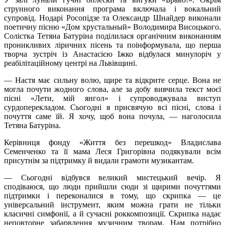
струнного виконання програма включала і вокальний
супровід. Нодарі Росопідзе та Олександр Шнайдер виконали
поетичну пісню «Дом хрустальный» Володимира Висоцького.
Солістка Тетяна Батуріна поділилася органічним виконанням
проникливих ліричних пісень та поінформувала, що перша
творча зустріч із Анастасією Іжко відбулася минулоріч у
реабілітаційному центрі на Львівщині.
— Настя має сильну волю, щире та відкрите серце. Вона не
могла почути жодного слова, але за добу вивчила текст моєї
пісні «Лети, мій янгол» і супроводжувала виступ
сурдоперекладом. Сьогодні я присвячую всі пісні, слова і
почуття саме їй. Я хочу, щоб вона почула, — наголосила
Тетяна Батуріна.
Керівниця фонду «Життя без перешкод» Владислава
Семенченко та її мама Леся Григорівна подякували всім
присутнім за підтримку й видали грамоти музикантам.
— Сьогодні відбувся великий мистецький вечір. Я
сподіваюся, що люди прийшли сюди зі щирими почуттями
підтримки і переконалися в тому, що скрипка — це
універсальний інструмент, яким можна грати не тільки
класичні симфонії, а й сучасні роккомпозиції. Скрипка надає
неповторне забарвлення музичним творам. Нам потрібно