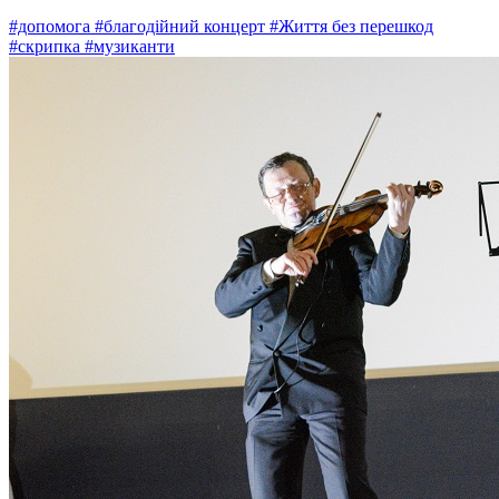
#допомога
#благодійний концерт
#Життя без перешкод
#скрипка
#музиканти