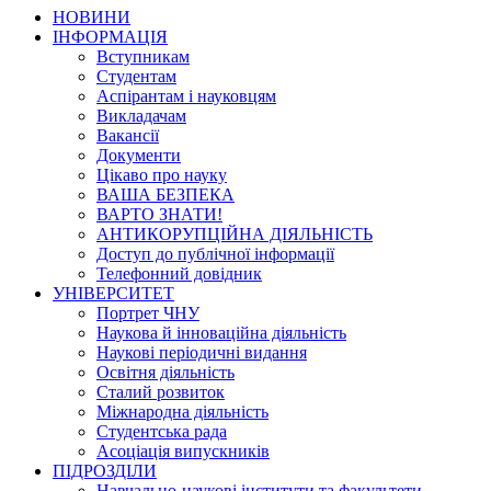
НОВИНИ
ІНФОРМАЦІЯ
Вступникам
Студентам
Аспірантам і науковцям
Викладачам
Вакансії
Документи
Цікаво про науку
ВАША БЕЗПЕКА
ВАРТО ЗНАТИ!
АНТИКОРУПЦІЙНА ДІЯЛЬНІСТЬ
Доступ до публічної інформації
Телефонний довідник
УНІВЕРСИТЕТ
Портрет ЧНУ
Наукова й інноваційна діяльність
Наукові періодичні видання
Освітня діяльність
Сталий розвиток
Міжнародна діяльність
Студентська рада
Асоціація випускників
ПІДРОЗДІЛИ
Навчально-наукові інститути та факультети