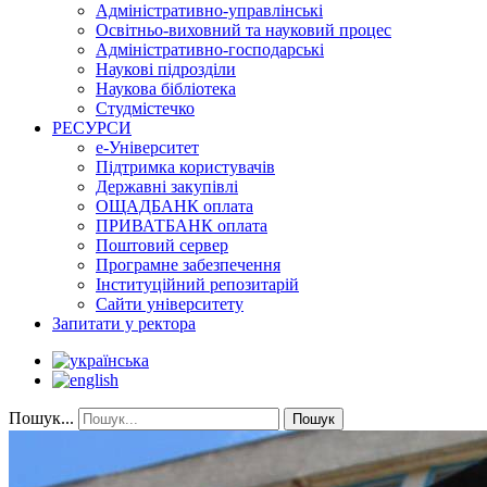
Адміністративно-управлінські
Освітньо-виховний та науковий процес
Адміністративно-господарські
Наукові підрозділи
Наукова бібліотека
Студмістечко
РЕСУРСИ
е-Університет
Підтримка користувачів
Державні закупівлі
ОЩАДБАНК оплата
ПРИВАТБАНК оплата
Поштовий сервер
Програмне забезпечення
Інституційний репозитарій
Сайти університету
Запитати у ректора
Пошук...
Пошук