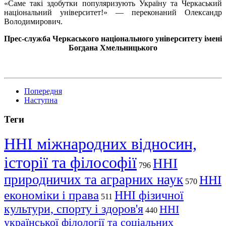
«Саме такі здобутки популяризують Україну та Черкаський
національний університет!» — переконаний Олександр
Володимирович.
Прес-служба Черкаського національного університету імені
Богдана Хмельницького
Попередня
Наступна
Теги
ННІ міжнародних відносин,
історії та філософії
ННІ
796
природничих та аграрних наук
ННІ
570
економіки і права
ННІ фізичної
511
культури, спорту і здоров'я
ННІ
440
української філології та соціальних