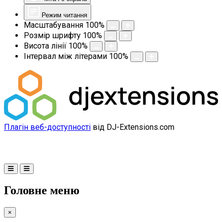
Режим читання
Масштабування
100
%
Розмір шрифту
100
%
Висота лінії
100
%
Інтервал між літерами
100
%
Плагін веб-доступності
від DJ-Extensions.com
Головне меню
×