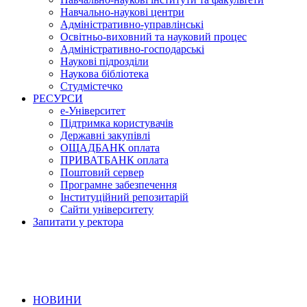
Навчально-наукові центри
Адміністративно-управлінські
Освітньо-виховний та науковий процес
Адміністративно-господарські
Наукові підрозділи
Наукова бібліотека
Студмістечко
РЕСУРСИ
е-Університет
Підтримка користувачів
Державні закупівлі
ОЩАДБАНК оплата
ПРИВАТБАНК оплата
Поштовий сервер
Програмне забезпечення
Інституційний репозитарій
Сайти університету
Запитати у ректора
НОВИНИ