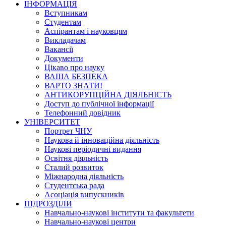
ІНФОРМАЦІЯ
Вступникам
Студентам
Аспірантам і науковцям
Викладачам
Вакансії
Документи
Цікаво про науку
ВАША БЕЗПЕКА
ВАРТО ЗНАТИ!
АНТИКОРУПЦІЙНА ДІЯЛЬНІСТЬ
Доступ до публічної інформації
Телефонний довідник
УНІВЕРСИТЕТ
Портрет ЧНУ
Наукова й інноваційна діяльність
Наукові періодичні видання
Освітня діяльність
Сталий розвиток
Міжнародна діяльність
Студентська рада
Асоціація випускників
ПІДРОЗДІЛИ
Навчально-наукові інститути та факультети
Навчально-наукові центри