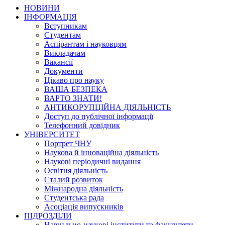
НОВИНИ
ІНФОРМАЦІЯ
Вступникам
Студентам
Аспірантам і науковцям
Викладачам
Вакансії
Документи
Цікаво про науку
ВАША БЕЗПЕКА
ВАРТО ЗНАТИ!
АНТИКОРУПЦІЙНА ДІЯЛЬНІСТЬ
Доступ до публічної інформації
Телефонний довідник
УНІВЕРСИТЕТ
Портрет ЧНУ
Наукова й інноваційна діяльність
Наукові періодичні видання
Освітня діяльність
Сталий розвиток
Міжнародна діяльність
Студентська рада
Асоціація випускників
ПІДРОЗДІЛИ
Навчально-наукові інститути та факультети