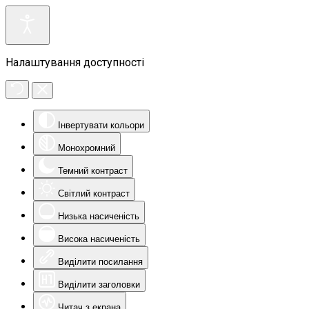
Налаштування доступності
Інвертувати кольори
Монохромний
Темний контраст
Світлий контраст
Низька насиченість
Висока насиченість
Виділити посилання
Виділити заголовки
Читач з екрана