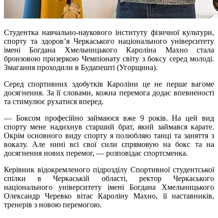
Студентка навчально-наукового інституту фізичної культури,
спорту та здоров’я Черкаського національного університету
імені Богдана Хмельницького Кароліна Махно стала
бронзовою призеркою Чемпіонату світу з боксу серед молоді.
Змагання проходили в Будапешті (Угорщина).
Серед спортивних здобутків Кароліни це не перше вагоме
досягнення. За її словами, кожна перемога додає впевненості
та стимулює рухатися вперед.
— Боксом професійно займаюся вже 9 років. На цей вид
спорту мене надихнув старший брат, який займався карате.
Окрім основного виду спорту я полюбляю танці та заняття з
вокалу. Але нині всі свої сили спрямовую на бокс та на
досягнення нових перемог, — розповідає спортсменка.
Керівник відокремленого підрозділу Спортивної студентської
спілки в Черкаській області, ректор Черкаського
національного університету імені Богдана Хмельницького
Олександр Черевко вітає Кароліну Махно, її наставників,
тренерів з новою перемогою.