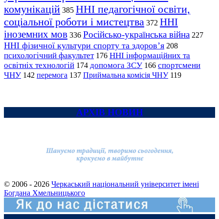
комунікацій
ННІ педагогічної освіти,
385
соціальної роботи і мистецтва
ННІ
372
іноземних мов
Російсько-українська війна
336
227
ННІ фізичної культури спорту та здоров’я
208
психологічний факультет
ННІ інформаційних та
176
освітніх технологій
допомога ЗСУ
спортсмени
174
166
ЧНУ
перемога
142
137
Приймальна комісія ЧНУ
119
АРХІВ НОВИН
© 2006 - 2026
Черкаський національний університет імені
Богдана Хмельницького