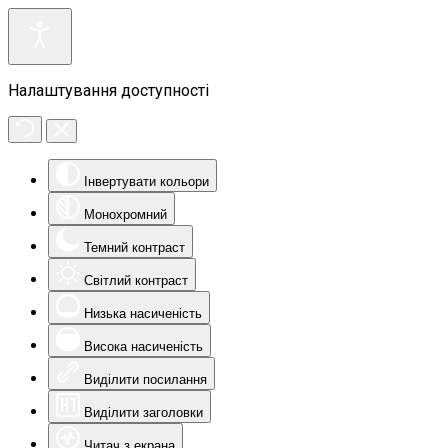
Налаштування доступності
Інвертувати кольори
Монохромний
Темний контраст
Світлий контраст
Низька насиченість
Висока насиченість
Виділити посилання
Виділити заголовки
Читач з екрана