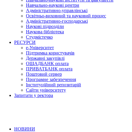
Навчально-наукові центри
Адміністративно-управлінські
Освітньо-виховний та науковий процес
Адміністративно-господарські
Наукові підрозділи
Наукова бібліотека
Студмістечко
РЕСУРСИ
е-Університет
Підтримка користувачів
Державні закупівлі
ОЩАДБАНК оплата
ПРИВАТБАНК оплата
Поштовий сервер
Програмне забезпечення
Інституційний репозитарій
Сайти університету
Запитати у ректора
НОВИНИ