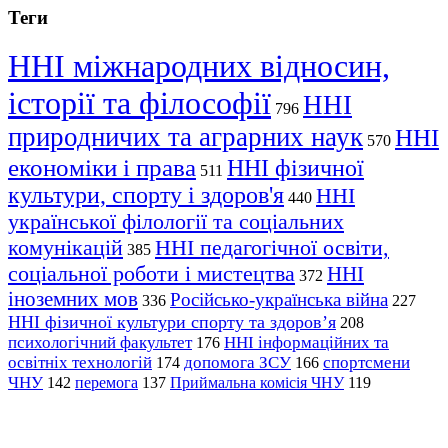
Теги
ННІ міжнародних відносин,
історії та філософії
ННІ
796
природничих та аграрних наук
ННІ
570
економіки і права
ННІ фізичної
511
культури, спорту і здоров'я
ННІ
440
української філології та соціальних
комунікацій
ННІ педагогічної освіти,
385
соціальної роботи і мистецтва
ННІ
372
іноземних мов
Російсько-українська війна
336
227
ННІ фізичної культури спорту та здоров’я
208
психологічний факультет
ННІ інформаційних та
176
освітніх технологій
допомога ЗСУ
спортсмени
174
166
ЧНУ
перемога
142
137
Приймальна комісія ЧНУ
119