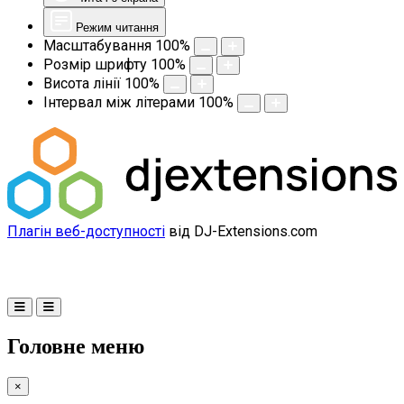
Режим читання
Масштабування
100
%
Розмір шрифту
100
%
Висота лінії
100
%
Інтервал між літерами
100
%
Плагін веб-доступності
від DJ-Extensions.com
Головне меню
×