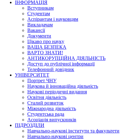
ІНФОРМАЦІЯ
Вступникам
Студентам
Аспірантам і науковцям
Викладачам
Вакансії
Документи
Цікаво про науку
ВАША БЕЗПЕКА
ВАРТО ЗНАТИ!
АНТИКОРУПЦІЙНА ДІЯЛЬНІСТЬ
Доступ до публічної інформації
Телефонний довідник
УНІВЕРСИТЕТ
Портрет ЧНУ
Наукова й інноваційна діяльність
Наукові періодичні видання
Освітня діяльність
Сталий розвиток
Міжнародна діяльність
Студентська рада
Асоціація випускників
ПІДРОЗДІЛИ
Навчально-наукові інститути та факультети
Навчально-наукові центри