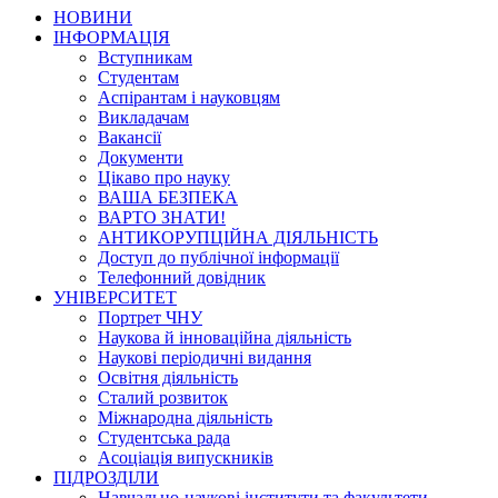
НОВИНИ
ІНФОРМАЦІЯ
Вступникам
Студентам
Аспірантам і науковцям
Викладачам
Вакансії
Документи
Цікаво про науку
ВАША БЕЗПЕКА
ВАРТО ЗНАТИ!
АНТИКОРУПЦІЙНА ДІЯЛЬНІСТЬ
Доступ до публічної інформації
Телефонний довідник
УНІВЕРСИТЕТ
Портрет ЧНУ
Наукова й інноваційна діяльність
Наукові періодичні видання
Освітня діяльність
Сталий розвиток
Міжнародна діяльність
Студентська рада
Асоціація випускників
ПІДРОЗДІЛИ
Навчально-наукові інститути та факультети