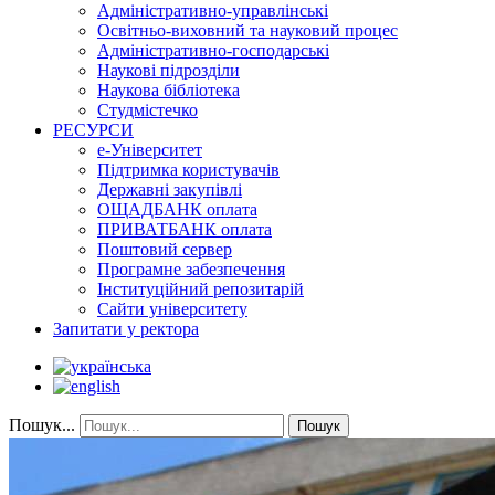
Адміністративно-управлінські
Освітньо-виховний та науковий процес
Адміністративно-господарські
Наукові підрозділи
Наукова бібліотека
Студмістечко
РЕСУРСИ
е-Університет
Підтримка користувачів
Державні закупівлі
ОЩАДБАНК оплата
ПРИВАТБАНК оплата
Поштовий сервер
Програмне забезпечення
Інституційний репозитарій
Сайти університету
Запитати у ректора
Пошук...
Пошук