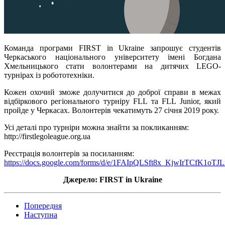
Команда програми FIRST in Ukraine запрошує студентів
Черкаського національного університету імені Богдана
Хмельницького стати волонтерами на дитячих LEGO-
турнірах із робототехніки.
Кожен охочий зможе долучитися до доброї справи в межах
відбіркового регіонального турніру FLL та FLL Junior, який
пройде у Черкасах. Волонтерів чекатимуть 27 січня 2019 року.
Усі деталі про турніри можна знайти за покликанням:
http://firstlegoleague.org.ua
Реєстрація волонтерів за посиланням:
https://docs.google.com/forms/d/e/1FAIpQLSft8x_KjwIrTCfK
Джерело: FIRST in Ukraine
Попередня
Наступна