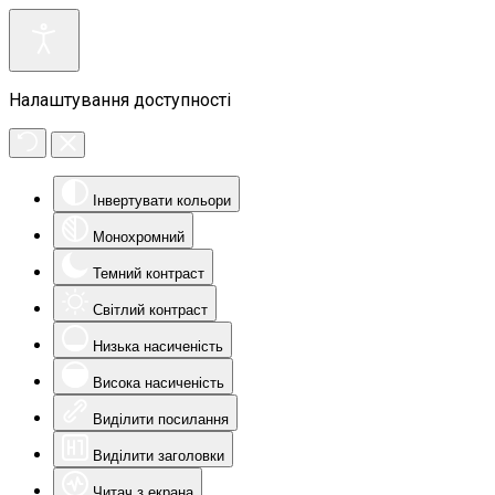
Налаштування доступності
Інвертувати кольори
Монохромний
Темний контраст
Світлий контраст
Низька насиченість
Висока насиченість
Виділити посилання
Виділити заголовки
Читач з екрана