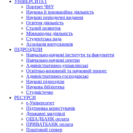
УНІВЕРСИТЕТ
Портрет ЧНУ
Наукова й інноваційна діяльність
Наукові періодичні видання
Освітня діяльність
Сталий розвиток
Міжнародна діяльність
Студентська рада
Асоціація випускників
ПІДРОЗДІЛИ
Навчально-наукові інститути та факультети
Навчально-наукові центри
Адміністративно-управлінські
Освітньо-виховний та науковий процес
Адміністративно-господарські
Наукові підрозділи
Наукова бібліотека
Студмістечко
РЕСУРСИ
е-Університет
Підтримка користувачів
Державні закупівлі
ОЩАДБАНК оплата
ПРИВАТБАНК оплата
Поштовий сервер