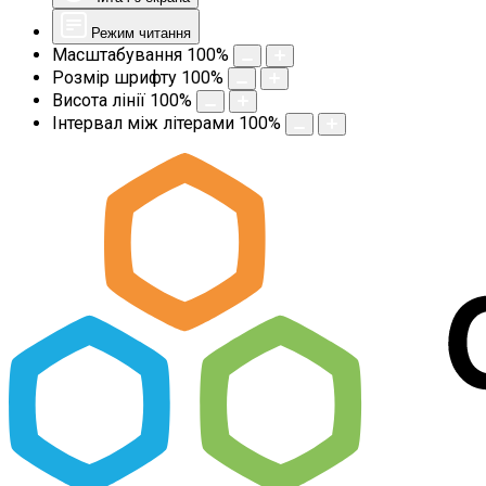
Режим читання
Масштабування
100
%
Розмір шрифту
100
%
Висота лінії
100
%
Інтервал між літерами
100
%