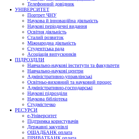
Телефонний довідник
УНІВЕРСИТЕТ
Портрет ЧНУ
Наукова й інноваційна діяльність
Наукові періодичні видання
Освітня діяльність
Сталий розвиток
Міжнародна діяльність
Студентська рада
Асоціація випускників
ПІДРОЗДІЛИ
Навчально-наукові інститути та факультети
Навчально-наукові центри
Адміністративно-управлінські
Освітньо-виховний та науковий процес
Адміністративно-господарські
Наукові підрозділи
Наукова бібліотека
Студмістечко
РЕСУРСИ
е-Університет
Підтримка користувачів
Державні закупівлі
ОЩАДБАНК оплата
ПРИВАТБАНК оплата