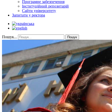
Програмне забезпечення
Інституційний репозитарій
Сайти університету
Запитати у ректора
Пошук...
Пошук