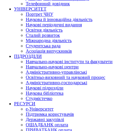
Телефонний довідник
УНІВЕРСИТЕТ
Портрет ЧНУ
Наукова й інноваційна діяльність
Наукові періодичні видання
Освітня діяльність
Сталий розвиток
Міжнародна діяльність
Студентська рада
Асоціація випускників
ПІДРОЗДІЛИ
Навчально-наукові інститути та факультети
Навчально-наукові центри
Адміністративно-управлінські
Освітньо-виховний та науковий процес
Адміністративно-господарські
Наукові підрозділи
Наукова бібліотека
Студмістечко
РЕСУРСИ
е-Університет
Підтримка користувачів
Державні закупівлі
ОЩАДБАНК оплата
ПРИВАТБАНК оплата