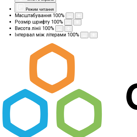
Режим читання
Масштабування
100
%
Розмір шрифту
100
%
Висота лінії
100
%
Інтервал між літерами
100
%