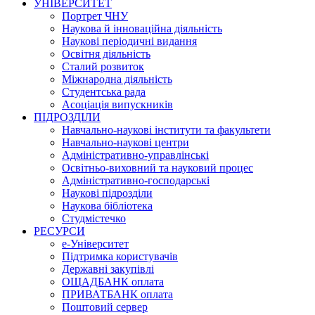
УНІВЕРСИТЕТ
Портрет ЧНУ
Наукова й інноваційна діяльність
Наукові періодичні видання
Освітня діяльність
Сталий розвиток
Міжнародна діяльність
Студентська рада
Асоціація випускників
ПІДРОЗДІЛИ
Навчально-наукові інститути та факультети
Навчально-наукові центри
Адміністративно-управлінські
Освітньо-виховний та науковий процес
Адміністративно-господарські
Наукові підрозділи
Наукова бібліотека
Студмістечко
РЕСУРСИ
е-Університет
Підтримка користувачів
Державні закупівлі
ОЩАДБАНК оплата
ПРИВАТБАНК оплата
Поштовий сервер