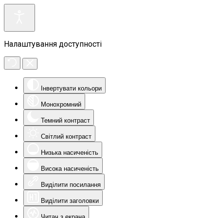
Налаштування доступності
Інвертувати кольори
Монохромний
Темний контраст
Світлий контраст
Низька насиченість
Висока насиченість
Виділити посилання
Виділити заголовки
Читач з екрана