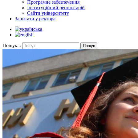
Програмне забезпечення
Інституційний репозитарій
Сайти університету
Запитати у ректора
Пошук...
Пошук