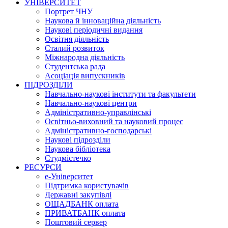
УНІВЕРСИТЕТ
Портрет ЧНУ
Наукова й інноваційна діяльність
Наукові періодичні видання
Освітня діяльність
Сталий розвиток
Міжнародна діяльність
Студентська рада
Асоціація випускників
ПІДРОЗДІЛИ
Навчально-наукові інститути та факультети
Навчально-наукові центри
Адміністративно-управлінські
Освітньо-виховний та науковий процес
Адміністративно-господарські
Наукові підрозділи
Наукова бібліотека
Студмістечко
РЕСУРСИ
е-Університет
Підтримка користувачів
Державні закупівлі
ОЩАДБАНК оплата
ПРИВАТБАНК оплата
Поштовий сервер