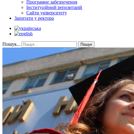
Програмне забезпечення
Інституційний репозитарій
Сайти університету
Запитати у ректора
Пошук...
Пошук