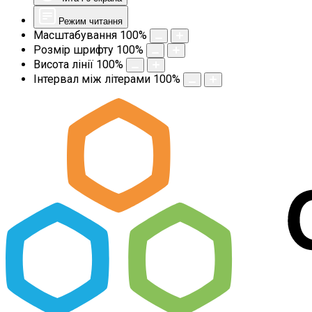
Режим читання
Масштабування
100
%
Розмір шрифту
100
%
Висота лінії
100
%
Інтервал між літерами
100
%