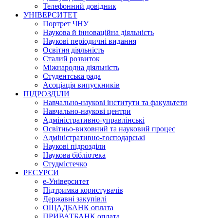
Телефонний довідник
УНІВЕРСИТЕТ
Портрет ЧНУ
Наукова й інноваційна діяльність
Наукові періодичні видання
Освітня діяльність
Сталий розвиток
Міжнародна діяльність
Студентська рада
Асоціація випускників
ПІДРОЗДІЛИ
Навчально-наукові інститути та факультети
Навчально-наукові центри
Адміністративно-управлінські
Освітньо-виховний та науковий процес
Адміністративно-господарські
Наукові підрозділи
Наукова бібліотека
Студмістечко
РЕСУРСИ
е-Університет
Підтримка користувачів
Державні закупівлі
ОЩАДБАНК оплата
ПРИВАТБАНК оплата