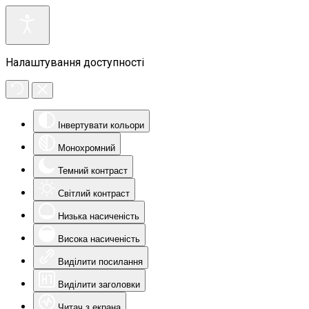
Налаштування доступності
Інвертувати кольори
Монохромний
Темний контраст
Світлий контраст
Низька насиченість
Висока насиченість
Виділити посилання
Виділити заголовки
Читач з екрана