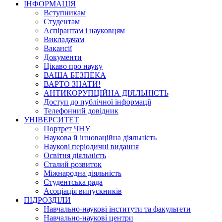
ІНФОРМАЦІЯ
Вступникам
Студентам
Аспірантам і науковцям
Викладачам
Вакансії
Документи
Цікаво про науку
ВАША БЕЗПЕКА
ВАРТО ЗНАТИ!
АНТИКОРУПЦІЙНА ДІЯЛЬНІСТЬ
Доступ до публічної інформації
Телефонний довідник
УНІВЕРСИТЕТ
Портрет ЧНУ
Наукова й інноваційна діяльність
Наукові періодичні видання
Освітня діяльність
Сталий розвиток
Міжнародна діяльність
Студентська рада
Асоціація випускників
ПІДРОЗДІЛИ
Навчально-наукові інститути та факультети
Навчально-наукові центри