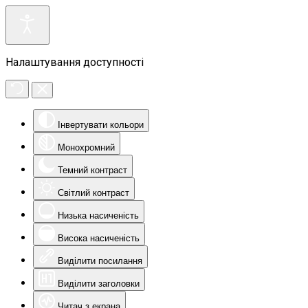
Налаштування доступності
Інвертувати кольори
Монохромний
Темний контраст
Світлий контраст
Низька насиченість
Висока насиченість
Виділити посилання
Виділити заголовки
Читач з екрана