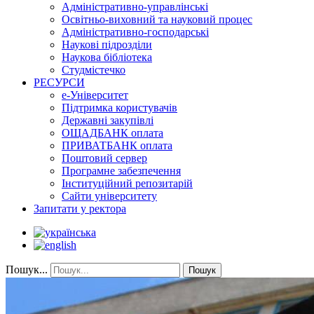
Адміністративно-управлінські
Освітньо-виховний та науковий процес
Адміністративно-господарські
Наукові підрозділи
Наукова бібліотека
Студмістечко
РЕСУРСИ
е-Університет
Підтримка користувачів
Державні закупівлі
ОЩАДБАНК оплата
ПРИВАТБАНК оплата
Поштовий сервер
Програмне забезпечення
Інституційний репозитарій
Сайти університету
Запитати у ректора
Пошук...
Пошук