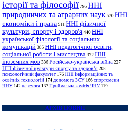
історії та філософії
ННІ
796
природничих та аграрних наук
ННІ
570
економіки і права
ННІ фізичної
511
культури, спорту і здоров'я
ННІ
440
української філології та соціальних
комунікацій
ННІ педагогічної освіти,
385
соціальної роботи і мистецтва
ННІ
372
іноземних мов
Російсько-українська війна
336
227
ННІ фізичної культури спорту та здоров’я
208
психологічний факультет
ННІ інформаційних та
176
освітніх технологій
допомога ЗСУ
спортсмени
174
166
ЧНУ
перемога
142
137
Приймальна комісія ЧНУ
119
АРХІВ НОВИН