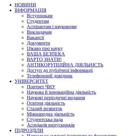
НОВИНИ
ІНФОРМАЦІЯ
Вступникам
Студентам
Аспірантам і науковцям
Викладачам
Вакансії
Документи
Цікаво про науку
ВАША БЕЗПЕКА
ВАРТО ЗНАТИ!
АНТИКОРУПЦІЙНА ДІЯЛЬНІСТЬ
Доступ до публічної інформації
Телефонний довідник
УНІВЕРСИТЕТ
Портрет ЧНУ
Наукова й інноваційна діяльність
Наукові періодичні видання
Освітня діяльність
Сталий розвиток
Міжнародна діяльність
Студентська рада
Асоціація випускників
ПІДРОЗДІЛИ
Навчально-наукові інститути та факультети