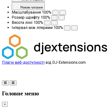
Режим читання
Масштабування
100
%
Розмір шрифту
100
%
Висота лінії
100
%
Інтервал між літерами
100
%
Плагін веб-доступності
від DJ-Extensions.com
Головне меню
×