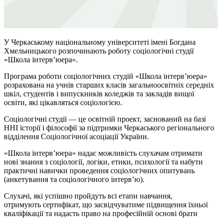
У Черкаському національному університеті імені Богдана
Хмельницького розпочинають роботу соціологічні студії
«Школа інтерв’юера».
Програма роботи соціологічних студій «Школа інтерв’юера»
розрахована на учнів старших класів загальноосвітніх середніх
шкіл, студентів і випускників коледжів та закладів вищої
освіти, які цікавляться соціологією.
Соціологічні студії — це освітній проект, заснований на базі
ННІ історії і філософії за підтримки Черкаського регіонального
відділення Соціологічної асоціації України.
«Школа інтерв’юера» надає можливість слухачам отримати
нові знання з соціології, логіки, етики, психології та набути
практичні навички проведення соціологічних опитувань
(анкетування та соціологічного інтерв’ю).
Слухачі, які успішно пройдуть всі етапи навчання,
отримують сертифікат, що засвідчуватиме підвищення їхньої
кваліфікації та надасть право на професійній основі брати