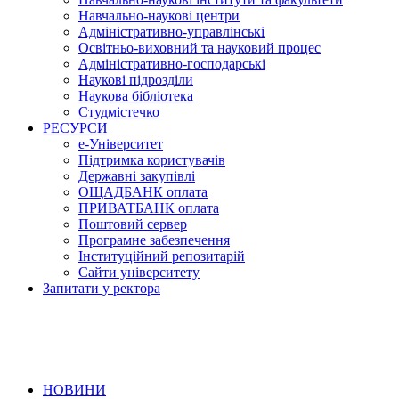
Навчально-наукові центри
Адміністративно-управлінські
Освітньо-виховний та науковий процес
Адміністративно-господарські
Наукові підрозділи
Наукова бібліотека
Студмістечко
РЕСУРСИ
е-Університет
Підтримка користувачів
Державні закупівлі
ОЩАДБАНК оплата
ПРИВАТБАНК оплата
Поштовий сервер
Програмне забезпечення
Інституційний репозитарій
Сайти університету
Запитати у ректора
НОВИНИ