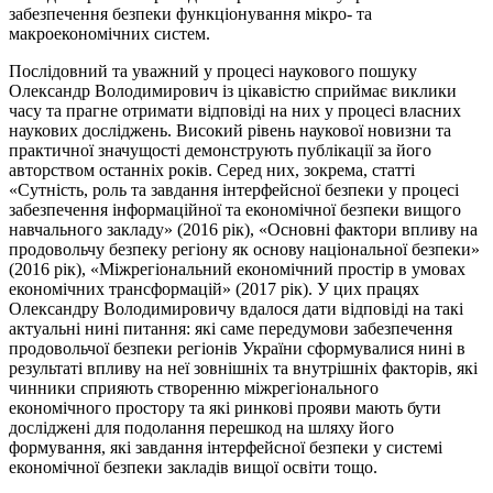
забезпечення безпеки функціонування мікро- та
макроекономічних систем.
Послідовний та уважний у процесі наукового пошуку
Олександр Володимирович із цікавістю сприймає виклики
часу та прагне отримати відповіді на них у процесі власних
наукових досліджень. Високий рівень наукової новизни та
практичної значущості демонструють публікації за його
авторством останніх років. Серед них, зокрема, статті
«Сутність, роль та завдання інтерфейсної безпеки у процесі
забезпечення інформаційної та економічної безпеки вищого
навчального закладу» (2016 рік), «Основні фактори впливу на
продовольчу безпеку регіону як основу національної безпеки»
(2016 рік), «Міжрегіональний економічний простір в умовах
економічних трансформацій» (2017 рік). У цих працях
Олександру Володимировичу вдалося дати відповіді на такі
актуальні нині питання: які саме передумови забезпечення
продовольчої безпеки регіонів України сформувалися нині в
результаті впливу на неї зовнішніх та внутрішніх факторів, які
чинники сприяють створенню міжрегіонального
економічного простору та які ринкові прояви мають бути
досліджені для подолання перешкод на шляху його
формування, які завдання інтерфейсної безпеки у системі
економічної безпеки закладів вищої освіти тощо.