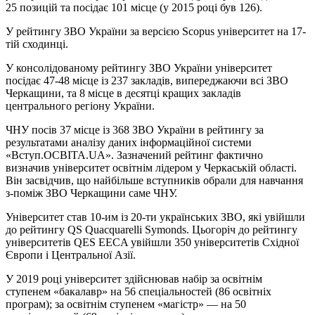
25 позицій та посідає 101 місце (у 2015 році був 126).
У рейтингу ЗВО України за версією Scopus університет на 17-
тій сходинці.
У консолідованому рейтингу ЗВО України університет
посідає 47-48 місце із 237 закладів, випереджаючи всі ЗВО
Черкащини, та 8 місце в десятці кращих закладів
центрального регіону України.
ЧНУ посів 37 місце із 368 ЗВО України в рейтингу за
результатами аналізу даних інформаційної системи
«Вступ.ОСВІТА.UA». Зазначений рейтинг фактично
визначив університет освітнім лідером у Черкаській області.
Він засвідчив, що найбільше вступників обрали для навчання
з-поміж ЗВО Черкащини саме ЧНУ.
Університет став 10-им із 20-ти українських ЗВО, які увійшли
до рейтингу QS Quacquarelli Symonds. Цьогоріч до рейтингу
університетів QES EECA увійшли 350 університетів Східної
Європи і Центральної Азії.
У 2019 році університет здійснював набір за освітнім
ступенем «бакалавр» на 56 спеціальностей (86 освітніх
програм); за освітнім ступенем «магістр» — на 50