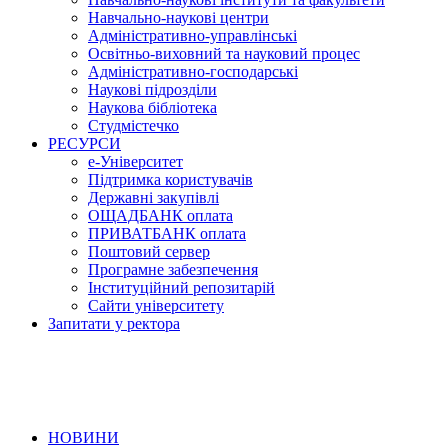
Навчально-наукові центри
Адміністративно-управлінські
Освітньо-виховний та науковий процес
Адміністративно-господарські
Наукові підрозділи
Наукова бібліотека
Студмістечко
РЕСУРСИ
е-Університет
Підтримка користувачів
Державні закупівлі
ОЩАДБАНК оплата
ПРИВАТБАНК оплата
Поштовий сервер
Програмне забезпечення
Інституційний репозитарій
Сайти університету
Запитати у ректора
НОВИНИ