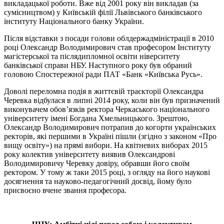
викладацької роботи. Вже від 2001 року він викладав (за
сумісництвом) у Київській філії Львівського банківського
інституту Національного банку України.
Після відставки з посади голови облдержадміністрації в 2010
році Олександр Володимирович став професором Інституту
магістерської та післядипломної освіти ніверситету
банківської справи НБУ. Наступного року був обраний
головою Спостережної ради ПАТ «Банк «Київська Русь».
Доволі переломна подія в життєвій траєкторії Олександра
Черевка відбулася в липні 2014 року, коли він був призначений
виконувачем обов’язків ректора Черкаського національного
університету імені Богдана Хмельницького. Зрештою,
Олександр Володимирович потрапив до когорти українських
ректорів, які першими в Україні пішли (згідно з законом «Про
вищу освіту») на прямі вибори. На квітневих виборах 2015
року колектив університету виявив Олександрові
Володимировичу Черевку довіру, обравши його своїм
ректором. У тому ж таки 2015 році, з огляду на його наукові
досягнення та науково-педагогічний досвід, йому було
присвоєно вчене звання професора.