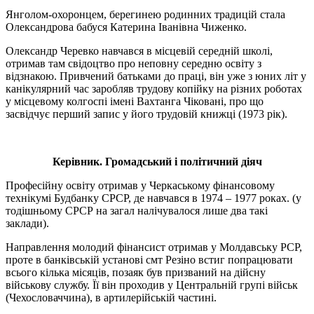
Янголом-охоронцем, берегинею родинних традицій стала
Олександрова бабуся Катерина Іванівна Чиженко.
Олександр Черевко навчався в місцевій середній школі,
отримав там свідоцтво про неповну середню освіту з
відзнакою. Привчений батьками до праці, він уже з юних літ у
канікулярний час заробляв трудову копійку на різних роботах
у місцевому колгоспі імені Вахтанга Чіковані, про що
засвідчує перший запис у його трудовій книжці (1973 рік).
Керівник. Громадський і політичний діяч
Професійну освіту отримав у Черкаському фінансовому
технікумі Будбанку СРСР, де навчався в 1974 – 1977 роках. (у
тодішньому СРСР на загал налічувалося лише два такі
заклади).
Направлення молодий фінансист отримав у Молдавську РСР,
проте в банківській установі смт Резіно встиг попрацювати
всього кілька місяців, позаяк був призваний на дійсну
військову службу. Її він проходив у Центральній групі військ
(Чехословаччина), в артилерійській частині.