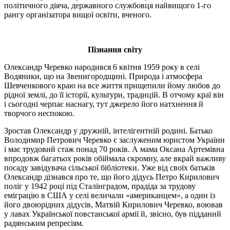
політичного діяча, державного службовця найвищого 1-го
рангу організатора вищої освіти, вченого.
Пізнання світу
Олександр Черевко народився 6 квітня 1959 року в селі
Водяники, що на Звенигородщині. Природа і атмосфера
Шевченкового краю на все життя прищепили йому любов до
рідної землі, до її історії, культури, традицій. В отчому краї він
і сьогодні черпає наснагу, тут джерело його натхнення й
творчого неспокою.
Зростав Олександр у дружній, інтелігентній родині. Батько
Володимир Петрович Черевко є заслуженим юристом України
і має трудовий стаж понад 70 років. А мама Оксана Артемівна
впродовж багатьох років обіймала скромну, але вкрай важливу
посаду завідувача сільської бібліотеки. Уже від своїх батьків
Олександр дізнався про те, що його дідусь Петро Кирилович
поліг у 1942 році під Сталінградом, прадіда за трудову
еміграцію в США у селі величали «американцем», а один із
його двоюрідних дідусів, Матвій Кирилович Черевко, воював
у лавах Української повстанської армії й, звісно, був підданий
радянським репресіям.