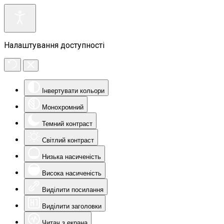
Налаштування доступності
Інвертувати кольори
Монохромний
Темний контраст
Світлий контраст
Низька насиченість
Висока насиченість
Виділити посилання
Виділити заголовки
Читач з екрана