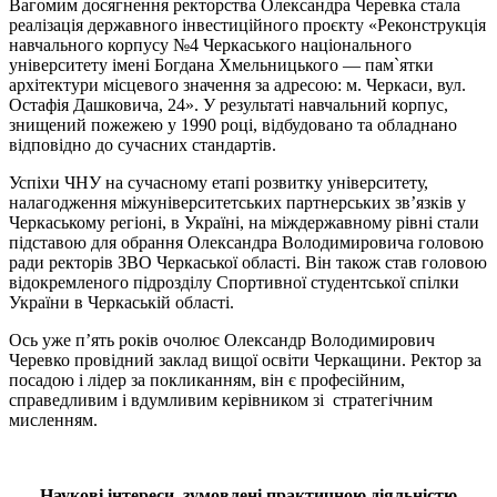
Вагомим досягнення ректорства Олександра Черевка стала
реалізація державного інвестиційного проєкту «Реконструкція
навчального корпусу №4 Черкаського національного
університету імені Богдана Хмельницького — пам`ятки
архітектури місцевого значення за адресою: м. Черкаси, вул.
Остафія Дашковича, 24». У результаті навчальний корпус,
знищений пожежею у 1990 році, відбудовано та обладнано
відповідно до сучасних стандартів.
Успіхи ЧНУ на сучасному етапі розвитку університету,
налагодження міжуніверситетських партнерських зв’язків у
Черкаському регіоні, в Україні, на міждержавному рівні стали
підставою для обрання Олександра Володимировича головою
ради ректорів ЗВО Черкаської області. Він також став головою
відокремленого підрозділу Спортивної студентської спілки
України в Черкаській області.
Ось уже п’ять років очолює Олександр Володимирович
Черевко провідний заклад вищої освіти Черкащини. Ректор за
посадою і лідер за покликанням, він є професійним,
справедливим і вдумливим керівником зі стратегічним
мисленням.
Наукові інтереси, зумовлені практичною діяльністю