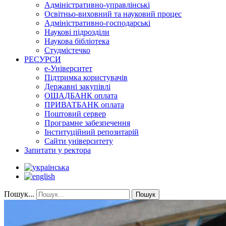
Адміністративно-управлінські
Освітньо-виховний та науковий процес
Адміністративно-господарські
Наукові підрозділи
Наукова бібліотека
Студмістечко
РЕСУРСИ
е-Університет
Підтримка користувачів
Державні закупівлі
ОЩАДБАНК оплата
ПРИВАТБАНК оплата
Поштовий сервер
Програмне забезпечення
Інституційний репозитарій
Сайти університету
Запитати у ректора
Пошук...
Пошук