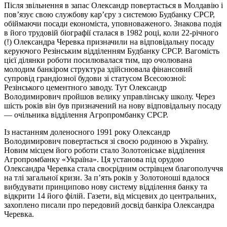
Після звільнення в запас Олександр повертається в Молдавію і
пов’язує свою службову кар’єру з системою Будбанку СРСР,
обіймаючи посади економіста, уповноваженого. Знакова подія
в його трудовій біографії сталася в 1982 році, коли 22-річного
(!) Олександра Черевка призначили на відповідальну посаду
керуючого Резінським відділенням Будбанку СРСР. Вагомість
цієї ділянки роботи посилювалася тим, що очолювана
молодим банкіром структура здійснювала фінансовий
супровід грандіозної будови зі статусом Всесоюзної:
Резінського цементного заводу. Тут Олександр
Володимирович пройшов велику управлінську школу. Через
шість років він був призначений на нову відповідальну посаду
— очільника відділення Агропромбанку СРСР.
Із настанням доленосного 1991 року Олександр
Володимирович повертається зі своєю родиною в Україну.
Новим місцем його роботи стало Золотоніське відділення
Агропромбанку «Україна». Ця установа під орудою
Олександра Черевка стала своєрідним острівцем благополуччя
на тлі загальної кризи. За п’ять років у Золотоноші вдалося
вибудувати принципово нову систему відділення банку та
відкрити 14 його філій. Газети, від місцевих до центральних,
захоплено писали про передовий досвід банкіра Олександра
Черевка.