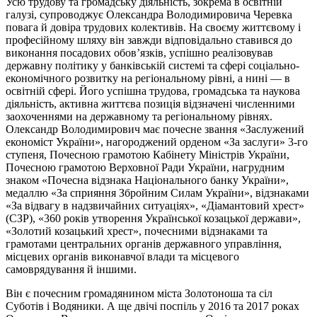
Усю трудову та громадську діяльність, зокрема в освітній
галузі, супроводжує Олександра Володимировича Черевка
повага й довіра трудових колективів. На своєму життєвому і
професійному шляху він завжди відповідально ставився до
виконання посадових обов’язків, успішно реалізовував
державну політику у банківській системі та сфері соціально-
економічного розвитку на регіональному рівні, а нині — в
освітній сфері. Його успішна трудова, громадська та наукова
діяльність, активна життєва позиція відзначені численними
заохоченнями на державному та регіональному рівнях.
Олександр Володимирович має почесне звання «Заслужений
економіст України», нагороджений орденом «За заслуги» 3-го
ступеня, Почесною грамотою Кабінету Міністрів України,
Почесною грамотою Верховної Ради України, нагрудним
знаком «Почесна відзнака Національного банку України»,
медаллю «За сприяння Збройним Силам України», відзнаками
«За відвагу в надзвичайних ситуаціях», «Діамантовий хрест»
(СЗР), «360 років утворення Української козацької держави»,
«Золотий козацький хрест», почесними відзнаками та
грамотами центральних органів державного управління,
місцевих органів виконавчої влади та місцевого
самоврядування й іншими.
Він є почесним громадянином міста Золотоноша та сіл
Суботів і Водяники. А ще двічі поспіль у 2016 та 2017 роках