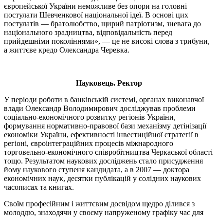
європейської України неможливе без опори на головні
постулати Шевченкової національної ідеї. В основі цих
постулатів — братолюбство, щирий патріотизм, зневага до
національного зрадництва, відповідальність перед
прийдешніми поколіннями», — це не високі слова з трибуни,
а життєве кредо Олександра Черевка.
Науковець. Ректор
У періоди роботи в банківській системі, органах виконавчої
влади Олександр Володимирович досліджував проблеми
соціально-економічного розвитку регіонів України,
формування нормативно-правової бази механізму детінізації
економіки України, ефективності інвестиційної стратегії в
регіоні, євроінтеграційних процесів міжнародного
торговельно-економічного співробітництва Черкаської області
тощо. Результатом наукових досліджень стало присудження
йому наукового ступеня кандидата, а в 2007 — доктора
економічних наук, десятки публікацій у солідних наукових
часописах та книгах.
Своїм професійним і життєвим досвідом щедро ділився з
молоддю, знаходячи у своєму напруженому графіку час для