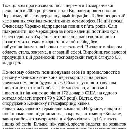
Тож цілком прогнозовано після перемоги Помаранчевої
революції в 2005 році Олександр Володимирович очолив
Черкаську обласну державну адміністрацію. То був непростий
час значних суспільно-політичних метаморфоз. На цій посаді
Олександр Черевко відпрацював повних п’ять років. Слід
підкреслити, що Черкащина за його каденції постійно була
серед перших в Україні з питань соціально-економічного
розвитку, а за темпами зростання той період був
найуспішнішим за всі роки незалежності. Визнаним лідером
область стала, зокрема, в аграрній сфері. Виробництво валової
продукції в цій доленосній господарській галузі сягнуло 6,8
млдр грн.
По-новому область позиціонувала себе і в промисловості: з
регіону «великої хімії» вона перетворилася на регіон
«великого машинобудування». Область успішно залучала
інвестиції: на загал їх обсяг зріс удесятеро, а іноземні
інвестиції піднялися до рівня 172 доларів США на одного
жителя області (проти 79 у 2005 році). Відтак, було
споруджено Канівську птахофабрику, кілька
відвантажувальних терміналів компанії «Нібулон», відкрито
нові промислові підприємства, зокрема, автозавод «Богдан»,
завод глибокого заморожування фруктів та ягід і багатьох
інших об’єктів. Більше, ніж удвічі, зросли видатки на розвиток