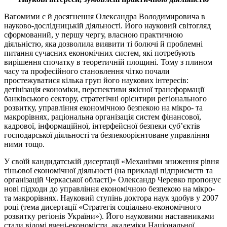
Вагомими є й досягнення Олександра Володимировича в
науково-дослідницькій діяльності. Його науковий світогляд
сформований, у першу чергу, власною практичною
діяльністю, яка дозволила виявити ті болючі й проблемні
питання сучасних економічних систем, які потребують
вирішення спочатку в теоретичній площині. Тому з плином
часу та професійного становлення чітко почали
простежуватися кілька груп його наукових інтересів:
детінізація економіки, перспективи якісної трансформації
банківського сектору, стратегічні орієнтири регіонального
розвитку, управління економічною безпекою на мікро- та
макрорівнях, раціональна організація систем фінансової,
кадрової, інформаційної, інтерфейсної безпеки суб’єктів
господарської діяльності та безпекоорієнтоване управління
ними тощо.
У своїй кандидатській дисертації «Механізми зниження рівня
тіньової економічної діяльності (на прикладі підприємств та
організацій Черкаської області)» Олександр Черевко пропонує
нові підходи до управління економічною безпекою на мікро-
та макрорівнях. Науковий ступінь доктора наук здобув у 2007
році (тема дисертації «Стратегія соціально-економічного
розвитку регіонів України»). Його науковими наставниками
стали відомі вчені-економісти, академіки Національної