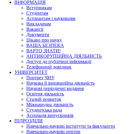
ІНФОРМАЦІЯ
Вступникам
Студентам
Аспірантам і науковцям
Викладачам
Вакансії
Документи
Цікаво про науку
ВАША БЕЗПЕКА
ВАРТО ЗНАТИ!
АНТИКОРУПЦІЙНА ДІЯЛЬНІСТЬ
Доступ до публічної інформації
Телефонний довідник
УНІВЕРСИТЕТ
Портрет ЧНУ
Наукова й інноваційна діяльність
Наукові періодичні видання
Освітня діяльність
Сталий розвиток
Міжнародна діяльність
Студентська рада
Асоціація випускників
ПІДРОЗДІЛИ
Навчально-наукові інститути та факультети
Навчально-наукові центри