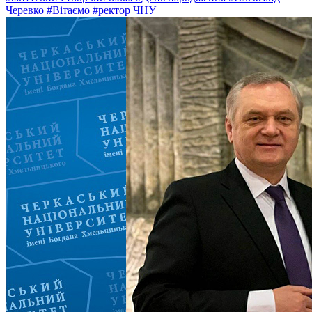
Черевко
#Вітаємо
#ректор ЧНУ