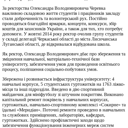
За ректорства Олександра Володимировича Черевка
важливою складовою життя студентів і працівників закладу
стали доброчинність та волонтерський рух. Постійно
проводяться благодійні ярмарки, концерти, конкурси, збір
коштів для захисників України, а також для тих, хто потребує
допомоги. У жовтні 2014 року ректор очолив групу студентів
у складі делегації Черкаської області до міста Лисичанська
Луганської області, де відкривалася відбудована школа.
Як ректор, Олександр Володимирович дбає про збереження та
зміцнення навчальної, матеріально-технічної бази
університету, забезпечення умов для проведення освітнього
процесу, поліпшення соціально-побутових умов.
Збережена і розвивається інфраструктура університету: 4
навчальні корпуси, 5 студентських гуртожитків на 1763 ліжко-
місця та інші підрозділи. Введено в дію спортивний
майданчик для мініфутболу зі штучним покриттям. Виконано
капітальний ремонт покрівель у навчальних корпусах,
гуртожитках, навчально-спортивному комплексі «Сокирне» та
їдальні «Меридіан». Поточні ремонти проведено в навчальних
та службових приміщеннях, лабораторіях, кафедрах,
гуртожитках. Здійснено профілактичні заходи щодо
забезпечення функціонування інженерних мереж систем