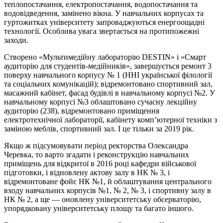
теплопостачання, електропостачання, водопостачання та
водовідведення, замінено вікна. У навчальних корпусах та
гуртожитках університету запроваджуються енергоощадні
технології. Особлива увага звертається на протипожежні
заходи.
Створено «Мультимедійну лабораторію DESТIN» і «Смарт
аудиторію для студентів-медійників», завершується ремонт 3
поверху навчального корпусу № 1 (ННІ української філології
та соціальних комунікацій); відремонтовано спортивний зал,
масажний кабінет, фасад будівлі в навчальному корпусі №2. У
навчальному корпусі №3 облаштовано сучасну лекційну
аудиторію (238), відремонтовано приміщення
електротехнічної лабораторії, кабінету комп’ютерної техніки з
заміною меблів, спортивний зал. І це тільки за 2019 рік.
Якщо ж підсумовувати період ректорства Олександра
Черевка, то варто згадати і реконструкцію навчальних
приміщень для відкритої в 2016 році кафедри військової
підготовки, і відновлену актову залу в НК № 3, і
відремонтоване фойє НК №1, й облаштування центрального
входу навчальних корпусів №1, № 2, № 3, і спортивну залу в
НК № 2, а ще — оновлену університетську обсерваторію,
упорядковану університетську площу та багато іншого.