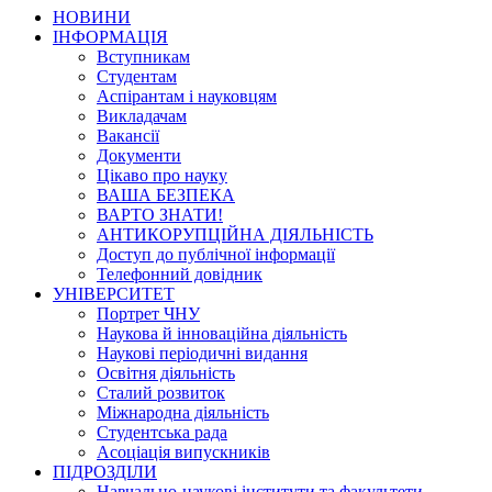
НОВИНИ
ІНФОРМАЦІЯ
Вступникам
Студентам
Аспірантам і науковцям
Викладачам
Вакансії
Документи
Цікаво про науку
ВАША БЕЗПЕКА
ВАРТО ЗНАТИ!
АНТИКОРУПЦІЙНА ДІЯЛЬНІСТЬ
Доступ до публічної інформації
Телефонний довідник
УНІВЕРСИТЕТ
Портрет ЧНУ
Наукова й інноваційна діяльність
Наукові періодичні видання
Освітня діяльність
Сталий розвиток
Міжнародна діяльність
Студентська рада
Асоціація випускників
ПІДРОЗДІЛИ
Навчально-наукові інститути та факультети