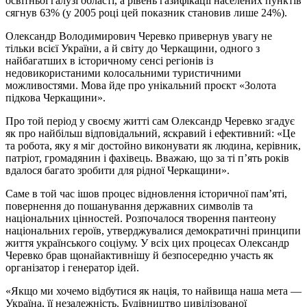
освітньої галузі області, а рівень газифікації населених пунктів
сягнув 63% (у 2005 році цей показник становив лише 24%).
Олександр Володимирович Черевко привернув увагу не
тільки всієї України, а й світу до Черкащини, одного з
найбагатших в історичному сенсі регіонів із
недовикористаними колосальними туристичними
можливостями. Мова йде про унікальний проєкт «Золота
підкова Черкащини».
Про той період у своєму житті сам Олександр Черевко згадує
як про найбільш відповідальний, яскравий і ефективний: «Це
та робота, яку я міг достойно виконувати як людина, керівник,
патріот, громадянин і фахівець. Вважаю, що за ті п’ять років
вдалося багато зробити для рідної Черкащини».
Саме в той час ішов процес відновлення історичної пам’яті,
повернення до пошанування державних символів та
національних цінностей. Розпочалося творення пантеону
національних героїв, утверджувалися демократичні принципи
життя українського соціуму. У всіх цих процесах Олександр
Черевко брав щонайактивнішу й безпосередню участь як
організатор і генератор ідей.
«Якщо ми хочемо відбутися як нація, то найвища наша мета —
Україна, її незалежність. Будівництво цивілізованої