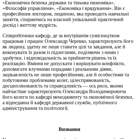
«Економічна безпека держави та тіньова економіка»,
«Філософія управління», «Економіка і врядування». Він є
професійним лектором, людиною, яка проводить навчальні
заняття, спираючись на власний унікальний практичний
досвід і життєву мудрість.
Співробітники кафедр, де за внутрішнім сумісництвом
працював і працює Олександр Черевко, характеризують його
як людину, здатну не лише ставити цілі та завдання, але й
виконувати їх разом із підлеглими, поділяючи з ними і
здобутки, і відповідальність за прийняття рішень та їх
реалізацію. Вміння не допускати і вирішувати конфлікти,
допомагати влучними порадами і реальними діями,
зацікавленість не лише професійними, але й особистими та
побутовими проблемами колег, цілеспрямованість,
дисциплінованість та справедливість — ось риси, якими
найчастіше характеризують Олександра Володимировича
його колеги по кафедрі менеджменту та економічної безпеки,
а віднедавна й кафедрі державної служби, публічного
адміністрування та політології.
Визнання