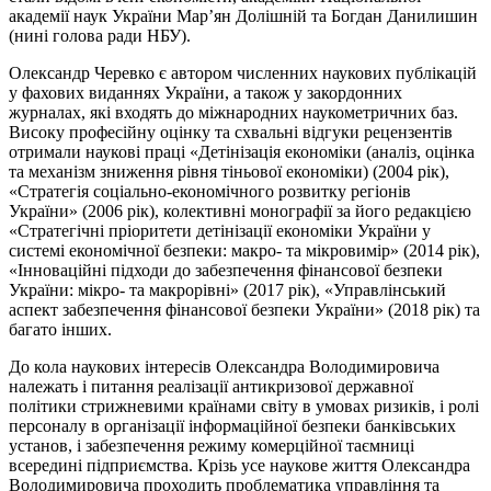
академії наук України Мар’ян Долішній та Богдан Данилишин
(нині голова ради НБУ).
Олександр Черевко є автором численних наукових публікацій
у фахових виданнях України, а також у закордонних
журналах, які входять до міжнародних наукометричних баз.
Високу професійну оцінку та схвальні відгуки рецензентів
отримали наукові праці «Детінізація економіки (аналіз, оцінка
та механізм зниження рівня тіньової економіки) (2004 рік),
«Стратегія соціально-економічного розвитку регіонів
України» (2006 рік), колективні монографії за його редакцією
«Стратегічні пріоритети детінізації економіки України у
системі економічної безпеки: макро- та мікровимір» (2014 рік),
«Інноваційні підходи до забезпечення фінансової безпеки
України: мікро- та макрорівні» (2017 рік), «Управлінський
аспект забезпечення фінансової безпеки України» (2018 рік) та
багато інших.
До кола наукових інтересів Олександра Володимировича
належать і питання реалізації антикризової державної
політики стрижневими країнами світу в умовах ризиків, і ролі
персоналу в організації інформаційної безпеки банківських
установ, і забезпечення режиму комерційної таємниці
всередині підприємства. Крізь усе наукове життя Олександра
Володимировича проходить проблематика управління та