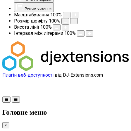
Режим читання
Масштабування
100
%
Розмір шрифту
100
%
Висота лінії
100
%
Інтервал між літерами
100
%
Плагін веб-доступності
від DJ-Extensions.com
Головне меню
×