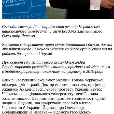
Сьогодні святкує День народження ректор Черкаського
національного університету імені Богдана Хмельницького
Олександр Черевко.
Колектив університету щиро вітає іменинника і бажає довгих
літ натхненного і плідного життя на благо суспільства та на
радість його родини і друзів!
Про основні віхи життєвого шляху Олександра
Володимировича розповідає стаття, оригінал якої міститься
в біобібліографічному покажчику, випущеному в 2019 році.
Банкір. Заслужений економіст України. Голова Черкаської
облдержадміністрації. Доктор економічних наук, професор.
Академік Академії суспільного прогресу України. Ректор
Черкаського національного університету імені Богдана
Хмельницького. Це лише різні грані життєдіяльності однієї
людини. Людини, яка закарбувала своє ім’я в історії
Черкащини й України. Йдеться про Олександра
Володимировича Черевка — відомого громадсько-