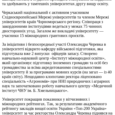
та здобувають у тамтешніх університетах другу вищу освіту.
Черкаський національний є активним учасником
Східноєвропейської Мережі університетів та членом Мережі
університетів країн Чорноморського регіону. Співпраця з
закордонними інституціями ведеться у межах 75 чинних
двосторонніх угод. Загалом же викладачі університету —
учасники 15 міжнародних грантових проєктів.
За ініціативи і безпосередньої участі Олександра Черевка в
університеті відкрито кафедру військової підготовки, яка
підготувала вже 2 випуски офіцерів запасу. Створено
навчально-науковий центр «Інститут міжнародної освіти»,
який організовує підготовку іноземних громадян та осіб без
громадянства за всіма акредитованими спеціальностями
університету й за програмами мовних курсів (на загал — із 40
країн світу). Нещодавно клопотами ректора ліцензовано
спеціальність «Агрономія» при ННІ природничих і аграрних
наук та започатковано роботу навчального центру «Медичний
інститут ЧНУ ім. Б. Хмельницького».
Університет покращив показники у вітчизняних і
міжнародних рейтингах. Так, за результатами академічного
рейтингу закладів вищої освіти України «Топ-200 Україна»
університет за час ректорства Олександра Черевка піднявся на