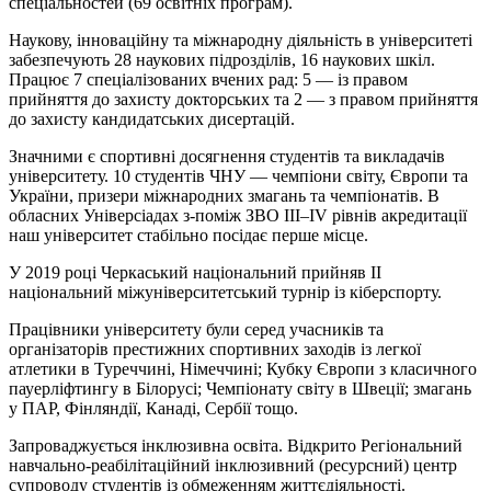
спеціальностей (69 освітніх програм).
Наукову, інноваційну та міжнародну діяльність в університеті
забезпечують 28 наукових підрозділів, 16 наукових шкіл.
Працює 7 спеціалізованих вчених рад: 5 — із правом
прийняття до захисту докторських та 2 — з правом прийняття
до захисту кандидатських дисертацій.
Значними є спортивні досягнення студентів та викладачів
університету. 10 студентів ЧНУ — чемпіони світу, Європи та
України, призери міжнародних змагань та чемпіонатів. В
обласних Універсіадах з-поміж ЗВО III–IV рівнів акредитації
наш університет стабільно посідає перше місце.
У 2019 році Черкаський національний прийняв ІІ
національний міжуніверситетський турнір із кіберспорту.
Працівники університету були серед учасників та
організаторів престижних спортивних заходів із легкої
атлетики в Туреччині, Німеччині; Кубку Європи з класичного
пауерліфтингу в Білорусі; Чемпіонату світу в Швеції; змагань
у ПАР, Фінляндії, Канаді, Сербії тощо.
Запроваджується інклюзивна освіта. Відкрито Регіональний
навчально-реабілітаційний інклюзивний (ресурсний) центр
супроводу студентів із обмеженням життєдіяльності.