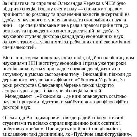
За ініціативи та сприяння Олександра Черевка в ЧНУ було
відкрито спеціалізовану вчену раду — спочатку з правом
прийняття до розгляду та проведення захистів дисертацій на
здобуття наукового ступеня кандидата економічних наук, а
нині — це спеціалізована вчена рада з правом прийняття до
розгляду та проведення захистів дисертацій на здобуття
наукового ступеня доктора (кандидата) економічних наук
одразу з трьох актуальних та затребуваних нині економічних
спеціальностей.
Він є ініціатором нових наукових шкіл, під його керівництвом
науковцями ННІ інституту економіки і права уже три роки
поспіль виконується прикладне наукове дослідження на
актуальну в умовах сьогодення тему «Інноваційні підходи до
державного регулювання фінансової безпеки України». За
роки ректорства Олександра Черевка також відкрито
аспірантури та докторантури зі спеціальностей
«Менеджмент», «Економіка», де нині опановують освітньо-
наукові програми підготовки майбутні доктори філософії та
доктори наук.
Олександр Володимирович завжди радий спілкуватися зі
студентами та всіляко сприяє вирішенню їхніх освітніх і
побутових проблем. Проводить він й освітню діяльність,
викладаючи такі дисципліни, як «Публічне адміністрування»,