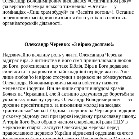
Олександр Володимирович визнавався «Освітянином року»
(за версією Всеукраїнського тижневика «Освіта» — у
номінаціях «Лиш храм збудуй» та «Засвіти вогонь»). Останнє
переконливо засвідчило визнання його успіхів в освітньо-
організаторській діяльності.
Олександр Черевко: «З вірою досягаю!»
Надзвичайно важливу роль у житті Олександра Черевка
відіграє віра. З дитинства в його сім’ї прищеплювали любов
до Бога, роз'яснювали, що таке Біблія. Віра в Бога додавала
сили жити і працювати в найскладніші періоди життя. Але
лише любов’ю й вірою стосунки з церквою не обмежуються.
Олександра Володимировича можна воістину назвати
меценатом і зодчим. Він не лише сприяє відбудові храмів
Божих на Черкащині, але й активно долучився до боротьби за
українську помісну церкву. Олександр Володимирович — за
духовне просвітництво, за виховання молоді на засадах
християнської моралі. Одним із перших на Черкащині відкрив
у своєму рідному селі при церкві недільну православну школу.
А торік його було обрано членом єпархіальної ради ПЦУ в
Черкаській єпархії. Заслуги Олександра Черевка перед
православною церквою України відзначені орденами святого
Володимира (двох ступенів), святих Преподобного Миколи