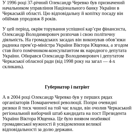
У 1996 році 37-річний Олександр Черевко був призначений
начальником управління Національного банку України в
Черкаській області. Цю відповідальну й копітку посаду він
обіймав упродовж 8 років.
У цей період, окрім торування успішної кар’єри фінансиста,
Олександр Володимирович розпочав і свою політичну
діяльність. На громадських засадах він виконував обов’язки
радника прем’єр-міністра України Віктора Ющенка, а згодом
став його помічником-консультантом як народного депутата
України. Обирався Олександр Володимирович і депутатом
Черкаської обласної ради (від 1998 року на загал — 4-х
скликань).
Губернатор і патріот
А в 2004 році Олександр Черевко був у перших рядах
організаторів Помаранчевої революції. Попри очевидні
ризики й тиск чинної на той час влади, він очолив Черкаський
регіональний виборчий штаб кандидата на пост Президента
України Віктора Ющенка. Це було виявом неабиякої
громадянської мужності й усвідомлення великої
відповідальності за долю держави.