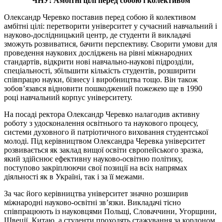
ЧНУ: Амбітні цілі перед собою і колективом
Олександр Черевко поставив перед собою й колективом
амбітні цілі: перетворити університет у сучасний навчальний і
науково-дослідницький центр, де студенти й викладачі
зможуть розвиватися, бачити перспективу. Сворити умови для
проведення наукових досліджень на рівні міжнародних
стандартів, відкрити нові навчально-наукові підрозділи,
спеціальності, збільшити кількість студентів, розширити
співпрацю науки, бізнесу і виробництва тощо. Він також
зобов’язався відновити пошкоджений пожежею ще в 1990
році навчальний корпус університету.
На посаді ректора Олександр Черевко налагодив активну
роботу з удосконалення освітнього та наукового процесу,
системи духовного й патріотичного виховання студентської
молоді. Під керівництвом Олександра Черевка університет
розвивається як заклад вищої освіти європейського зразка,
який здійснює ефективну науково-освітню політику,
поступово закріплюючи свої позиції на всіх напрямах
діяльності як в Україні, так і за її межами.
За час його керівництва університет значно розширив
міжнародні науково-освітні зв’язки. Викладачі тісно
співпрацюють із науковцями Польщі, Словаччини, Угорщини,
Швеції, Китаю, а студенти проходять стажування за кордоном