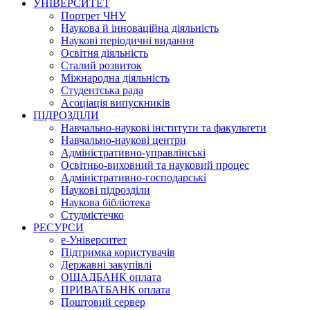
УНІВЕРСИТЕТ
Портрет ЧНУ
Наукова й інноваційна діяльність
Наукові періодичні видання
Освітня діяльність
Сталий розвиток
Міжнародна діяльність
Студентська рада
Асоціація випускників
ПІДРОЗДІЛИ
Навчально-наукові інститути та факультети
Навчально-наукові центри
Адміністративно-управлінські
Освітньо-виховний та науковий процес
Адміністративно-господарські
Наукові підрозділи
Наукова бібліотека
Студмістечко
РЕСУРСИ
е-Університет
Підтримка користувачів
Державні закупівлі
ОЩАДБАНК оплата
ПРИВАТБАНК оплата
Поштовий сервер