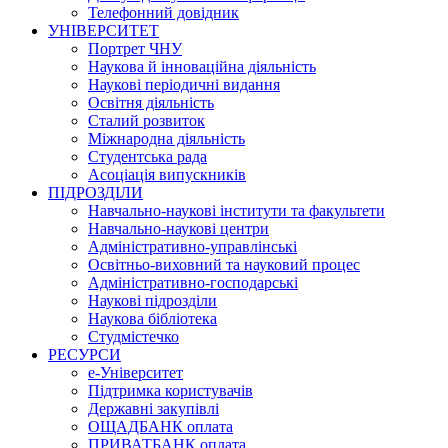
Телефонний довідник
УНІВЕРСИТЕТ
Портрет ЧНУ
Наукова й інноваційна діяльність
Наукові періодичні видання
Освітня діяльність
Сталий розвиток
Міжнародна діяльність
Студентська рада
Асоціація випускників
ПІДРОЗДІЛИ
Навчально-наукові інститути та факультети
Навчально-наукові центри
Адміністративно-управлінські
Освітньо-виховний та науковий процес
Адміністративно-господарські
Наукові підрозділи
Наукова бібліотека
Студмістечко
РЕСУРСИ
е-Університет
Підтримка користувачів
Державні закупівлі
ОЩАДБАНК оплата
ПРИВАТБАНК оплата