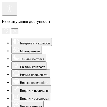
Налаштування доступності
Інвертувати кольори
Монохромний
Темний контраст
Світлий контраст
Низька насиченість
Висока насиченість
Виділити посилання
Виділити заголовки
Читач з екрана