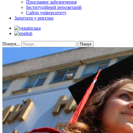
Програмне забезпечення
Інституційний репозитарій
Сайти університету
Запитати у ректора
Пошук...
Пошук