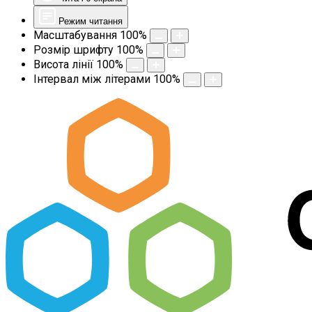
Режим читання
Масштабування
100
%
Розмір шрифту
100
%
Висота лінії
100
%
Інтервал між літерами
100
%