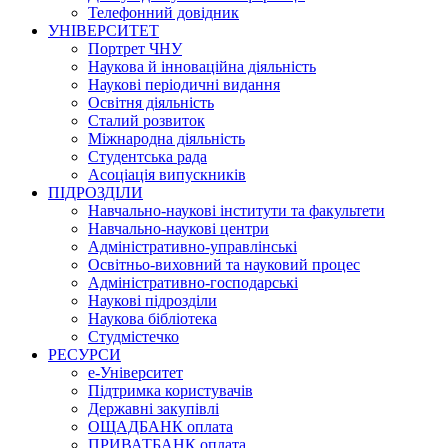
Телефонний довідник
УНІВЕРСИТЕТ
Портрет ЧНУ
Наукова й інноваційна діяльність
Наукові періодичні видання
Освітня діяльність
Сталий розвиток
Міжнародна діяльність
Студентська рада
Асоціація випускників
ПІДРОЗДІЛИ
Навчально-наукові інститути та факультети
Навчально-наукові центри
Адміністративно-управлінські
Освітньо-виховний та науковий процес
Адміністративно-господарські
Наукові підрозділи
Наукова бібліотека
Студмістечко
РЕСУРСИ
е-Університет
Підтримка користувачів
Державні закупівлі
ОЩАДБАНК оплата
ПРИВАТБАНК оплата