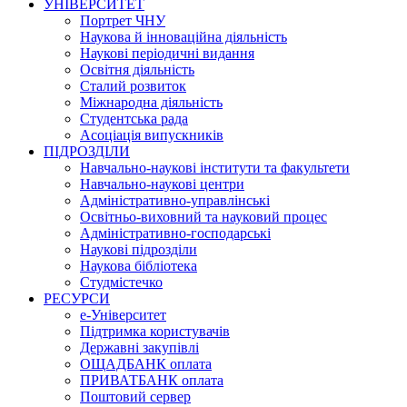
УНІВЕРСИТЕТ
Портрет ЧНУ
Наукова й інноваційна діяльність
Наукові періодичні видання
Освітня діяльність
Сталий розвиток
Міжнародна діяльність
Студентська рада
Асоціація випускників
ПІДРОЗДІЛИ
Навчально-наукові інститути та факультети
Навчально-наукові центри
Адміністративно-управлінські
Освітньо-виховний та науковий процес
Адміністративно-господарські
Наукові підрозділи
Наукова бібліотека
Студмістечко
РЕСУРСИ
е-Університет
Підтримка користувачів
Державні закупівлі
ОЩАДБАНК оплата
ПРИВАТБАНК оплата
Поштовий сервер