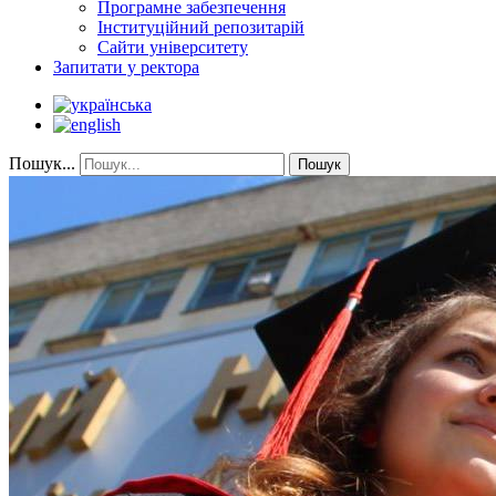
Програмне забезпечення
Інституційний репозитарій
Сайти університету
Запитати у ректора
Пошук...
Пошук