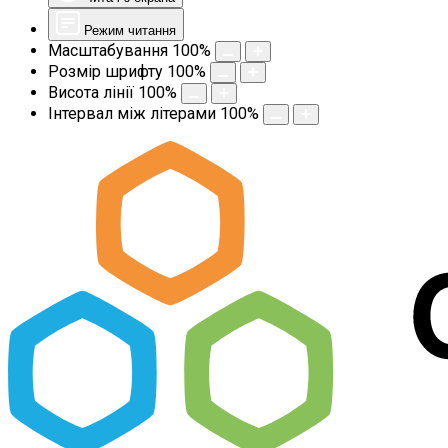
Режим читання
Масштабування
100
%
Розмір шрифту
100
%
Висота лінії
100
%
Інтервал між літерами
100
%