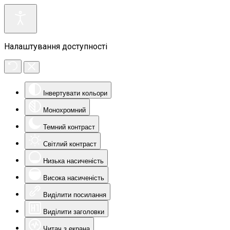
Налаштування доступності
Інвертувати кольори
Монохромний
Темний контраст
Світлий контраст
Низька насиченість
Висока насиченість
Виділити посилання
Виділити заголовки
Читач з екрана