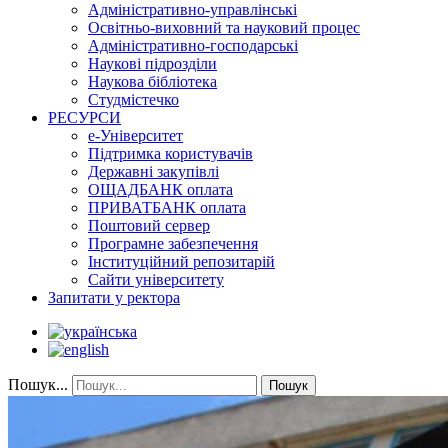
Адміністративно-управлінські
Освітньо-виховний та науковий процес
Адміністративно-господарські
Наукові підрозділи
Наукова бібліотека
Студмістечко
РЕСУРСИ
е-Університет
Підтримка користувачів
Державні закупівлі
ОЩАДБАНК оплата
ПРИВАТБАНК оплата
Поштовий сервер
Програмне забезпечення
Інституційний репозитарій
Сайти університету
Запитати у ректора
Пошук...
Пошук