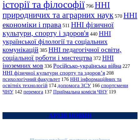
історії та філософії
ННІ
796
природничих та аграрних наук
ННІ
570
економіки і права
ННІ фізичної
511
культури, спорту і здоров'я
ННІ
440
української філології та соціальних
комунікацій
ННІ педагогічної освіти,
385
соціальної роботи і мистецтва
ННІ
372
іноземних мов
Російсько-українська війна
336
227
ННІ фізичної культури спорту та здоров’я
208
психологічний факультет
ННІ інформаційних та
176
освітніх технологій
допомога ЗСУ
спортсмени
174
166
ЧНУ
перемога
142
137
Приймальна комісія ЧНУ
119
АРХІВ НОВИН