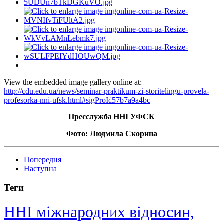
View the embedded image gallery online at:
http://cdu.edu.ua/news/seminar-praktikum-zi-storitelingu-provela-
profesorka-nni-ufsk.html#sigProId57b7a9a4bc
Пресслужба ННІ УФСК
Фото: Людмила Скорина
Попередня
Наступна
Теги
ННІ міжнародних відносин,