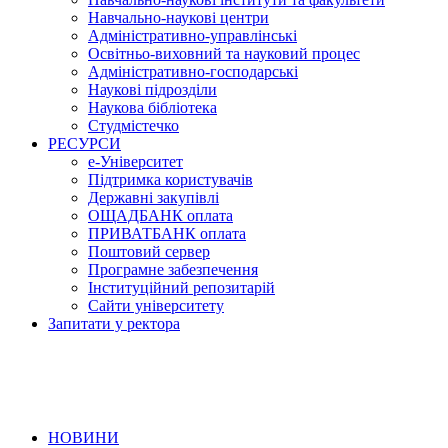
Навчально-наукові центри
Адміністративно-управлінські
Освітньо-виховний та науковий процес
Адміністративно-господарські
Наукові підрозділи
Наукова бібліотека
Студмістечко
РЕСУРСИ
е-Університет
Підтримка користувачів
Державні закупівлі
ОЩАДБАНК оплата
ПРИВАТБАНК оплата
Поштовий сервер
Програмне забезпечення
Інституційний репозитарій
Сайти університету
Запитати у ректора
НОВИНИ