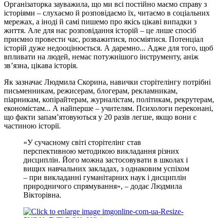
Організаторка зауважила, що ми всі постійно маємо справу з
історіями – слухаємо й розповідаємо їх, читаємо в соціальних
мережах, а іноді й самі пишемо про якісь цікаві випадки з
життя. Але для нас розповідання історій – це лише спосіб
приємно провести час, розважитися, посміятися. Потенціал
історій дуже недооцінюється. А даремно... Адже для того, щоб
впливати на людей, немає потужнішого інструменту, аніж
зв’язна, цікава історія.
Як зазначає Людмила Скорина, навички сторітелінгу потрібні
письменникам, режисерам, блогерам, рекламникам,
піарникам, копірайтерам, журналістам, політикам, рекрутерам,
економістам... А найперше – учителям. Психологи переконані,
що факти запам’ятовуються у 20 разів легше, якщо вони є
частиною історії.
«У сучасному світі сторітелінг став
перспективною методикою викладання різних
дисциплін. Його можна застосовувати в школах і
вищих навчальних закладах, з однаковим успіхом
– при викладанні гуманітарних наук і дисциплін
природничого спрямування», – додає Людмила
Вікторівна.