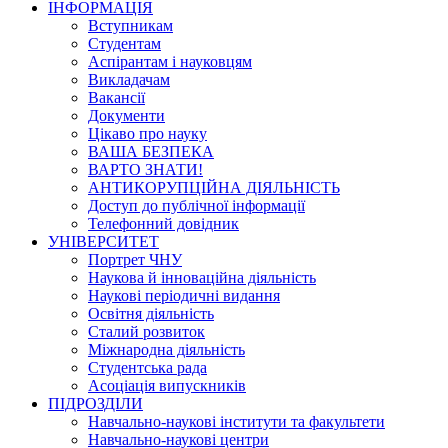
ІНФОРМАЦІЯ
Вступникам
Студентам
Аспірантам і науковцям
Викладачам
Вакансії
Документи
Цікаво про науку
ВАША БЕЗПЕКА
ВАРТО ЗНАТИ!
АНТИКОРУПЦІЙНА ДІЯЛЬНІСТЬ
Доступ до публічної інформації
Телефонний довідник
УНІВЕРСИТЕТ
Портрет ЧНУ
Наукова й інноваційна діяльність
Наукові періодичні видання
Освітня діяльність
Сталий розвиток
Міжнародна діяльність
Студентська рада
Асоціація випускників
ПІДРОЗДІЛИ
Навчально-наукові інститути та факультети
Навчально-наукові центри