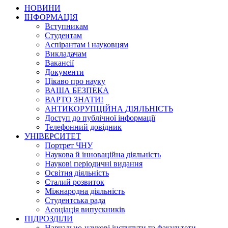
НОВИНИ
ІНФОРМАЦІЯ
Вступникам
Студентам
Аспірантам і науковцям
Викладачам
Вакансії
Документи
Цікаво про науку
ВАША БЕЗПЕКА
ВАРТО ЗНАТИ!
АНТИКОРУПЦІЙНА ДІЯЛЬНІСТЬ
Доступ до публічної інформації
Телефонний довідник
УНІВЕРСИТЕТ
Портрет ЧНУ
Наукова й інноваційна діяльність
Наукові періодичні видання
Освітня діяльність
Сталий розвиток
Міжнародна діяльність
Студентська рада
Асоціація випускників
ПІДРОЗДІЛИ
Навчально-наукові інститути та факультети