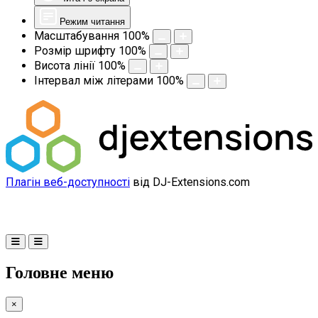
Режим читання
Масштабування
100
%
Розмір шрифту
100
%
Висота лінії
100
%
Інтервал між літерами
100
%
Плагін веб-доступності
від DJ-Extensions.com
Головне меню
×