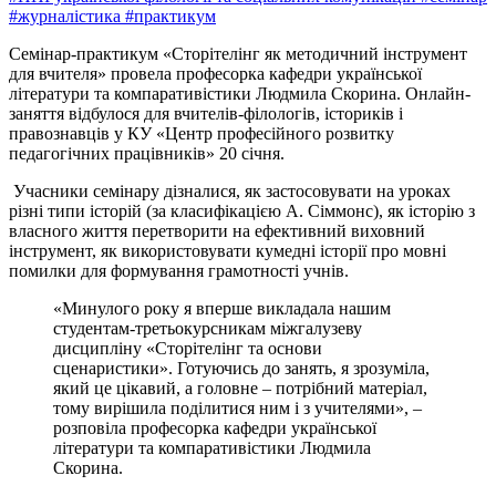
#журналістика
#практикум
Семінар-практикум «Сторітелінг як методичний інструмент
для вчителя» провела професорка кафедри української
літератури та компаративістики Людмила Скорина. Онлайн-
заняття відбулося для вчителів-філологів, істориків і
правознавців у КУ «Центр професійного розвитку
педагогічних працівників» 20 січня.
Учасники семінару дізналися, як застосовувати на уроках
різні типи історій (за класифікацією А. Сіммонс), як історію з
власного життя перетворити на ефективний виховний
інструмент, як використовувати кумедні історії про мовні
помилки для формування грамотності учнів.
«Минулого року я вперше викладала нашим
студентам-третьокурсникам міжгалузеву
дисципліну «Сторітелінг та основи
сценаристики». Готуючись до занять, я зрозуміла,
який це цікавий, а головне – потрібний матеріал,
тому вирішила поділитися ним і з учителями», –
розповіла професорка кафедри української
літератури та компаративістики Людмила
Скорина.