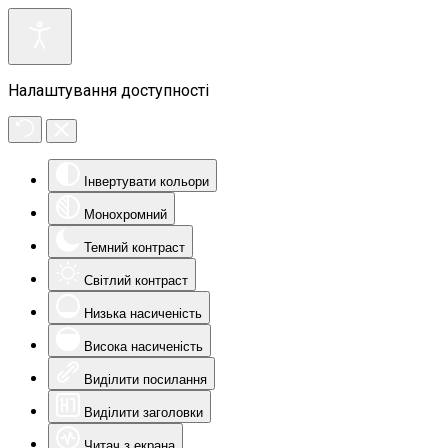
Налаштування доступності
Інвертувати кольори
Монохромний
Темний контраст
Світлий контраст
Низька насиченість
Висока насиченість
Виділити посилання
Виділити заголовки
Читач з екрана