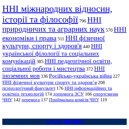
ННІ міжнародних відносин,
історії та філософії
ННІ
796
природничих та аграрних наук
ННІ
570
економіки і права
ННІ фізичної
511
культури, спорту і здоров'я
ННІ
440
української філології та соціальних
комунікацій
ННІ педагогічної освіти,
385
соціальної роботи і мистецтва
ННІ
372
іноземних мов
Російсько-українська війна
336
227
ННІ фізичної культури спорту та здоров’я
208
психологічний факультет
ННІ інформаційних та
176
освітніх технологій
допомога ЗСУ
спортсмени
174
166
ЧНУ
перемога
142
137
Приймальна комісія ЧНУ
119
АРХІВ НОВИН