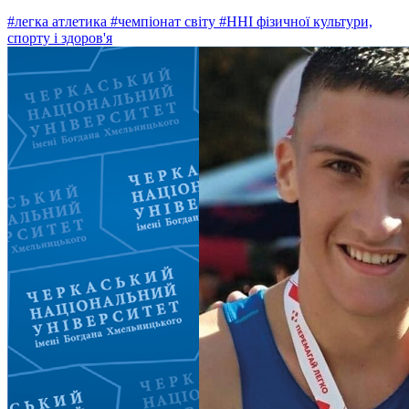
#легка атлетика
#чемпіонат світу
#ННІ фізичної культури,
спорту і здоров'я