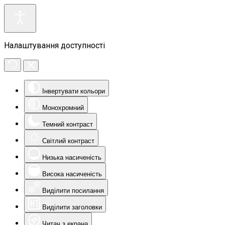
Налаштування доступності
Інвертувати кольори
Монохромний
Темний контраст
Світлий контраст
Низька насиченість
Висока насиченість
Виділити посилання
Виділити заголовки
Читач з екрана