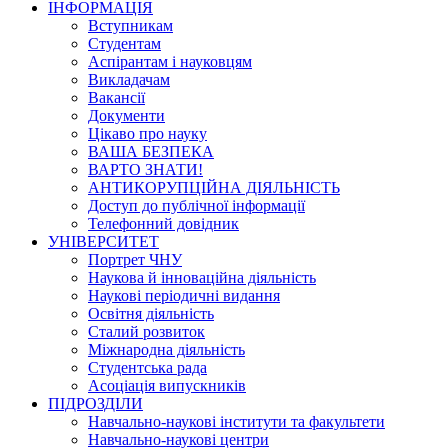
ІНФОРМАЦІЯ
Вступникам
Студентам
Аспірантам і науковцям
Викладачам
Вакансії
Документи
Цікаво про науку
ВАША БЕЗПЕКА
ВАРТО ЗНАТИ!
АНТИКОРУПЦІЙНА ДІЯЛЬНІСТЬ
Доступ до публічної інформації
Телефонний довідник
УНІВЕРСИТЕТ
Портрет ЧНУ
Наукова й інноваційна діяльність
Наукові періодичні видання
Освітня діяльність
Сталий розвиток
Міжнародна діяльність
Студентська рада
Асоціація випускників
ПІДРОЗДІЛИ
Навчально-наукові інститути та факультети
Навчально-наукові центри