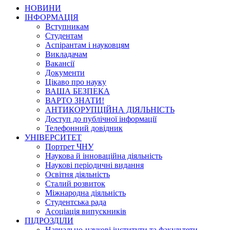
НОВИНИ
ІНФОРМАЦІЯ
Вступникам
Студентам
Аспірантам і науковцям
Викладачам
Вакансії
Документи
Цікаво про науку
ВАША БЕЗПЕКА
ВАРТО ЗНАТИ!
АНТИКОРУПЦІЙНА ДІЯЛЬНІСТЬ
Доступ до публічної інформації
Телефонний довідник
УНІВЕРСИТЕТ
Портрет ЧНУ
Наукова й інноваційна діяльність
Наукові періодичні видання
Освітня діяльність
Сталий розвиток
Міжнародна діяльність
Студентська рада
Асоціація випускників
ПІДРОЗДІЛИ
Навчально-наукові інститути та факультети