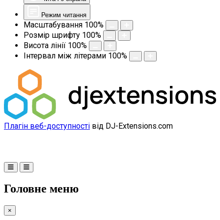
Режим читання
Масштабування
100
%
Розмір шрифту
100
%
Висота лінії
100
%
Інтервал між літерами
100
%
Плагін веб-доступності
від DJ-Extensions.com
Головне меню
×