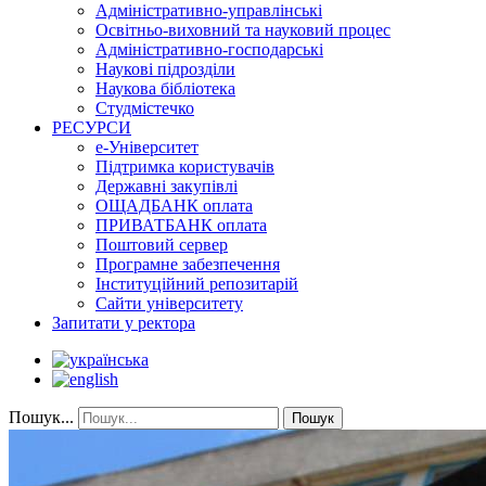
Адміністративно-управлінські
Освітньо-виховний та науковий процес
Адміністративно-господарські
Наукові підрозділи
Наукова бібліотека
Студмістечко
РЕСУРСИ
е-Університет
Підтримка користувачів
Державні закупівлі
ОЩАДБАНК оплата
ПРИВАТБАНК оплата
Поштовий сервер
Програмне забезпечення
Інституційний репозитарій
Сайти університету
Запитати у ректора
Пошук...
Пошук