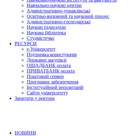
Навчально-наукові центри
Адміністративно-управлінські
Освітньо-виховний та науковий процес
Адміністративно-господарські
Наукові підрозділи
Наукова бібліотека
Студмістечко
РЕСУРСИ
е-Університет
Підтримка користувачів
Державні закупівлі
ОЩАДБАНК оплата
ПРИВАТБАНК оплата
Поштовий сервер
Програмне забезпечення
Інституційний репозитарій
Сайти університету
Запитати у ректора
НОВИНИ