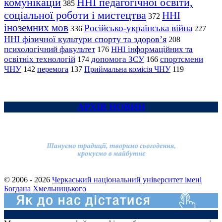
комунікацій
ННІ педагогічної освіти,
385
соціальної роботи і мистецтва
ННІ
372
іноземних мов
Російсько-українська війна
336
227
ННІ фізичної культури спорту та здоров’я
208
психологічний факультет
ННІ інформаційних та
176
освітніх технологій
допомога ЗСУ
спортсмени
174
166
ЧНУ
перемога
142
137
Приймальна комісія ЧНУ
119
АРХІВ НОВИН
© 2006 - 2026
Черкаський національний університет імені
Богдана Хмельницького