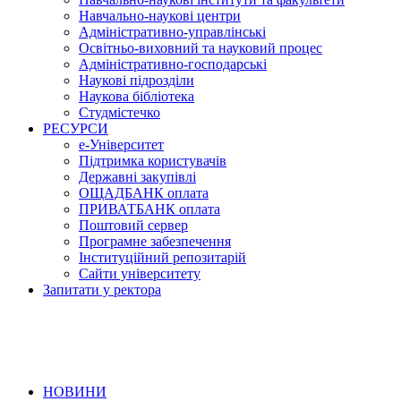
Навчально-наукові центри
Адміністративно-управлінські
Освітньо-виховний та науковий процес
Адміністративно-господарські
Наукові підрозділи
Наукова бібліотека
Студмістечко
РЕСУРСИ
е-Університет
Підтримка користувачів
Державні закупівлі
ОЩАДБАНК оплата
ПРИВАТБАНК оплата
Поштовий сервер
Програмне забезпечення
Інституційний репозитарій
Сайти університету
Запитати у ректора
НОВИНИ