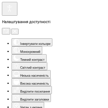
Налаштування доступності
Інвертувати кольори
Монохромний
Темний контраст
Світлий контраст
Низька насиченість
Висока насиченість
Виділити посилання
Виділити заголовки
Читач з екрана