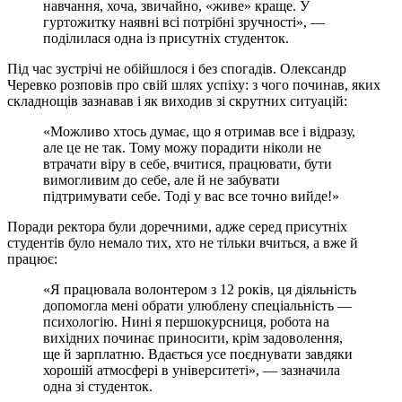
навчання, хоча, звичайно, «живе» краще. У
гуртожитку наявні всі потрібні зручності», —
поділилася одна із присутніх студенток.
Під час зустрічі не обійшлося і без спогадів. Олександр
Черевко розповів про свій шлях успіху: з чого починав, яких
складнощів зазнавав і як виходив зі скрутних ситуацій:
«Можливо хтось думає, що я отримав все і відразу,
але це не так. Тому можу порадити ніколи не
втрачати віру в себе, вчитися, працювати, бути
вимогливим до себе, але й не забувати
підтримувати себе. Тоді у вас все точно вийде!»
Поради ректора були доречними, адже серед присутніх
студентів було немало тих, хто не тільки вчиться, а вже й
працює:
«Я працювала волонтером з 12 років, ця діяльність
допомогла мені обрати улюблену спеціальність —
психологію. Нині я першокурсниця, робота на
вихідних починає приносити, крім задоволення,
ще й зарплатню. Вдається усе поєднувати завдяки
хорошій атмосфері в університеті», — зазначила
одна зі студенток.