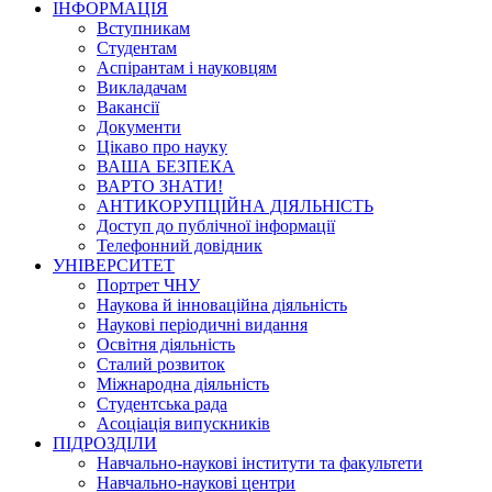
ІНФОРМАЦІЯ
Вступникам
Студентам
Аспірантам і науковцям
Викладачам
Вакансії
Документи
Цікаво про науку
ВАША БЕЗПЕКА
ВАРТО ЗНАТИ!
АНТИКОРУПЦІЙНА ДІЯЛЬНІСТЬ
Доступ до публічної інформації
Телефонний довідник
УНІВЕРСИТЕТ
Портрет ЧНУ
Наукова й інноваційна діяльність
Наукові періодичні видання
Освітня діяльність
Сталий розвиток
Міжнародна діяльність
Студентська рада
Асоціація випускників
ПІДРОЗДІЛИ
Навчально-наукові інститути та факультети
Навчально-наукові центри