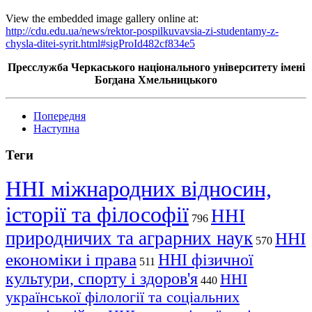
View the embedded image gallery online at:
http://cdu.edu.ua/news/rektor-pospilkuvavsia-zi-studentamy-z-
chysla-ditei-syrit.html#sigProId482cf834e5
Пресслужба Черкаського національного університету імені
Богдана Хмельницького
Попередня
Наступна
Теги
ННІ міжнародних відносин,
історії та філософії
ННІ
796
природничих та аграрних наук
ННІ
570
економіки і права
ННІ фізичної
511
культури, спорту і здоров'я
ННІ
440
української філології та соціальних