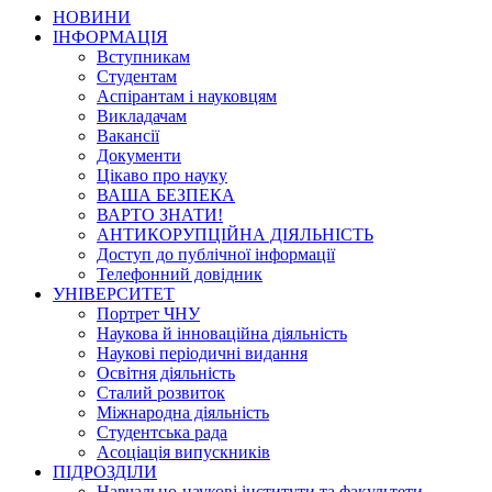
НОВИНИ
ІНФОРМАЦІЯ
Вступникам
Студентам
Аспірантам і науковцям
Викладачам
Вакансії
Документи
Цікаво про науку
ВАША БЕЗПЕКА
ВАРТО ЗНАТИ!
АНТИКОРУПЦІЙНА ДІЯЛЬНІСТЬ
Доступ до публічної інформації
Телефонний довідник
УНІВЕРСИТЕТ
Портрет ЧНУ
Наукова й інноваційна діяльність
Наукові періодичні видання
Освітня діяльність
Сталий розвиток
Міжнародна діяльність
Студентська рада
Асоціація випускників
ПІДРОЗДІЛИ
Навчально-наукові інститути та факультети