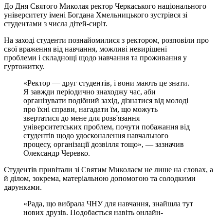
До Дня Святого Миколая ректор Черкаського національного
університету імені Богдана Хмельницького зустрівся зі
студентами з числа дітей-сиріт.
На заході студенти познайомилися з ректором, розповіли про
свої враження від навчання, можливі невирішені
проблеми
і
складнощі щодо навчання та проживання у
гуртожитку.
«Ректор — друг студентів, і вони мають це знати.
Я завжди періодично знаходжу час, аби
організувати подібний захід, дізнатися від молоді
про їхні справи, нагадати їм, що можуть
звертатися до мене для розв'язання
університетських проблем, почути побажання від
студентів щодо удосконалення навчального
процесу, організації дозвілля тощо», — зазначив
Олександр Черевко.
Студентів привітали зі Святим Миколаєм не лише на словах, а
й ділом, зокрема, матеріальною допомогою та солодкими
дарунками.
«Рада, що вибрала ЧНУ для навчання, знайшла тут
нових друзів. Подобається навіть онлайн-