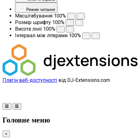
Режим читання
Масштабування
100
%
Розмір шрифту
100
%
Висота лінії
100
%
Інтервал між літерами
100
%
Плагін веб-доступності
від DJ-Extensions.com
Головне меню
×