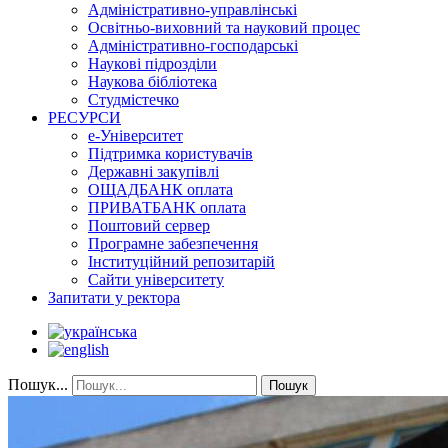
Адміністративно-управлінські
Освітньо-виховний та науковий процес
Адміністративно-господарські
Наукові підрозділи
Наукова бібліотека
Студмістечко
РЕСУРСИ
е-Університет
Підтримка користувачів
Державні закупівлі
ОЩАДБАНК оплата
ПРИВАТБАНК оплата
Поштовий сервер
Програмне забезпечення
Інституційний репозитарій
Сайти університету
Запитати у ректора
Пошук...
Пошук