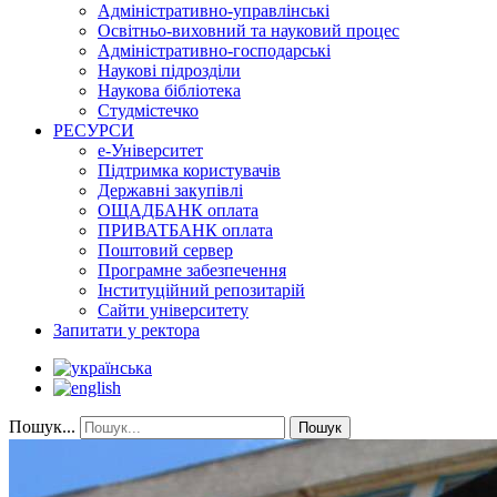
Адміністративно-управлінські
Освітньо-виховний та науковий процес
Адміністративно-господарські
Наукові підрозділи
Наукова бібліотека
Студмістечко
РЕСУРСИ
е-Університет
Підтримка користувачів
Державні закупівлі
ОЩАДБАНК оплата
ПРИВАТБАНК оплата
Поштовий сервер
Програмне забезпечення
Інституційний репозитарій
Сайти університету
Запитати у ректора
Пошук...
Пошук