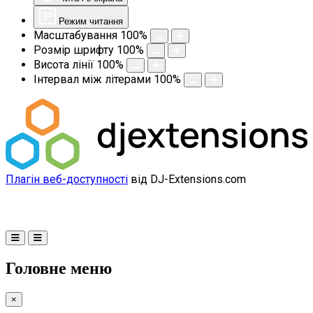
Режим читання
Масштабування
100
%
Розмір шрифту
100
%
Висота лінії
100
%
Інтервал між літерами
100
%
Плагін веб-доступності
від DJ-Extensions.com
Головне меню
×