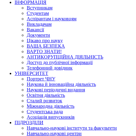
ІНФОРМАЦІЯ
Вступникам
Студентам
Аспірантам і науковцям
Викладачам
Вакансії
Документи
Цікаво про науку
ВАША БЕЗПЕКА
ВАРТО ЗНАТИ!
АНТИКОРУПЦІЙНА ДІЯЛЬНІСТЬ
Доступ до публічної інформації
Телефонний довідник
УНІВЕРСИТЕТ
Портрет ЧНУ
Наукова й інноваційна діяльність
Наукові періодичні видання
Освітня діяльність
Сталий розвиток
Міжнародна діяльність
Студентська рада
Асоціація випускників
ПІДРОЗДІЛИ
Навчально-наукові інститути та факультети
Навчально-наукові центри