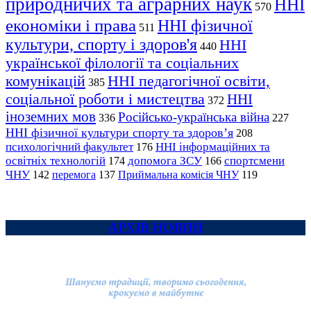
природничих та аграрних наук
ННІ
570
економіки і права
ННІ фізичної
511
культури, спорту і здоров'я
ННІ
440
української філології та соціальних
комунікацій
ННІ педагогічної освіти,
385
соціальної роботи і мистецтва
ННІ
372
іноземних мов
Російсько-українська війна
336
227
ННІ фізичної культури спорту та здоров’я
208
психологічний факультет
ННІ інформаційних та
176
освітніх технологій
допомога ЗСУ
спортсмени
174
166
ЧНУ
перемога
142
137
Приймальна комісія ЧНУ
119
АРХІВ НОВИН