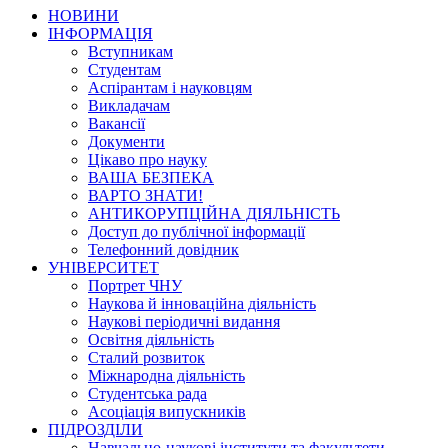
НОВИНИ
ІНФОРМАЦІЯ
Вступникам
Студентам
Аспірантам і науковцям
Викладачам
Вакансії
Документи
Цікаво про науку
ВАША БЕЗПЕКА
ВАРТО ЗНАТИ!
АНТИКОРУПЦІЙНА ДІЯЛЬНІСТЬ
Доступ до публічної інформації
Телефонний довідник
УНІВЕРСИТЕТ
Портрет ЧНУ
Наукова й інноваційна діяльність
Наукові періодичні видання
Освітня діяльність
Сталий розвиток
Міжнародна діяльність
Студентська рада
Асоціація випускників
ПІДРОЗДІЛИ
Навчально-наукові інститути та факультети