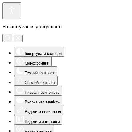
Налаштування доступності
Інвертувати кольори
Монохромний
Темний контраст
Світлий контраст
Низька насиченість
Висока насиченість
Виділити посилання
Виділити заголовки
Читач з екрана