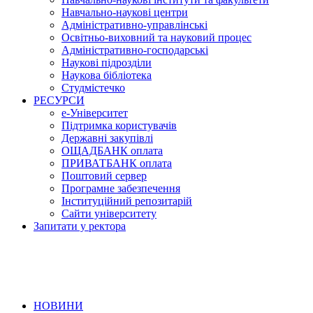
Навчально-наукові центри
Адміністративно-управлінські
Освітньо-виховний та науковий процес
Адміністративно-господарські
Наукові підрозділи
Наукова бібліотека
Студмістечко
РЕСУРСИ
е-Університет
Підтримка користувачів
Державні закупівлі
ОЩАДБАНК оплата
ПРИВАТБАНК оплата
Поштовий сервер
Програмне забезпечення
Інституційний репозитарій
Сайти університету
Запитати у ректора
НОВИНИ