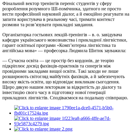
Фінальний вектор тренінгів переніс студентів у сферу
розроблення розумного ШІ-помічника, здатного не просто
вести професійний науковий діалог, а й емоційно реагувати на
запити користувача в реальному часі, тримати контекст
розмови та розв’язувати прикладні завдання.
Організаторка гостьових лекцій-тренінгів – в. о. завідувача
кафедри українського мовознавства і прикладної лінгвістики,
гарант освітньої програми «Комп’ютерна лінгвістика та
англійська мова» — професорка Людмила Шитик зауважила:
— Сучасна освіта — це простір без кордонів, де теорію
підкріплює досвід фахівців-практиків та синергія між
провідними закладами вищої освіти. Такі заходи не лише
розширюють світогляд майбутніх фахівців, а й забезпечують
високу якість освіти, що відповідає викликам сьогодення.
Щиро дякую нашим лекторкам за відкритість до діалогу та
інвестицію свого часу в підготовку нової генерації
прикладних лінгвістів. Сподіваємося на подальшу співпрацю.