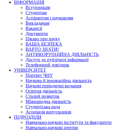
ІНФОРМАЦІЯ
Вступникам
Студентам
Аспірантам і науковцям
Викладачам
Вакансії
Документи
Цікаво про науку
ВАША БЕЗПЕКА
ВАРТО ЗНАТИ!
АНТИКОРУПЦІЙНА ДІЯЛЬНІСТЬ
Доступ до публічної інформації
Телефонний довідник
УНІВЕРСИТЕТ
Портрет ЧНУ
Наукова й інноваційна діяльність
Наукові періодичні видання
Освітня діяльність
Сталий розвиток
Міжнародна діяльність
Студентська рада
Асоціація випускників
ПІДРОЗДІЛИ
Навчально-наукові інститути та факультети
Навчально-наукові центри