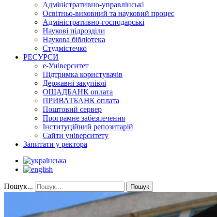
Адміністративно-управлінські
Освітньо-виховний та науковий процес
Адміністративно-господарські
Наукові підрозділи
Наукова бібліотека
Студмістечко
РЕСУРСИ
е-Університет
Підтримка користувачів
Державні закупівлі
ОЩАДБАНК оплата
ПРИВАТБАНК оплата
Поштовий сервер
Програмне забезпечення
Інституційний репозитарій
Сайти університету
Запитати у ректора
Пошук...
Пошук