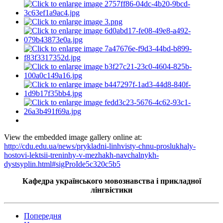
View the embedded image gallery online at:
http://cdu.edu.ua/news/prykladni-linhvisty-chnu-proslukhaly-
hostovi-lektsii-treninhy-v-mezhakh-navchalnykh-
dystsyplin.html#sigProIde5c320c5b5
Кафедра українського мовознавства і прикладної
лінгвістики
Попередня