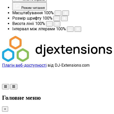
Режим читання
Масштабування
100
%
Розмір шрифту
100
%
Висота лінії
100
%
Інтервал між літерами
100
%
Плагін веб-доступності
від DJ-Extensions.com
Головне меню
×