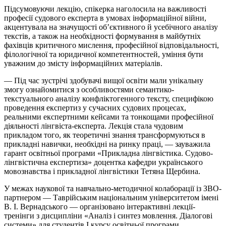
Підсумовуючи лекцію, спікерка наголосила на важливості
професії судового експерта в умовах інформаційної війни,
акцентувала на значущості об’єктивного й усебічного аналізу
текстів, а також на необхідності формування в майбутніх
фахівців критичного мислення, професійної відповідальності,
філологічної та юридичної компетентностей, уміння бути
уважним до змісту інформаційних матеріалів.
— Під час зустрічі здобувачі вищої освіти мали унікальну
змогу ознайомитися з особливостями семантико-
текстуального аналізу конфліктогенного тексту, специфікою
проведення експертиз у сучасних судових процесах,
реальними експертними кейсами та тонкощами професійної
діяльності лінгвіста-експерта. Лекція стала чудовим
прикладом того, як теоретичні знання трансформуються в
прикладні навички, необхідні на ринку праці, — зауважила
гарант освітньої програми «Прикладна лінгвістика. Судово-
лінгвістична експертиза» доцентка кафедри українського
мовознавства і прикладної лінгвістики Тетяна Щербина.
У межах наукової та навчально-методичної колаборації із ЗВО-
партнером — Таврійським національним університетом імені
В. І. Вернадського — організовано інтерактивні лекції-
тренінги з дисципліни «Аналіз і синтез мовлення. Діалогові
системи» для студентів І курсу освітньої програми