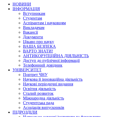
НОВИНИ
ІНФОРМАЦІЯ
Вступникам
Студентам
Аспірантам і науковцям
Викладачам
Вакансії
Документи
Цікаво про науку
ВАША БЕЗПЕКА
ВАРТО ЗНАТИ!
АНТИКОРУПЦІЙНА ДІЯЛЬНІСТЬ
Доступ до публічної інформації
Телефонний довідник
УНІВЕРСИТЕТ
Портрет ЧНУ
Наукова й інноваційна діяльність
Наукові періодичні видання
Освітня діяльність
Сталий розвиток
Міжнародна діяльність
Студентська рада
Асоціація випускників
ПІДРОЗДІЛИ
Навчально-наукові інститути та факультети