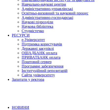
Навчально-наукові центри
Адміністративно-управлінські
Освітньо-виховний та науковий процес
Адміністративно-господарські
Наукові підрозділи
Наукова бібліотека
Студмістечко
РЕСУРСИ
е-Університет
Підтримка користувачів
Державні закупівлі
ОЩАДБАНК оплата
ПРИВАТБАНК оплата
Поштовий сервер
Програмне забезпечення
Інституційний репозитарій
Сайти університету
Запитати у ректора
НОВИНИ