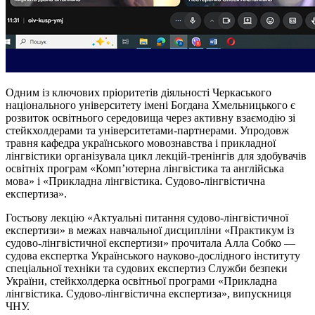
Одним із ключових пріоритетів діяльності Черкаського
національного університету імені Богдана Хмельницького є
розвиток освітнього середовища через активну взаємодію зі
стейкхолдерами та університетами-партнерами. Упродовж
травня кафедра українського мовознавства і прикладної
лінгвістики організувала цикл лекцій-тренінгів для здобувачів
освітніх програм «Комп’ютерна лінгвістика та англійська
мова» і «Прикладна лінгвістика. Судово-лінгвістична
експертиза».
Гостьову лекцію «Актуальні питання судово-лінгвістичної
експертизи» в межах навчальної дисципліни «Практикум із
судово-лінгвістичної експертизи» прочитала Алла Собко —
судова експертка Українського науково-дослідного інституту
спеціальної техніки та судових експертиз Служби безпеки
України, стейкхолдерка освітньої програми «Прикладна
лінгвістика. Судово-лінгвістична експертиза», випускниця
ЧНУ.