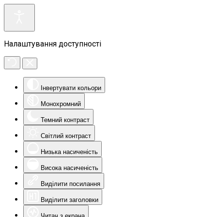
Налаштування доступності
Інвертувати кольори
Монохромний
Темний контраст
Світлий контраст
Низька насиченість
Висока насиченість
Виділити посилання
Виділити заголовки
Читач з екрана