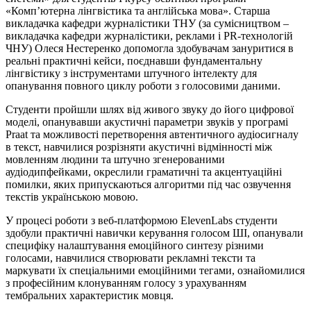
«Комп’ютерна лінгвістика та англійська мова». Старша
викладачка кафедри журналістики ТНУ (за сумісництвом –
викладачка кафедри журналістики, реклами і PR-технологій
ЧНУ) Олеся Нестеренко допомогла здобувачам зануритися в
реальні практичні кейси, поєднавши фундаментальну
лінгвістику з інструментами штучного інтелекту для
опанування повного циклу роботи з голосовими даними.
Студенти пройшли шлях від живого звуку до його цифрової
моделі, опанувавши акустичні параметри звуків у програмі
Praat та можливості перетворення автентичного аудіосигналу
в текст, навчилися розрізняти акустичні відмінності між
мовленням людини та штучно згенерованими
аудіодипфейками, окреслили граматичні та акцентуаційні
помилки, яких припускаються алгоритми під час озвучення
текстів українською мовою.
У процесі роботи з веб-платформою ElevenLabs студенти
здобули практичні навички керування голосом ШІ, опанували
специфіку налаштування емоційного синтезу різними
голосами, навчилися створювати рекламні тексти та
маркувати їх спеціальними емоційними тегами, ознайомилися
з професійним клонуванням голосу з урахуванням
тембральних характеристик мовця.