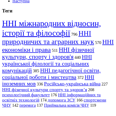
Наступна
Теги
ННІ міжнародних відносин,
історії та філософії
ННІ
796
природничих та аграрних наук
ННІ
570
економіки і права
ННІ фізичної
511
культури, спорту і здоров'я
ННІ
440
української філології та соціальних
комунікацій
ННІ педагогічної освіти,
385
соціальної роботи і мистецтва
ННІ
372
іноземних мов
Російсько-українська війна
336
227
ННІ фізичної культури спорту та здоров’я
208
психологічний факультет
ННІ інформаційних та
176
освітніх технологій
допомога ЗСУ
спортсмени
174
166
ЧНУ
перемога
142
137
Приймальна комісія ЧНУ
119