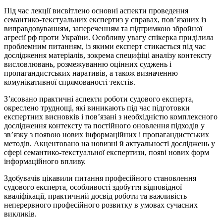
Під час лекції висвітлено основні аспекти проведення
семантико-текстуальних експертиз у справах, пов’язаних із
виправдовуванням, запереченням та підтримкою збройної
агресії рф проти України. Особливу увагу спікерка приділила
проблемним питанням, із якими експерт стикається під час
дослідження матеріалів, зокрема специфіці аналізу контексту
висловлювань, розмежуванню оцінних суджень і
пропагандистських наративів, а також визначенню
комунікативної спрямованості текстів.
З’ясовано практичні аспекти роботи судового експерта,
окреслено труднощі, які виникають під час підготовки
експертних висновків і пов’язані з необхідністю комплексного
дослідження контексту та постійного оновлення підходів у
зв’язку з появою нових інформаційних і пропагандистських
методів. Акцентовано на новизні й актуальності досліджень у
сфері семантико-текстуальної експертизи, появі нових форм
інформаційного впливу.
Здобувачів цікавили питання професійного становлення
судового експерта, особливості здобуття відповідної
кваліфікації, практичний досвід роботи та важливість
неперервного професійного розвитку в умовах сучасних
викликів.