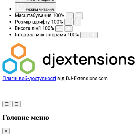
Режим читання
Масштабування
100
%
Розмір шрифту
100
%
Висота лінії
100
%
Інтервал між літерами
100
%
Плагін веб-доступності
від DJ-Extensions.com
Головне меню
×