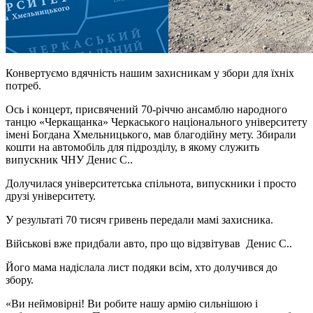
Конвертуємо вдячність нашим захисникам у збори для їхніх
потреб.
Ось і концерт, присвячений 70-річчю ансамблю народного
танцю «Черкащанка» Черкаського національного університету
імені Богдана Хмельницького, мав благодійну мету. Збирали
кошти на автомобіль для підрозділу, в якому служить
випускник ЧНУ Денис С..
Долучилася університетська спільнота, випускники і просто
друзі університету.
У результаті 70 тисяч гривень передали мамі захисника.
Військові вже придбали авто, про що відзвітував Денис С..
Його мама надіслала лист подяки всім, хто долучився до
збору.
«Ви неймовірні! Ви робите нашу армію сильнішою і