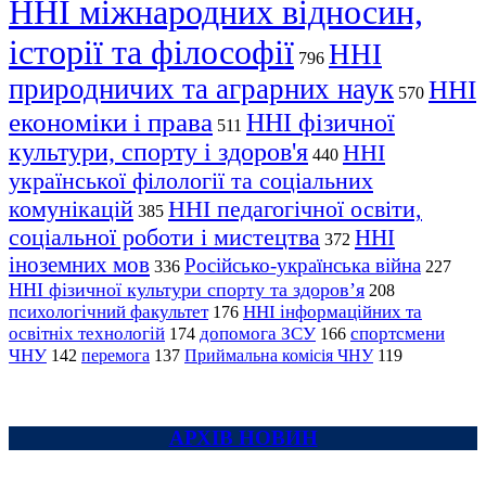
ННІ міжнародних відносин,
історії та філософії
ННІ
796
природничих та аграрних наук
ННІ
570
економіки і права
ННІ фізичної
511
культури, спорту і здоров'я
ННІ
440
української філології та соціальних
комунікацій
ННІ педагогічної освіти,
385
соціальної роботи і мистецтва
ННІ
372
іноземних мов
Російсько-українська війна
336
227
ННІ фізичної культури спорту та здоров’я
208
психологічний факультет
ННІ інформаційних та
176
освітніх технологій
допомога ЗСУ
спортсмени
174
166
ЧНУ
перемога
142
137
Приймальна комісія ЧНУ
119
АРХІВ НОВИН