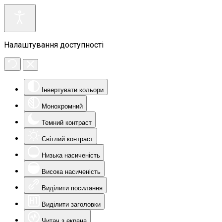
Налаштування доступності
Інвертувати кольори
Монохромний
Темний контраст
Світлий контраст
Низька насиченість
Висока насиченість
Виділити посилання
Виділити заголовки
Читач з екрана