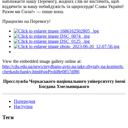
наближаєте нашу Перемогу, жодних слів не вистачить, щоб
віддячити за вашу небайдужість та щиросердя! Слава Україні!
Разом ми Сила!» — пише вона.
Працюємо на Перемогу!
View the embedded image gallery online at:
http://cdu.edu.ua/news/prydbano-avto-na-iake-zbyraly-na-kontserti-
cherkashchanky.html#sigProId8e0857df86
Пресслужба Черкаського національного університету імені
Богдана Хмельницького
Попередня
Наступна
Теги