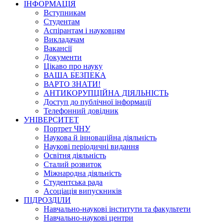
ІНФОРМАЦІЯ
Вступникам
Студентам
Аспірантам і науковцям
Викладачам
Вакансії
Документи
Цікаво про науку
ВАША БЕЗПЕКА
ВАРТО ЗНАТИ!
АНТИКОРУПЦІЙНА ДІЯЛЬНІСТЬ
Доступ до публічної інформації
Телефонний довідник
УНІВЕРСИТЕТ
Портрет ЧНУ
Наукова й інноваційна діяльність
Наукові періодичні видання
Освітня діяльність
Сталий розвиток
Міжнародна діяльність
Студентська рада
Асоціація випускників
ПІДРОЗДІЛИ
Навчально-наукові інститути та факультети
Навчально-наукові центри