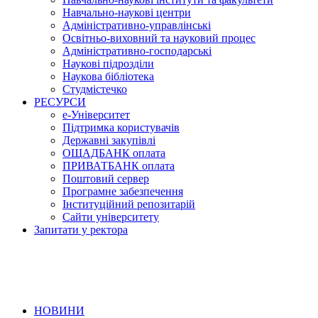
Навчально-наукові центри
Адміністративно-управлінські
Освітньо-виховний та науковий процес
Адміністративно-господарські
Наукові підрозділи
Наукова бібліотека
Студмістечко
РЕСУРСИ
е-Університет
Підтримка користувачів
Державні закупівлі
ОЩАДБАНК оплата
ПРИВАТБАНК оплата
Поштовий сервер
Програмне забезпечення
Інституційний репозитарій
Сайти університету
Запитати у ректора
НОВИНИ