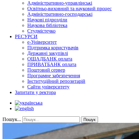
Адміністративно-управлінські
Освітньо-виховний та науковий процес
Адміністративно-господарські
Наукові підрозділи
Наукова бібліотека
Студмістечко
РЕСУРСИ
е-Університет
Підтримка користувачів
Державні закупівлі
ОЩАДБАНК оплата
ПРИВАТБАНК оплата
Поштовий сервер
Програмне забезпечення
Інституційний репозитарій
Сайти університету
Запитати у ректора
Пошук...
Пошук