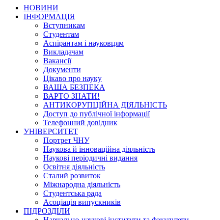
НОВИНИ
ІНФОРМАЦІЯ
Вступникам
Студентам
Аспірантам і науковцям
Викладачам
Вакансії
Документи
Цікаво про науку
ВАША БЕЗПЕКА
ВАРТО ЗНАТИ!
АНТИКОРУПЦІЙНА ДІЯЛЬНІСТЬ
Доступ до публічної інформації
Телефонний довідник
УНІВЕРСИТЕТ
Портрет ЧНУ
Наукова й інноваційна діяльність
Наукові періодичні видання
Освітня діяльність
Сталий розвиток
Міжнародна діяльність
Студентська рада
Асоціація випускників
ПІДРОЗДІЛИ
Навчально-наукові інститути та факультети