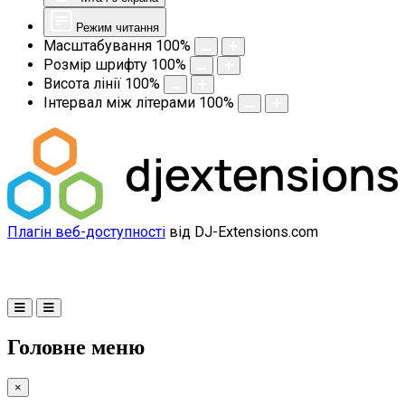
Режим читання
Масштабування
100
%
Розмір шрифту
100
%
Висота лінії
100
%
Інтервал між літерами
100
%
Плагін веб-доступності
від DJ-Extensions.com
Головне меню
×