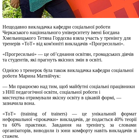
Нещодавно викладачка кафедри соціальної роботи
Черкаського національного університету імені Богдана
Хмельницького Тетяна Гордєєва взяла участь у тренінгу для
тренерів «ТоТ» від ком'юніті викладачів «Прогресильні».
«Прогресильні» — це об’єднання освітян, громадських діячів
та студентів, які прагнуть якісних змін в освіті.
Однією з тренерок була також викладачка кафедри соціальної
роботи Марина Матвійчук:
— Ми працюємо над тим, щоб майбутні соціальні працівники
з ННІ педагогічної освіти, соціальної роботи і
мистецтва отримували якісну освіту в цікавій формі, —
зазначила вона.
«ТоТ» (training of trainers) — це унікальний формат
неформальної «прокачки» викладачів, де подається 40% теорії
та 60% практики. Завдання на тренінгу, за словами
організаторів, виводили із зони комфорту навіть викладачів зі
стажем.