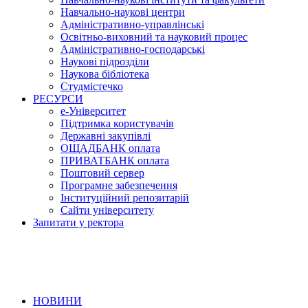
Навчально-наукові центри
Адміністративно-управлінські
Освітньо-виховний та науковий процес
Адміністративно-господарські
Наукові підрозділи
Наукова бібліотека
Студмістечко
РЕСУРСИ
е-Університет
Підтримка користувачів
Державні закупівлі
ОЩАДБАНК оплата
ПРИВАТБАНК оплата
Поштовий сервер
Програмне забезпечення
Інституційний репозитарій
Сайти університету
Запитати у ректора
НОВИНИ