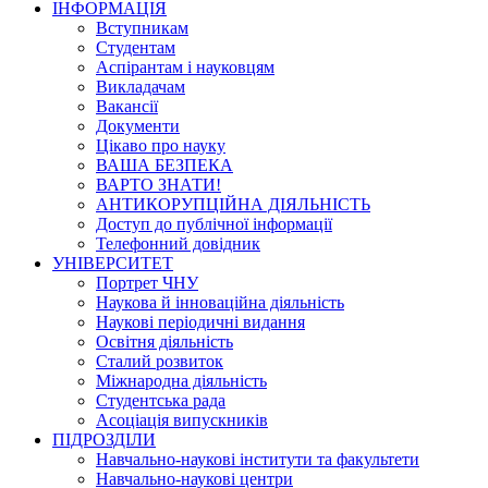
ІНФОРМАЦІЯ
Вступникам
Студентам
Аспірантам і науковцям
Викладачам
Вакансії
Документи
Цікаво про науку
ВАША БЕЗПЕКА
ВАРТО ЗНАТИ!
АНТИКОРУПЦІЙНА ДІЯЛЬНІСТЬ
Доступ до публічної інформації
Телефонний довідник
УНІВЕРСИТЕТ
Портрет ЧНУ
Наукова й інноваційна діяльність
Наукові періодичні видання
Освітня діяльність
Сталий розвиток
Міжнародна діяльність
Студентська рада
Асоціація випускників
ПІДРОЗДІЛИ
Навчально-наукові інститути та факультети
Навчально-наукові центри