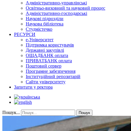
Адміністративно-управлінські
Освітньо-виховний та науковий процес
Адміністративно-господарські
Наукові підрозділи
Наукова бібліотека
Студмістечко
РЕСУРСИ
е-Університет
Підтримка користувачів
Державні закупівлі
ОЩАДБАНК оплата
ПРИВАТБАНК оплата
Поштовий сервер
Програмне забезпечення
Інституційний репозитарій
Сайти університету
Запитати у ректора
Пошук...
Пошук