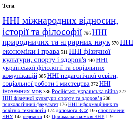
Теги
ННІ міжнародних відносин,
історії та філософії
ННІ
796
природничих та аграрних наук
ННІ
570
економіки і права
ННІ фізичної
511
культури, спорту і здоров'я
ННІ
440
української філології та соціальних
комунікацій
ННІ педагогічної освіти,
385
соціальної роботи і мистецтва
ННІ
372
іноземних мов
Російсько-українська війна
336
227
ННІ фізичної культури спорту та здоров’я
208
психологічний факультет
ННІ інформаційних та
176
освітніх технологій
допомога ЗСУ
спортсмени
174
166
ЧНУ
перемога
142
137
Приймальна комісія ЧНУ
119