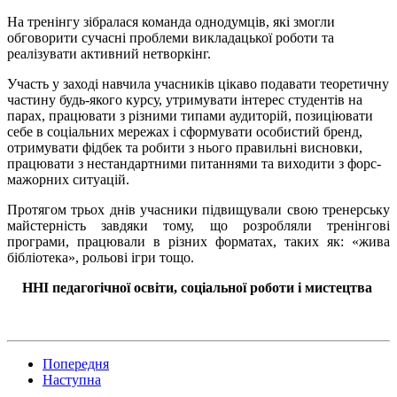
На тренінгу зібралася команда однодумців, які змогли
обговорити сучасні проблеми викладацької роботи та
реалізувати активний нетворкінг.
Участь у заході навчила учасників цікаво подавати теоретичну
частину будь-якого курсу, утримувати інтерес студентів на
парах, працювати з різними типами аудиторій, позиціювати
себе в соціальних мережах і сформувати особистий бренд,
отримувати фідбек та робити з нього правильні висновки,
працювати з нестандартними питаннями та виходити з форс-
мажорних ситуацій.
Протягом трьох днів учасники підвищували свою тренерську
майстерність завдяки тому, що розробляли тренінгові
програми, працювали в різних форматах, таких як: «жива
бібліотека», рольові ігри тощо.
ННІ педагогічної освіти, соціальної роботи і мистецтва
Попередня
Наступна