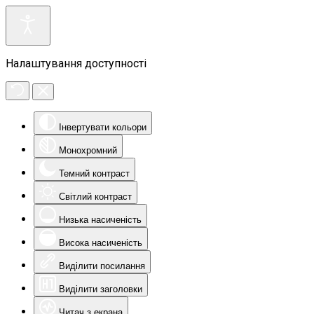
Налаштування доступності
Інвертувати кольори
Монохромний
Темний контраст
Світлий контраст
Низька насиченість
Висока насиченість
Виділити посилання
Виділити заголовки
Читач з екрана