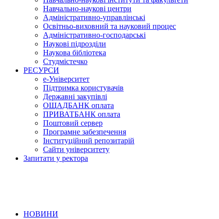
Навчально-наукові центри
Адміністративно-управлінські
Освітньо-виховний та науковий процес
Адміністративно-господарські
Наукові підрозділи
Наукова бібліотека
Студмістечко
РЕСУРСИ
е-Університет
Підтримка користувачів
Державні закупівлі
ОЩАДБАНК оплата
ПРИВАТБАНК оплата
Поштовий сервер
Програмне забезпечення
Інституційний репозитарій
Сайти університету
Запитати у ректора
НОВИНИ