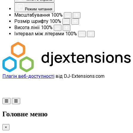
Режим читання
Масштабування
100
%
Розмір шрифту
100
%
Висота лінії
100
%
Інтервал між літерами
100
%
Плагін веб-доступності
від DJ-Extensions.com
Головне меню
×