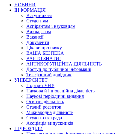
НОВИНИ
ІНФОРМАЦІЯ
Вступникам
Студентам
Аспірантам і науковцям
Викладачам
Вакансії
Документи
Цікаво про науку
ВАША БЕЗПЕКА
ВАРТО ЗНАТИ!
АНТИКОРУПЦІЙНА ДІЯЛЬНІСТЬ
Доступ до публічної інформації
Телефонний довідник
УНІВЕРСИТЕТ
Портрет ЧНУ
Наукова й інноваційна діяльність
Наукові періодичні видання
Освітня діяльність
Сталий розвиток
Міжнародна діяльність
Студентська рада
Асоціація випускників
ПІДРОЗДІЛИ
Навчально-наукові інститути та факультети