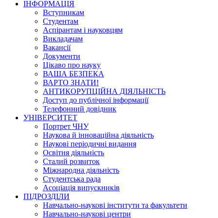
ІНФОРМАЦІЯ
Вступникам
Студентам
Аспірантам і науковцям
Викладачам
Вакансії
Документи
Цікаво про науку
ВАША БЕЗПЕКА
ВАРТО ЗНАТИ!
АНТИКОРУПЦІЙНА ДІЯЛЬНІСТЬ
Доступ до публічної інформації
Телефонний довідник
УНІВЕРСИТЕТ
Портрет ЧНУ
Наукова й інноваційна діяльність
Наукові періодичні видання
Освітня діяльність
Сталий розвиток
Міжнародна діяльність
Студентська рада
Асоціація випускників
ПІДРОЗДІЛИ
Навчально-наукові інститути та факультети
Навчально-наукові центри