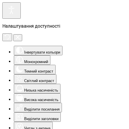
Налаштування доступності
Інвертувати кольори
Монохромний
Темний контраст
Світлий контраст
Низька насиченість
Висока насиченість
Виділити посилання
Виділити заголовки
Читач з екрана