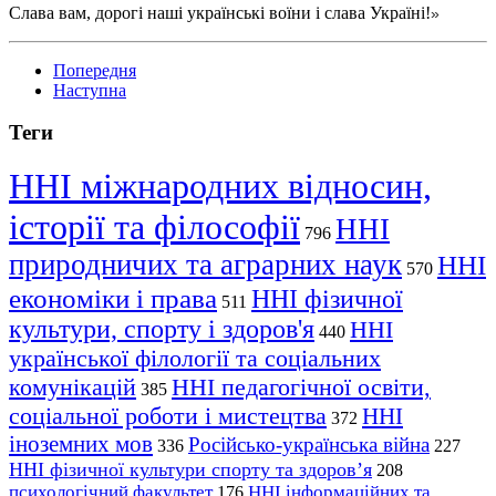
Слава вам, дорогі наші українські воїни і слава Україні!
»
Попередня
Наступна
Теги
ННІ міжнародних відносин,
історії та філософії
ННІ
796
природничих та аграрних наук
ННІ
570
економіки і права
ННІ фізичної
511
культури, спорту і здоров'я
ННІ
440
української філології та соціальних
комунікацій
ННІ педагогічної освіти,
385
соціальної роботи і мистецтва
ННІ
372
іноземних мов
Російсько-українська війна
336
227
ННІ фізичної культури спорту та здоров’я
208
психологічний факультет
ННІ інформаційних та
176