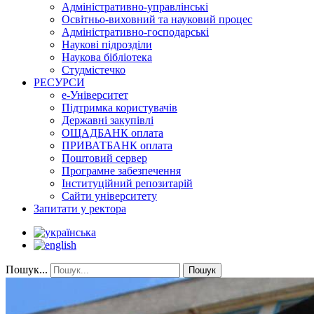
Адміністративно-управлінські
Освітньо-виховний та науковий процес
Адміністративно-господарські
Наукові підрозділи
Наукова бібліотека
Студмістечко
РЕСУРСИ
е-Університет
Підтримка користувачів
Державні закупівлі
ОЩАДБАНК оплата
ПРИВАТБАНК оплата
Поштовий сервер
Програмне забезпечення
Інституційний репозитарій
Сайти університету
Запитати у ректора
Пошук...
Пошук