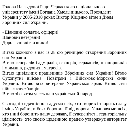
Голова Наглядової Ради Черкаського національного
університету імені Богдана Хмельницького, Президент
України у 2005-2010 роках Віктор Ющенко вітає з Днем
Збройних сил України.
Шановні солдати, офіцери!
«‎
Шановні ветерани!
Дорогі співвітчизники!
Вітаю кожного з вас із 28-ою річницею створення Збройних
сил України!
Вітаю генералів і адміралів, офіцерів, сержантів, прапорщиків
і мічманів, рядових і матросів.
Вітаю цивільних працівників Збройних сил України! Вітаю
Сухопутні війська, Повітряні і Військово-Морські сили
України. Вітаю всіх ветеранів Української армії. Вітаю сім'ї
військослужбовців.
Вітаю зі святом увесь наш український народ.
Сьогодні з вдячністю згадуємо всіх, хто творив і творить славу
і міць України, в боях боронив її від ворога. Ушановуємо всіх,
хто нині боронить нашу державу, її суверенітет і територіальну
цілісность, хто своєю щоденною працею утверджує авторитет
України.