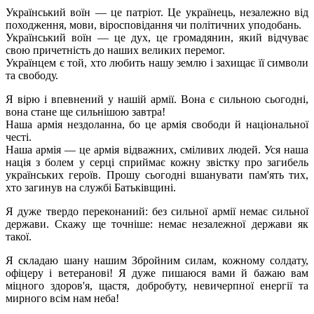
Український воїн — це патріот. Це українець, незалежно від
походження, мови, віросповідання чи політичних уподобань.
Український воїн — це дух, це громадянин, який відчуває
свою причетність до наших великих перемог.
Українцем є той, хто любить нашу землю і захищає її символи
та свободу.
Я вірю і впевнений у нашій армії. Вона є сильною сьогодні,
вона стане ще сильнішою завтра!
Наша армія нездоланна, бо це армія свободи й національної
честі.
Наша армія — це армія відважних, сміливих людей. Уся наша
нація з болем у серці сприймає кожну звістку про загибель
українських героїв. Прошу сьогодні вшанувати пам'ять тих,
хто загинув на службі Батьківщині.
Я дуже твердо переконаний: без сильної армії немає сильної
держави. Скажу ще точніше: немає незалежної держави як
такої.
Я складаю шану нашим Збройним силам, кожному солдату,
офіцеру і ветеранові! Я дуже пишаюся вами й бажаю вам
міцного здоров'я, щастя, добробуту, невичерпної енергії та
мирного всім нам неба!