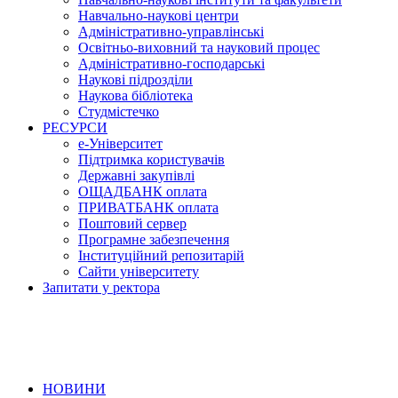
Навчально-наукові центри
Адміністративно-управлінські
Освітньо-виховний та науковий процес
Адміністративно-господарські
Наукові підрозділи
Наукова бібліотека
Студмістечко
РЕСУРСИ
е-Університет
Підтримка користувачів
Державні закупівлі
ОЩАДБАНК оплата
ПРИВАТБАНК оплата
Поштовий сервер
Програмне забезпечення
Інституційний репозитарій
Сайти університету
Запитати у ректора
НОВИНИ