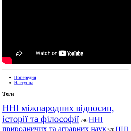
Попередня
Наступна
Теги
ННІ міжнародних відносин,
історії та філософії
ННІ
796
природничих та аграрних наук
ННІ
570