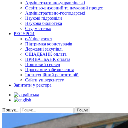
Адміністративно-управлінські
Освітньо-виховний та науковий процес
Адміністративно-господарські
Наукові підрозділи
Наукова бібліотека
Студмістечко
РЕСУРСИ
е-Університет
Підтримка користувачів
Державні закупівлі
ОЩАДБАНК оплата
ПРИВАТБАНК оплата
Поштовий сервер
Програмне забезпечення
Інституційний репозитарій
Сайти університету
Запитати у ректора
Пошук...
Пошук