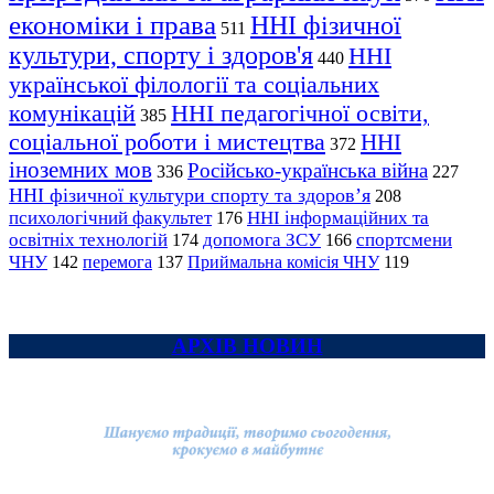
економіки і права
ННІ фізичної
511
культури, спорту і здоров'я
ННІ
440
української філології та соціальних
комунікацій
ННІ педагогічної освіти,
385
соціальної роботи і мистецтва
ННІ
372
іноземних мов
Російсько-українська війна
336
227
ННІ фізичної культури спорту та здоров’я
208
психологічний факультет
ННІ інформаційних та
176
освітніх технологій
допомога ЗСУ
спортсмени
174
166
ЧНУ
перемога
142
137
Приймальна комісія ЧНУ
119
АРХІВ НОВИН