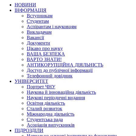
НОВИНИ
ІНФОРМАЦІЯ
Вступникам
Студентам
Аспірантам і науковцям
Викладачам
Вакансії
Документи
Цікаво про науку
ВАША БЕЗПЕКА
ВАРТО ЗНАТИ!
АНТИКОРУПЦІЙНА ДІЯЛЬНІСТЬ
Доступ до публічної інформації
Телефонний довідник
УНІВЕРСИТЕТ
Портрет ЧНУ
Наукова й інноваційна діяльність
Наукові періодичні видання
Освітня діяльність
Сталий розвиток
Міжнародна діяльність
Студентська рада
Асоціація випускників
ПІДРОЗДІЛИ
Навчально-наукові інститути та факультети