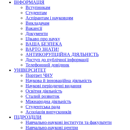
ІНФОРМАЦІЯ
Вступникам
Студентам
Аспірантам і науковцям
Викладачам
Вакансії
Документи
Цікаво про науку
ВАША БЕЗПЕКА
ВАРТО ЗНАТИ!
АНТИКОРУПЦІЙНА ДІЯЛЬНІСТЬ
Доступ до публічної інформації
Телефонний довідник
УНІВЕРСИТЕТ
Портрет ЧНУ
Наукова й інноваційна діяльність
Наукові періодичні видання
Освітня діяльність
Сталий розвиток
Міжнародна діяльність
Студентська рада
Асоціація випускників
ПІДРОЗДІЛИ
Навчально-наукові інститути та факультети
Навчально-наукові центри