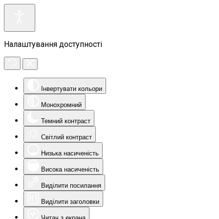
Налаштування доступності
Інвертувати кольори
Монохромний
Темний контраст
Світлий контраст
Низька насиченість
Висока насиченість
Виділити посилання
Виділити заголовки
Читач з екрана