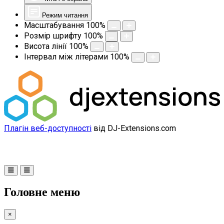
Режим читання
Масштабування
100
%
Розмір шрифту
100
%
Висота лінії
100
%
Інтервал між літерами
100
%
Плагін веб-доступності
від DJ-Extensions.com
Головне меню
×