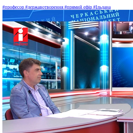
#професор
#державотворення
#прямий ефір
#Ільдана