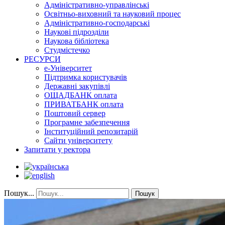
Адміністративно-управлінські
Освітньо-виховний та науковий процес
Адміністративно-господарські
Наукові підрозділи
Наукова бібліотека
Студмістечко
РЕСУРСИ
е-Університет
Підтримка користувачів
Державні закупівлі
ОЩАДБАНК оплата
ПРИВАТБАНК оплата
Поштовий сервер
Програмне забезпечення
Інституційний репозитарій
Сайти університету
Запитати у ректора
Пошук...
Пошук