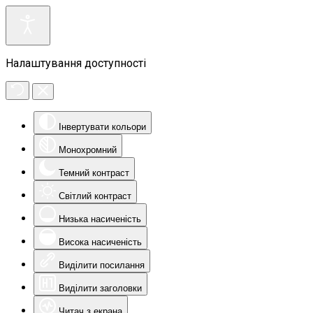
Налаштування доступності
Інвертувати кольори
Монохромний
Темний контраст
Світлий контраст
Низька насиченість
Висока насиченість
Виділити посилання
Виділити заголовки
Читач з екрана