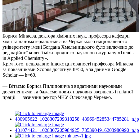
Бориса Мінаєва, доктора хімічних наук, професора кафедри
хімії та наноматеріалознавства Черкаського національного
університету імені Богдана Хмельницького було включено до
редакційної колегії міжнародного наукового журналу «Trends
in Applied Chemistry».
Крім того, нещодавно індекс цитованості професора Мінаєва
за показниками Scopus досягнув h=50, а за даними Google
Scholar — h=60.
— Вітаємо Бориса Пилиповича з видатними науковими
досягненнями та бажаємо нових наукових звершень і плідної
праці! — зазначив ректор ЧНУ Олександр Черевко.