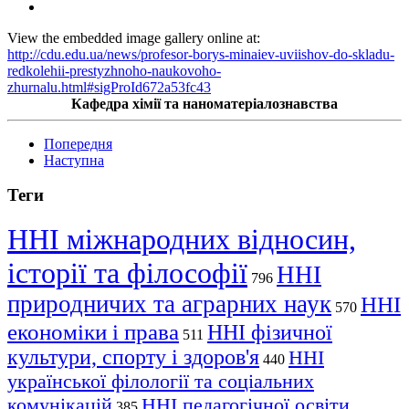
View the embedded image gallery online at:
http://cdu.edu.ua/news/profesor-borys-minaiev-uviishov-do-skladu-
redkolehii-prestyzhnoho-naukovoho-
zhurnalu.html#sigProId672a53fc43
Кафедра хімії та наноматеріалознавства
Попередня
Наступна
Теги
ННІ міжнародних відносин,
історії та філософії
ННІ
796
природничих та аграрних наук
ННІ
570
економіки і права
ННІ фізичної
511
культури, спорту і здоров'я
ННІ
440
української філології та соціальних
комунікацій
ННІ педагогічної освіти,
385