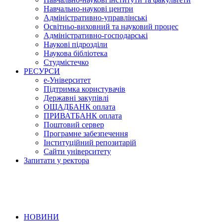
Навчально-наукові центри
Адміністративно-управлінські
Освітньо-виховний та науковий процес
Адміністративно-господарські
Наукові підрозділи
Наукова бібліотека
Студмістечко
РЕСУРСИ
е-Університет
Підтримка користувачів
Державні закупівлі
ОЩАДБАНК оплата
ПРИВАТБАНК оплата
Поштовий сервер
Програмне забезпечення
Інституційний репозитарій
Сайти університету
Запитати у ректора
НОВИНИ