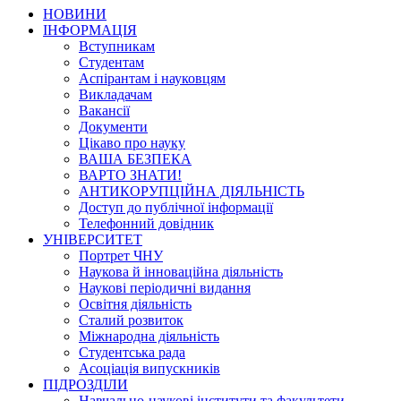
НОВИНИ
ІНФОРМАЦІЯ
Вступникам
Студентам
Аспірантам і науковцям
Викладачам
Вакансії
Документи
Цікаво про науку
ВАША БЕЗПЕКА
ВАРТО ЗНАТИ!
АНТИКОРУПЦІЙНА ДІЯЛЬНІСТЬ
Доступ до публічної інформації
Телефонний довідник
УНІВЕРСИТЕТ
Портрет ЧНУ
Наукова й інноваційна діяльність
Наукові періодичні видання
Освітня діяльність
Сталий розвиток
Міжнародна діяльність
Студентська рада
Асоціація випускників
ПІДРОЗДІЛИ
Навчально-наукові інститути та факультети