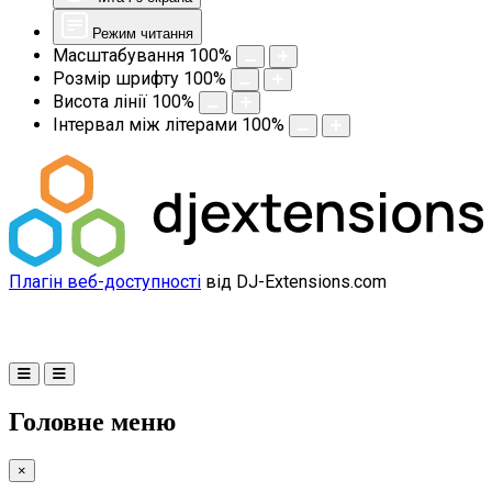
Режим читання
Масштабування
100
%
Розмір шрифту
100
%
Висота лінії
100
%
Інтервал між літерами
100
%
Плагін веб-доступності
від DJ-Extensions.com
Головне меню
×