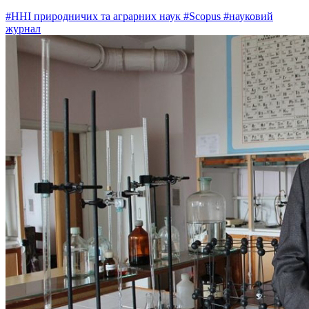
#ННІ природничих та аграрних наук
#Scopus
#науковий
журнал