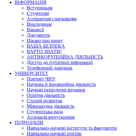
ІНФОРМАЦІЯ
Вступникам
Студентам
Аспірантам і науковцям
Викладачам
Вакансії
Документи
Цікаво про науку
ВАША БЕЗПЕКА
ВАРТО ЗНАТИ!
АНТИКОРУПЦІЙНА ДІЯЛЬНІСТЬ
Доступ до публічної інформації
Телефонний довідник
УНІВЕРСИТЕТ
Портрет ЧНУ
Наукова й інноваційна діяльність
Наукові періодичні видання
Освітня діяльність
Сталий розвиток
Міжнародна діяльність
Студентська рада
Асоціація випускників
ПІДРОЗДІЛИ
Навчально-наукові інститути та факультети
Навчально-наукові центри