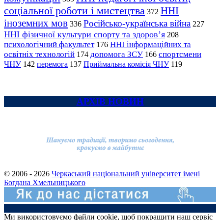
соціальної роботи і мистецтва
ННІ
372
іноземних мов
Російсько-українська війна
336
227
ННІ фізичної культури спорту та здоров’я
208
психологічний факультет
ННІ інформаційних та
176
освітніх технологій
допомога ЗСУ
спортсмени
174
166
ЧНУ
перемога
142
137
Приймальна комісія ЧНУ
119
АРХІВ НОВИН
© 2006 - 2026
Черкаський національний університет імені
Богдана Хмельницького
Ми використовуємо файли cookie, щоб покращити наш сервіс