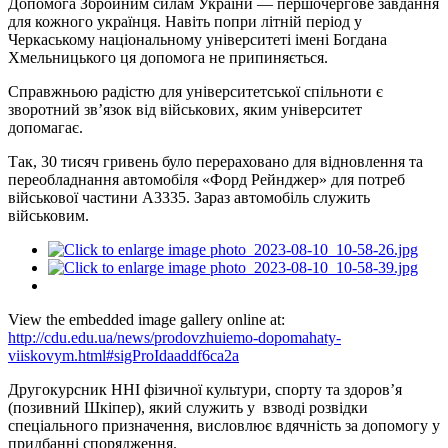
Допомога Збройним силам України — першочергове завдання
для кожного українця. Навіть попри літній період у
Черкаському національному університеті імені Богдана
Хмельницького ця допомога не припиняється.
Справжньою радістю для університетської спільноти є
зворотний зв’язок від військових, яким університет
допомагає.
Так, 30 тисяч гривень було перераховано для відновлення та
переобладнання автомобіля «Форд Рейнджер» для потреб
військової частини А3335. Зараз автомобіль служить
військовим.
View the embedded image gallery online at:
http://cdu.edu.ua/news/prodovzhuiemo-dopomahaty-
viiskovym.html#sigProIdaaddf6ca2a
Другокурсник ННІ фізичної культури, спорту та здоров’я
(позивний Шкіпер), який служить у взводі розвідки
спеціального призначення, висловлює вдячність за допомогу у
придбанні спорядження.