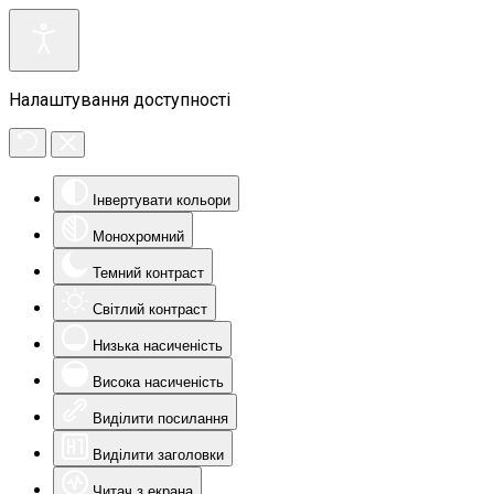
Налаштування доступності
Інвертувати кольори
Монохромний
Темний контраст
Світлий контраст
Низька насиченість
Висока насиченість
Виділити посилання
Виділити заголовки
Читач з екрана