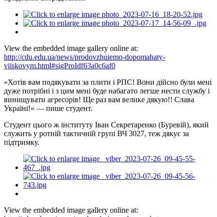
View the embedded image gallery online at:
http://cdu.edu.ua/news/prodovzhuiemo-dopomahaty-
viiskovym.html#sigProIdf63a0c6af0
«Хотів вам подякувати за плити і РПС! Вони дійсно були мені
дуже потрібні і з цим мені буде набагато легше нести службу і
винищувати агресорів! Ще раз вам велике дякую!! Слава
Україні!» — пише студент.
Студент цього ж інституту Іван Секретаренко (Буревій), який
служить у ротній тактичній групі ВЧ 3027, теж дякує за
підтримку.
View the embedded image gallery online at: