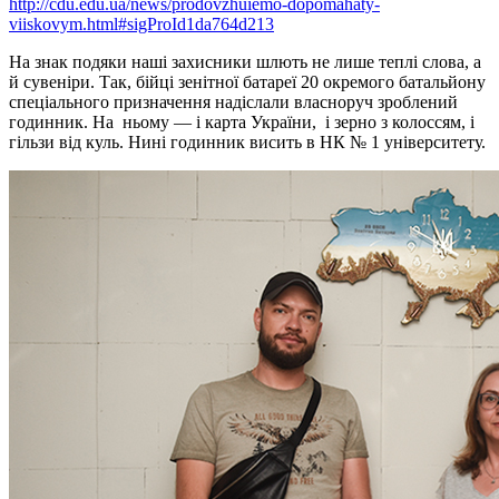
http://cdu.edu.ua/news/prodovzhuiemo-dopomahaty-
viiskovym.html#sigProId1da764d213
На знак подяки наші захисники шлють не лише теплі слова, а
й сувеніри. Так, бійці зенітної батареї 20 окремого батальйону
спеціального призначення надіслали власноруч зроблений
годинник. На ньому — і карта України, і зерно з колоссям, і
гільзи від куль. Нині годинник висить в НК № 1 університету.