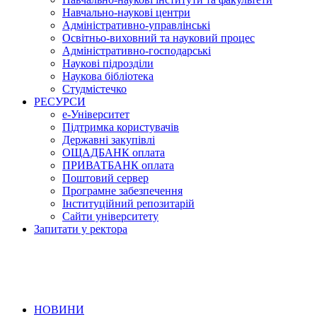
Навчально-наукові центри
Адміністративно-управлінські
Освітньо-виховний та науковий процес
Адміністративно-господарські
Наукові підрозділи
Наукова бібліотека
Студмістечко
РЕСУРСИ
е-Університет
Підтримка користувачів
Державні закупівлі
ОЩАДБАНК оплата
ПРИВАТБАНК оплата
Поштовий сервер
Програмне забезпечення
Інституційний репозитарій
Сайти університету
Запитати у ректора
НОВИНИ