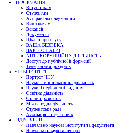
ІНФОРМАЦІЯ
Вступникам
Студентам
Аспірантам і науковцям
Викладачам
Вакансії
Документи
Цікаво про науку
ВАША БЕЗПЕКА
ВАРТО ЗНАТИ!
АНТИКОРУПЦІЙНА ДІЯЛЬНІСТЬ
Доступ до публічної інформації
Телефонний довідник
УНІВЕРСИТЕТ
Портрет ЧНУ
Наукова й інноваційна діяльність
Наукові періодичні видання
Освітня діяльність
Сталий розвиток
Міжнародна діяльність
Студентська рада
Асоціація випускників
ПІДРОЗДІЛИ
Навчально-наукові інститути та факультети
Навчально-наукові центри