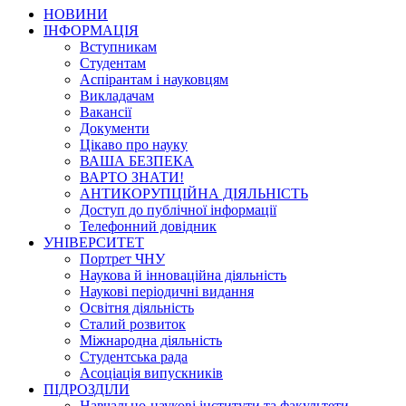
НОВИНИ
ІНФОРМАЦІЯ
Вступникам
Студентам
Аспірантам і науковцям
Викладачам
Вакансії
Документи
Цікаво про науку
ВАША БЕЗПЕКА
ВАРТО ЗНАТИ!
АНТИКОРУПЦІЙНА ДІЯЛЬНІСТЬ
Доступ до публічної інформації
Телефонний довідник
УНІВЕРСИТЕТ
Портрет ЧНУ
Наукова й інноваційна діяльність
Наукові періодичні видання
Освітня діяльність
Сталий розвиток
Міжнародна діяльність
Студентська рада
Асоціація випускників
ПІДРОЗДІЛИ
Навчально-наукові інститути та факультети