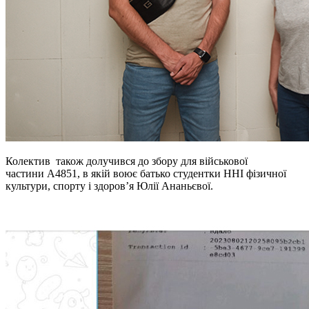
Колектив також долучився до збору для військової
частини А4851, в якій воює батько студентки ННІ фізичної
культури, спорту і здоров’я Юлії Ананьєвої.