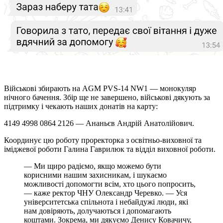
Військові збирають на AGM PVS-14 NW1 — монокуляр
нічного бачення. Збір ще не завершено, військові дякують за
підтримку і чекають наших донатів на карту:
4149 4998 0864 2126 — Ананьєв Андрій Анатолійович.
Координує цю роботу проректорка з освітньо-виховної та
іміджевої роботи Галина Гаврилюк та відділ виховної роботи.
— Ми щиро радіємо, якщо можемо бути
корисними нашим захисникам, і шукаємо
можливості допомогти всім, хто цього попросить,
— каже ректор ЧНУ Олександр Черевко. — Уся
університетська спільнота і небайдужі люди, які
нам довіряють, долучаються і допомагають
коштами. Зокрема, ми дякуємо Денису Ковачичу,