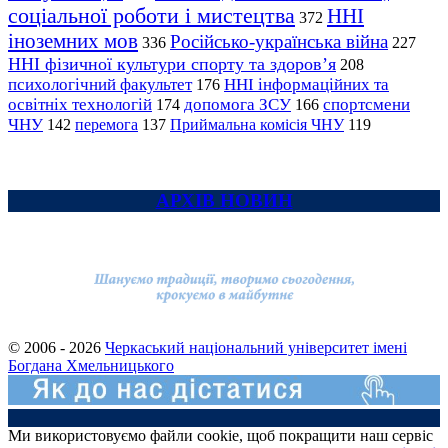
соціальної роботи і мистецтва
ННІ
372
іноземних мов
Російсько-українська війна
336
227
ННІ фізичної культури спорту та здоров’я
208
психологічний факультет
ННІ інформаційних та
176
освітніх технологій
допомога ЗСУ
спортсмени
174
166
ЧНУ
перемога
142
137
Приймальна комісія ЧНУ
119
АРХІВ НОВИН
© 2006 - 2026
Черкаський національний університет імені
Богдана Хмельницького
Ми використовуємо файли cookie, щоб покращити наш сервіс