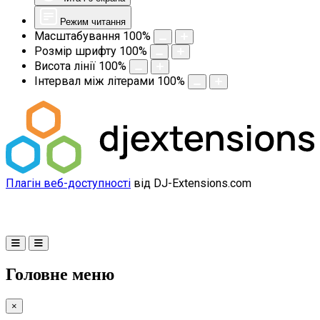
Режим читання
Масштабування
100
%
Розмір шрифту
100
%
Висота лінії
100
%
Інтервал між літерами
100
%
Плагін веб-доступності
від DJ-Extensions.com
Головне меню
×