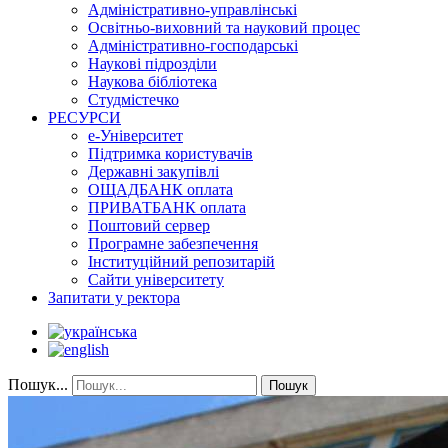
Адміністративно-управлінські
Освітньо-виховний та науковий процес
Адміністративно-господарські
Наукові підрозділи
Наукова бібліотека
Студмістечко
РЕСУРСИ
е-Університет
Підтримка користувачів
Державні закупівлі
ОЩАДБАНК оплата
ПРИВАТБАНК оплата
Поштовий сервер
Програмне забезпечення
Інституційний репозитарій
Сайти університету
Запитати у ректора
Пошук...
Пошук