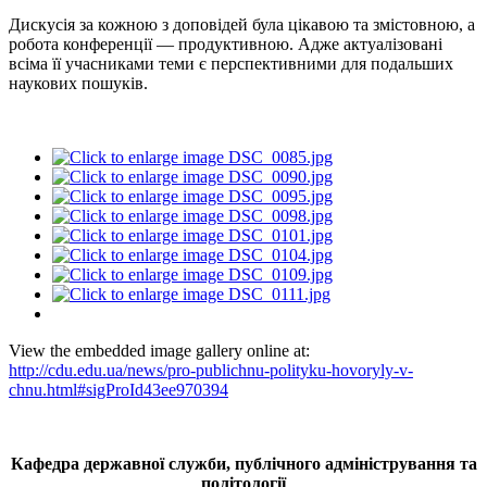
Дискусія за кожною з доповідей була цікавою та змістовною, а
робота конференції — продуктивною. Адже актуалізовані
всіма її учасниками теми є перспективними для подальших
наукових пошуків.
View the embedded image gallery online at:
http://cdu.edu.ua/news/pro-publichnu-polityku-hovoryly-v-
chnu.html#sigProId43ee970394
Кафедра державної служби, публічного адміністрування та
політології