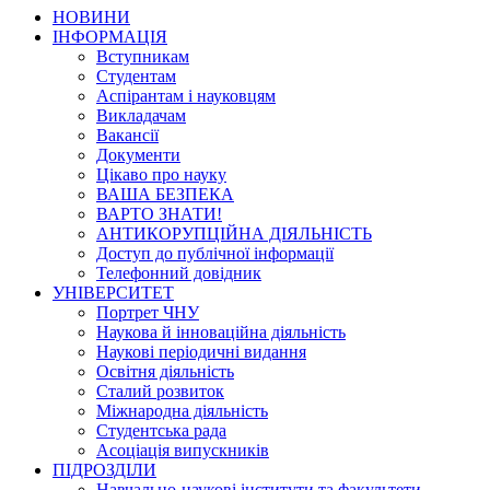
НОВИНИ
ІНФОРМАЦІЯ
Вступникам
Студентам
Аспірантам і науковцям
Викладачам
Вакансії
Документи
Цікаво про науку
ВАША БЕЗПЕКА
ВАРТО ЗНАТИ!
АНТИКОРУПЦІЙНА ДІЯЛЬНІСТЬ
Доступ до публічної інформації
Телефонний довідник
УНІВЕРСИТЕТ
Портрет ЧНУ
Наукова й інноваційна діяльність
Наукові періодичні видання
Освітня діяльність
Сталий розвиток
Міжнародна діяльність
Студентська рада
Асоціація випускників
ПІДРОЗДІЛИ
Навчально-наукові інститути та факультети