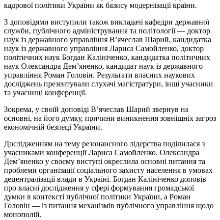
кадрової політики України як базису модернізації країни.
З доповідями виступили також викладачі кафедри державної
служби, публічного адміністрування та політології — доктор
наук із державного управління В’ячеслав Шарий, кандидатка
наук із державного управління Лариса Самойленко, доктор
політичних наук Богдан Калініченко, кандидатка політичних
наук Олександра Дем’яненко, кандидат наук із державного
управління Роман Головін. Результати власних наукових
досліджень презентували слухачі магістратури, інші учасники
та учасниці конференції.
Зокрема, у своїй доповіді В’ячеслав Шарий звернув на
основні, на його думку, причини виникнення зовнішніх загроз
економічній безпеці України.
Дослідженням на тему резонансного лідерства поділилася з
учасниками конференції Лариса Самойленко. Олександра
Дем’яненко у своєму виступі окреслила основні питання та
проблеми організації соціального захисту населення в умовах
децентралізації влади в Україні. Богдан Калініченко доповів
про власні дослідження у сфері формування громадської
думки в контексті публічної політики України, а Роман
Головін — із питання механізмів публічного управління щодо
монополій.