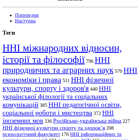
Попередня
Наступна
Теги
ННІ міжнародних відносин,
історії та філософії
ННІ
796
природничих та аграрних наук
ННІ
570
економіки і права
ННІ фізичної
511
культури, спорту і здоров'я
ННІ
440
української філології та соціальних
комунікацій
ННІ педагогічної освіти,
385
соціальної роботи і мистецтва
ННІ
372
іноземних мов
Російсько-українська війна
336
227
ННІ фізичної культури спорту та здоров’я
208
психологічний факультет
ННІ інформаційних та
176