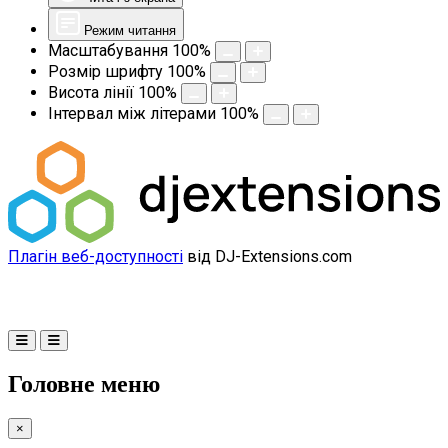
Режим читання
Масштабування
100
%
Розмір шрифту
100
%
Висота лінії
100
%
Інтервал між літерами
100
%
Плагін веб-доступності
від DJ-Extensions.com
Головне меню
×