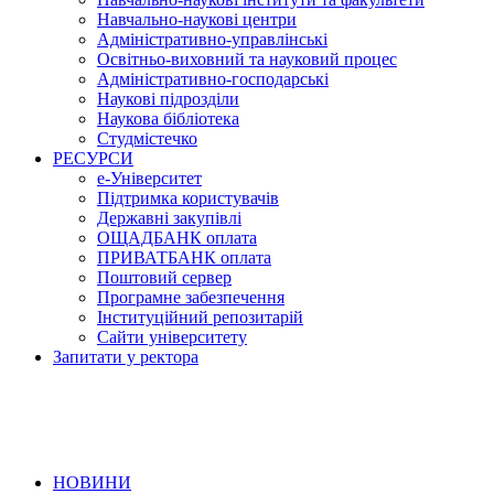
Навчально-наукові центри
Адміністративно-управлінські
Освітньо-виховний та науковий процес
Адміністративно-господарські
Наукові підрозділи
Наукова бібліотека
Студмістечко
РЕСУРСИ
е-Університет
Підтримка користувачів
Державні закупівлі
ОЩАДБАНК оплата
ПРИВАТБАНК оплата
Поштовий сервер
Програмне забезпечення
Інституційний репозитарій
Сайти університету
Запитати у ректора
НОВИНИ