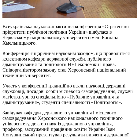
Всеукраїнська науково-практична конференція «Стратегічні
пріоритети публічної політики України» відбулася в
Черкаському національному університеті імені Богдана
Хмельницького.
Конференція є щорічним науковим заходом, що проводиться
колективом кафедри державної служби, публічного
адміністрування та політології ННІ економіки і права.
Співорганізатором заходу став Херсонський національний
технічний університет.
Участь у конференції традиційно взяли науковці, державні
службовці, посадові особи місцевого самоврядування, слухачі
магістратури за спеціальністю «Публічне управління та
адміністрування», студенти спеціальності «Політологія».
Завідувач кафедри державного управління і місцевого
самоврядування Херсонського національного технічного
університету, доктор наук із державного управління,
професор, заслужений працівник освіти України Іван
Лопушинський презентував результати вивчення державної