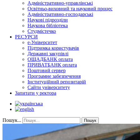
Адміністративно-управлінські
Освітньо-виховний та науковий процес
Адміністративно-господарські
Наукові підрозділи
Наукова бібліотека
Студмістечко
РЕСУРСИ
е-Університет
Підтримка користувачів
Державні закупівлі
ОЩАДБАНК оплата
ПРИВАТБАНК оплата
Поштовий сервер
Програмне забезпечення
Інституційний репозитарій
Сайти університету
Запитати у ректора
Пошук...
Пошук