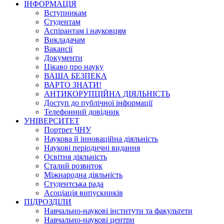
ІНФОРМАЦІЯ
Вступникам
Студентам
Аспірантам і науковцям
Викладачам
Вакансії
Документи
Цікаво про науку
ВАША БЕЗПЕКА
ВАРТО ЗНАТИ!
АНТИКОРУПЦІЙНА ДІЯЛЬНІСТЬ
Доступ до публічної інформації
Телефонний довідник
УНІВЕРСИТЕТ
Портрет ЧНУ
Наукова й інноваційна діяльність
Наукові періодичні видання
Освітня діяльність
Сталий розвиток
Міжнародна діяльність
Студентська рада
Асоціація випускників
ПІДРОЗДІЛИ
Навчально-наукові інститути та факультети
Навчально-наукові центри