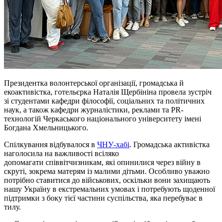
Президентка волонтерської організації, громадська й
екоактивістка, готельєрка Наталія Щербініна провела зустріч
зі студентами кафедри філософії, соціальних та політичних
наук, а також кафедри журналістики, реклами та PR-
технологій Черкаського національного університету імені
Богдана Хмельницького.
Спілкування відбувалося в
ЧНУ-хабі
. Громадська активістка
наголосила на важливості всіляко
допомагати
співвітчизникам
, які опинилися через війну в
скруті, зокрема матерям із малими дітьми. Особливо уважно
потрібно ставитися до військових, оскільки вони захищають
нашу Україну в екстремальних умовах і потребують щоденної
підтримки з боку тієї частини суспільства, яка перебуває в
тилу.