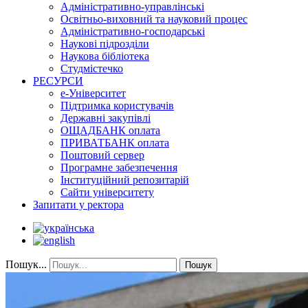
Адміністративно-управлінські
Освітньо-виховний та науковий процес
Адміністративно-господарські
Наукові підрозділи
Наукова бібліотека
Студмістечко
РЕСУРСИ
е-Університет
Підтримка користувачів
Державні закупівлі
ОЩАДБАНК оплата
ПРИВАТБАНК оплата
Поштовий сервер
Програмне забезпечення
Інституційний репозитарій
Сайти університету
Запитати у ректора
Пошук...
Пошук