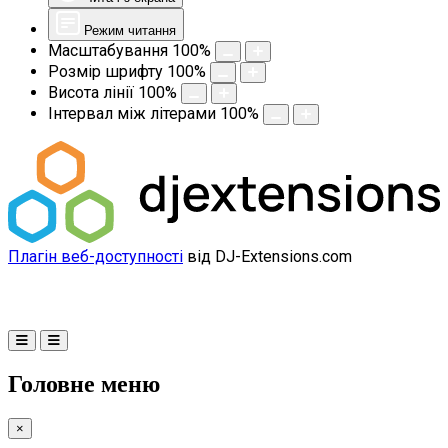
Режим читання
Масштабування
100
%
Розмір шрифту
100
%
Висота лінії
100
%
Інтервал між літерами
100
%
Плагін веб-доступності
від DJ-Extensions.com
Головне меню
×