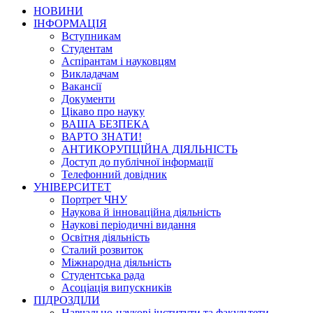
НОВИНИ
ІНФОРМАЦІЯ
Вступникам
Студентам
Аспірантам і науковцям
Викладачам
Вакансії
Документи
Цікаво про науку
ВАША БЕЗПЕКА
ВАРТО ЗНАТИ!
АНТИКОРУПЦІЙНА ДІЯЛЬНІСТЬ
Доступ до публічної інформації
Телефонний довідник
УНІВЕРСИТЕТ
Портрет ЧНУ
Наукова й інноваційна діяльність
Наукові періодичні видання
Освітня діяльність
Сталий розвиток
Міжнародна діяльність
Студентська рада
Асоціація випускників
ПІДРОЗДІЛИ
Навчально-наукові інститути та факультети