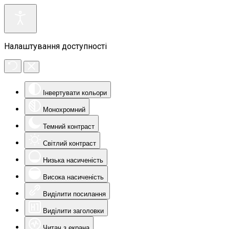
Налаштування доступності
Інвертувати кольори
Монохромний
Темний контраст
Світлий контраст
Низька насиченість
Висока насиченість
Виділити посилання
Виділити заголовки
Читач з екрана