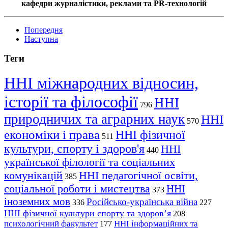
кафедри журналістики, реклами та PR-технологій
Попередня
Наступна
Теги
ННІ міжнародних відносин,
історії та філософії
ННІ
796
природничих та аграрних наук
ННІ
570
економіки і права
ННІ фізичної
511
культури, спорту і здоров'я
ННІ
440
української філології та соціальних
комунікацій
ННІ педагогічної освіти,
385
соціальної роботи і мистецтва
ННІ
373
іноземних мов
Російсько-українська війна
336
227
ННІ фізичної культури спорту та здоров’я
208
психологічний факультет
ННІ інформаційних та
177