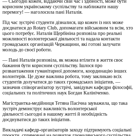
— Сьогодні кожен, віддаючи свій час і здібності, може бути
корисним українському суспільству та наближати нашу
перемогу! — наголосила пані Наталія.
Під час зустрічі студенти дізналися, що кожен із них може
доєднатися до Rotary Club, допомагати військовим та всім, хто
цього потребує. Наталія Щербініна розповіла про реальні
можливості волонтерської діяльності та надала контакти
громадських організацій Черкащини, які готові залучати
молодь до своєї роботи.
— Пані Наталія розповіла, як можна втілити в життя своє
бажання бути корисним суспільству. Ішлося про
розвантаження гуманітарної допомоги, координацію інших
волонтерів. Це дуже важлива робота, тому закликаю всіх
студентів долучатися до таких громадських ініціатив, —
зазначив співорганізатор зустрічі, завідувач кафедри філософії,
соціальних та політичних наук Богдан Калініченко.
Магістрантка-медійниця Тетяна Пасічна зауважила, що така
зустріч демонструє важливість волонтерської
діяльності сьогодні в нашому житті й необхідність
доєднуватися до таких ініціатив.
Викладачі
кафедр-організаторів
заходу підтримують соціальні
проєкти, спрямовані на розвиток громадянського суспільства