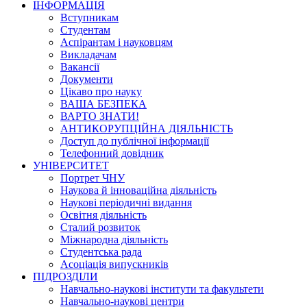
ІНФОРМАЦІЯ
Вступникам
Студентам
Аспірантам і науковцям
Викладачам
Вакансії
Документи
Цікаво про науку
ВАША БЕЗПЕКА
ВАРТО ЗНАТИ!
АНТИКОРУПЦІЙНА ДІЯЛЬНІСТЬ
Доступ до публічної інформації
Телефонний довідник
УНІВЕРСИТЕТ
Портрет ЧНУ
Наукова й інноваційна діяльність
Наукові періодичні видання
Освітня діяльність
Сталий розвиток
Міжнародна діяльність
Студентська рада
Асоціація випускників
ПІДРОЗДІЛИ
Навчально-наукові інститути та факультети
Навчально-наукові центри