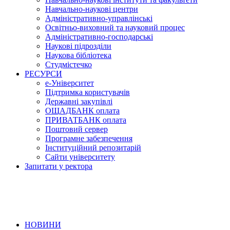
Навчально-наукові центри
Адміністративно-управлінські
Освітньо-виховний та науковий процес
Адміністративно-господарські
Наукові підрозділи
Наукова бібліотека
Студмістечко
РЕСУРСИ
е-Університет
Підтримка користувачів
Державні закупівлі
ОЩАДБАНК оплата
ПРИВАТБАНК оплата
Поштовий сервер
Програмне забезпечення
Інституційний репозитарій
Сайти університету
Запитати у ректора
НОВИНИ