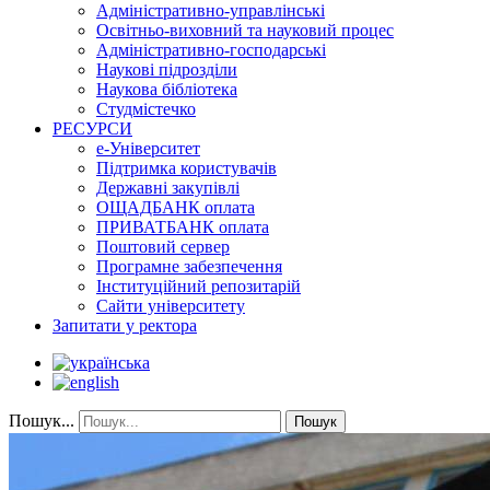
Адміністративно-управлінські
Освітньо-виховний та науковий процес
Адміністративно-господарські
Наукові підрозділи
Наукова бібліотека
Студмістечко
РЕСУРСИ
е-Університет
Підтримка користувачів
Державні закупівлі
ОЩАДБАНК оплата
ПРИВАТБАНК оплата
Поштовий сервер
Програмне забезпечення
Інституційний репозитарій
Сайти університету
Запитати у ректора
Пошук...
Пошук