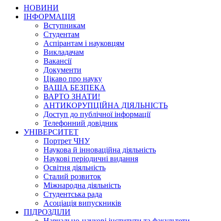
НОВИНИ
ІНФОРМАЦІЯ
Вступникам
Студентам
Аспірантам і науковцям
Викладачам
Вакансії
Документи
Цікаво про науку
ВАША БЕЗПЕКА
ВАРТО ЗНАТИ!
АНТИКОРУПЦІЙНА ДІЯЛЬНІСТЬ
Доступ до публічної інформації
Телефонний довідник
УНІВЕРСИТЕТ
Портрет ЧНУ
Наукова й інноваційна діяльність
Наукові періодичні видання
Освітня діяльність
Сталий розвиток
Міжнародна діяльність
Студентська рада
Асоціація випускників
ПІДРОЗДІЛИ
Навчально-наукові інститути та факультети