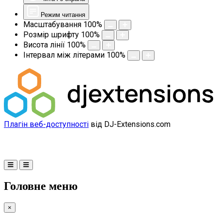
Режим читання
Масштабування
100
%
Розмір шрифту
100
%
Висота лінії
100
%
Інтервал між літерами
100
%
Плагін веб-доступності
від DJ-Extensions.com
Головне меню
×