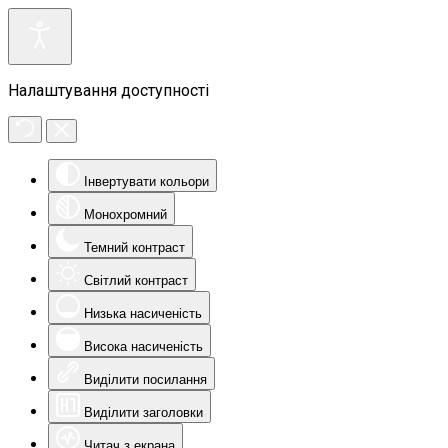
Налаштування доступності
Інвертувати кольори
Монохромний
Темний контраст
Світлий контраст
Низька насиченість
Висока насиченість
Виділити посилання
Виділити заголовки
Читач з екрана