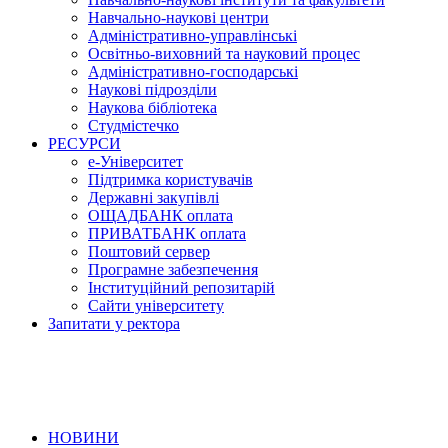
Навчально-наукові центри
Адміністративно-управлінські
Освітньо-виховний та науковий процес
Адміністративно-господарські
Наукові підрозділи
Наукова бібліотека
Студмістечко
РЕСУРСИ
е-Університет
Підтримка користувачів
Державні закупівлі
ОЩАДБАНК оплата
ПРИВАТБАНК оплата
Поштовий сервер
Програмне забезпечення
Інституційний репозитарій
Сайти університету
Запитати у ректора
НОВИНИ