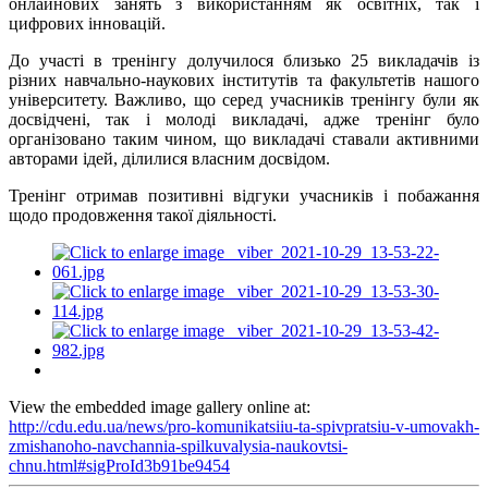
онлайнових занять з використанням як освітніх, так і
цифрових інновацій.
До участі в тренінгу долучилося близько 25 викладачів із
різних навчально-наукових інститутів та факультетів нашого
університету. Важливо, що серед учасників тренінгу були як
досвідчені, так і молоді викладачі, адже тренінг було
організовано таким чином, що викладачі ставали активними
авторами ідей, ділилися власним досвідом.
Тренінг отримав позитивні відгуки учасників і побажання
щодо продовження такої діяльності.
View the embedded image gallery online at:
http://cdu.edu.ua/news/pro-komunikatsiiu-ta-spivpratsiu-v-umovakh-
zmishanoho-navchannia-spilkuvalysia-naukovtsi-
chnu.html#sigProId3b91be9454