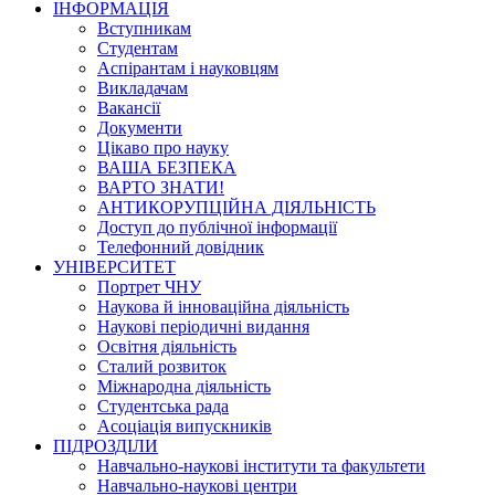
ІНФОРМАЦІЯ
Вступникам
Студентам
Аспірантам і науковцям
Викладачам
Вакансії
Документи
Цікаво про науку
ВАША БЕЗПЕКА
ВАРТО ЗНАТИ!
АНТИКОРУПЦІЙНА ДІЯЛЬНІСТЬ
Доступ до публічної інформації
Телефонний довідник
УНІВЕРСИТЕТ
Портрет ЧНУ
Наукова й інноваційна діяльність
Наукові періодичні видання
Освітня діяльність
Сталий розвиток
Міжнародна діяльність
Студентська рада
Асоціація випускників
ПІДРОЗДІЛИ
Навчально-наукові інститути та факультети
Навчально-наукові центри