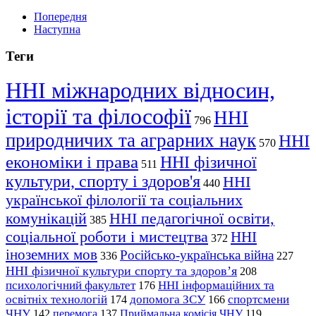
Попередня
Наступна
Теги
ННІ міжнародних відносин,
історії та філософії
ННІ
796
природничих та аграрних наук
ННІ
570
економіки і права
ННІ фізичної
511
культури, спорту і здоров'я
ННІ
440
української філології та соціальних
комунікацій
ННІ педагогічної освіти,
385
соціальної роботи і мистецтва
ННІ
372
іноземних мов
Російсько-українська війна
336
227
ННІ фізичної культури спорту та здоров’я
208
психологічний факультет
ННІ інформаційних та
176
освітніх технологій
допомога ЗСУ
спортсмени
174
166
ЧНУ
перемога
142
137
Приймальна комісія ЧНУ
119