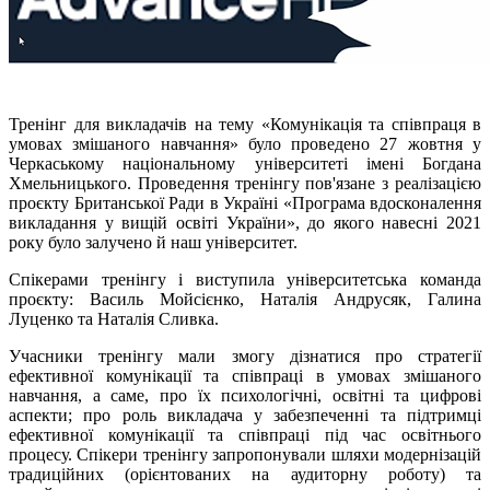
Тренінг для викладачів на тему «Комунікація та співпраця в
умовах змішаного навчання» було проведено 27 жовтня у
Черкаському національному університеті імені Богдана
Хмельницького. Проведення тренінгу пов'язане з реалізацією
проєкту Британської Ради в Україні «Програма вдосконалення
викладання у вищій освіті України», до якого навесні 2021
року було залучено й наш університет.
Спікерами тренінгу і виступила університетська команда
проєкту: Василь Мойсієнко, Наталія Андрусяк, Галина
Луценко та Наталія Сливка.
Учасники тренінгу мали змогу дізнатися про стратегії
ефективної комунікації та співпраці в умовах змішаного
навчання, а саме, про їх психологічні, освітні та цифрові
аспекти; про роль викладача у забезпеченні та підтримці
ефективної комунікації та співпраці під час освітнього
процесу. Спікери тренінгу запропонували шляхи модернізацій
традиційних (орієнтованих на аудиторну роботу) та