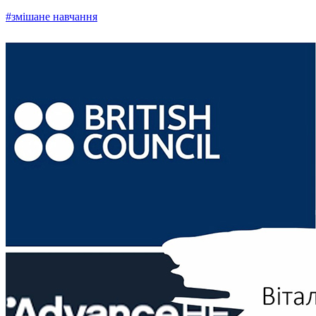
#змішане навчання