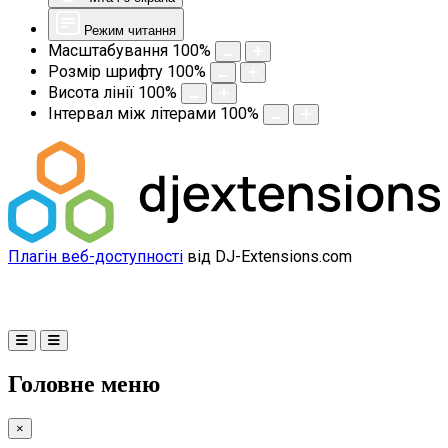
Режим читання
Масштабування
100
%
Розмір шрифту
100
%
Висота лінії
100
%
Інтервал між літерами
100
%
Плагін веб-доступності
від DJ-Extensions.com
Головне меню
×