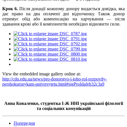
Крок 6.
Після донації кожному донору видається довідка, яка
дає право на два оплачені дні відпочинку. Також донор
отримує обід або компенсацію на харчування — після
здавання крові або її компонентів необхідно відновити сили.
View the embedded image gallery online at:
http://cdu.edu.ua/news/pro-donorstvo-i-ioho-rol-rozpovily-
pershokursnykam-universytetu.html#sigProIdafeb32c3a9
Анна Коваленко, студентка І-Ж ННІ української філології
та соціальних комунікацій
Попередня