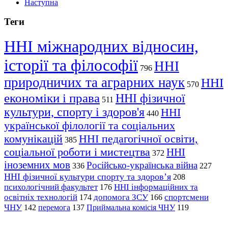
Наступна
Теги
ННІ міжнародних відносин,
історії та філософії
ННІ
796
природничих та аграрних наук
ННІ
570
економіки і права
ННІ фізичної
511
культури, спорту і здоров'я
ННІ
440
української філології та соціальних
комунікацій
ННІ педагогічної освіти,
385
соціальної роботи і мистецтва
ННІ
372
іноземних мов
Російсько-українська війна
336
227
ННІ фізичної культури спорту та здоров’я
208
психологічний факультет
ННІ інформаційних та
176
освітніх технологій
допомога ЗСУ
спортсмени
174
166
ЧНУ
перемога
142
137
Приймальна комісія ЧНУ
119