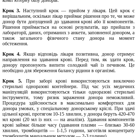
комп’ютерну базу донорів.
Крок 3.
Наступний крок — прийом у лікаря. Цей крок є
вирішальним, оскільки лікар приймає рішення про те, чи може
донор бути допущений до здавання крові або її компонентів.
Рішення приймається на основі результатів, що прийшли з
лабораторії, даних, отриманих з анкети, заповненої донором, а
також загального фізичного стану донора на момент
обстеження.
Крок 4.
Якщо відповідь лікаря позитивна, донор отримує
направлення на здавання крові. Перед тим, як здати кров,
донору пропонують випити солодкий чай із печивом. Це
необхідно для збереження балансу рідини в організмі.
Крок 5.
При заборі крові використовуються виключно
стерильні одноразові контейнери. Під час усіх медичних
маніпуляцій використовуються тільки одноразові стерильні
інструменти, тому ризик зараження донора неможливий.
Процедура здійснюється в максимально комфортних для
донора умовах, у спеціальному донорському кріслі. При здачі
цільної крові, протягом 10-15 хвилин, у донора беруть 420-470
мл крові (20 мл із них — на аналізи). Здавання компонентів
крові займає більше часу (здавання плазми — близько 30-60
хвилин, тромбоцитів — 1-1,5 години, заготівля концентрату
тромбоцитів мануальним методом — 2-3 години).