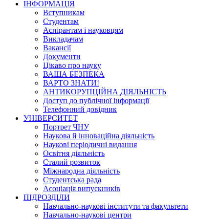
ІНФОРМАЦІЯ
Вступникам
Студентам
Аспірантам і науковцям
Викладачам
Вакансії
Документи
Цікаво про науку
ВАША БЕЗПЕКА
ВАРТО ЗНАТИ!
АНТИКОРУПЦІЙНА ДІЯЛЬНІСТЬ
Доступ до публічної інформації
Телефонний довідник
УНІВЕРСИТЕТ
Портрет ЧНУ
Наукова й інноваційна діяльність
Наукові періодичні видання
Освітня діяльність
Сталий розвиток
Міжнародна діяльність
Студентська рада
Асоціація випускників
ПІДРОЗДІЛИ
Навчально-наукові інститути та факультети
Навчально-наукові центри