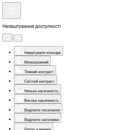
Налаштування доступності
Інвертувати кольори
Монохромний
Темний контраст
Світлий контраст
Низька насиченість
Висока насиченість
Виділити посилання
Виділити заголовки
Читач з екрана