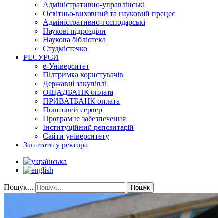
Адміністративно-управлінські
Освітньо-виховний та науковий процес
Адміністративно-господарські
Наукові підрозділи
Наукова бібліотека
Студмістечко
РЕСУРСИ
е-Університет
Підтримка користувачів
Державні закупівлі
ОЩАДБАНК оплата
ПРИВАТБАНК оплата
Поштовий сервер
Програмне забезпечення
Інституційний репозитарій
Сайти університету
Запитати у ректора
Пошук...
Пошук