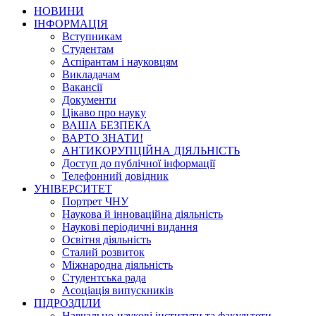
НОВИНИ
ІНФОРМАЦІЯ
Вступникам
Студентам
Аспірантам і науковцям
Викладачам
Вакансії
Документи
Цікаво про науку
ВАША БЕЗПЕКА
ВАРТО ЗНАТИ!
АНТИКОРУПЦІЙНА ДІЯЛЬНІСТЬ
Доступ до публічної інформації
Телефонний довідник
УНІВЕРСИТЕТ
Портрет ЧНУ
Наукова й інноваційна діяльність
Наукові періодичні видання
Освітня діяльність
Сталий розвиток
Міжнародна діяльність
Студентська рада
Асоціація випускників
ПІДРОЗДІЛИ
Навчально-наукові інститути та факультети