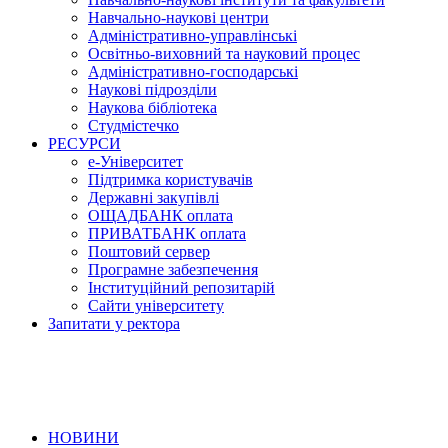
Навчально-наукові центри
Адміністративно-управлінські
Освітньо-виховний та науковий процес
Адміністративно-господарські
Наукові підрозділи
Наукова бібліотека
Студмістечко
РЕСУРСИ
е-Університет
Підтримка користувачів
Державні закупівлі
ОЩАДБАНК оплата
ПРИВАТБАНК оплата
Поштовий сервер
Програмне забезпечення
Інституційний репозитарій
Сайти університету
Запитати у ректора
НОВИНИ