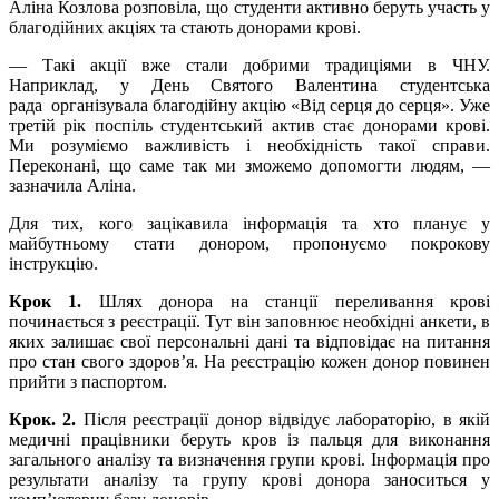
Аліна Козлова розповіла, що студенти активно беруть участь у
благодійних акціях та стають донорами крові.
— Такі акції вже стали добрими традиціями в ЧНУ.
Наприклад, у День Святого Валентина студентська
рада організувала благодійну акцію «Від серця до серця». Уже
третій рік поспіль студентський актив стає донорами крові.
Ми розуміємо важливість і необхідність такої справи.
Переконані, що саме так ми зможемо допомогти людям, —
зазначила Аліна.
Для тих, кого зацікавила інформація та хто планує у
майбутньому стати донором, пропонуємо покрокову
інструкцію.
Крок 1.
Шлях донора на станції переливання крові
починається з реєстрації. Тут він заповнює необхідні анкети, в
яких залишає свої персональні дані та відповідає на питання
про стан свого здоров’я. На реєстрацію кожен донор повинен
прийти з паспортом.
Крок. 2.
Після реєстрації донор відвідує лабораторію, в якій
медичні працівники беруть кров із пальця для виконання
загального аналізу та визначення групи крові. Інформація про
результати аналізу та групу крові донора заноситься у