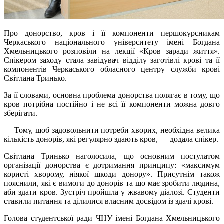
Про донорство, кров і її компоненти першокурсникам
Черкаського національного університету імені Богдана
Хмельницького розповіли на лекції «Кров заради життя».
Спікером заходу стала завідувач відділу заготівлі крові та її
компонентів Черкаського обласного центру служби крові
Світлана Тринько.
За її словами, основна проблема донорства полягає в тому, що
кров потрібна постійно і не всі її компоненти можна довго
зберігати.
— Тому, щоб задовольнити потреби хворих, необхідна велика
кількість донорів, які регулярно здають кров, — додала спікер.
Світлана Тринько наголосила, що основним постулатом
організації донорства є дотримання принципу: «максимум
користі хворому, ніякої шкоди донору». Присутнім також
пояснили, які є вимоги до донорів та що має зробити людина,
аби здати кров. Зустріч пройшла у жвавому діалозі. Студенти
ставили питання та ділилися власним досвідом із здачі крові.
Голова студентської ради ЧНУ імені Богдана Хмельницького