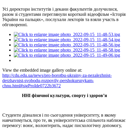
Усі директори інститутів і декани факультетів долучилися,
разом зі студентами переглянули короткий відеофільм «Історія
України на пальцях», послухали лекторів та взяли участь в
обговоренні.
View the embedded image gallery online at:
http://cdu.edu.ua/news/pro-borotbu-ukrainy-za-nezalezhnist-
derzhavnist-svobodu-rozpovily-pershokursnykam-
chnu.html#sigProIde0722b3672
ННІ фізичної культури, спорту і здоров’я
Студенти дізналися і по сьогодення університету, в якому
навчатимуться, про те, як університетська спільнота наближає
перемогу: воює, волонтерить, надає писхологічну допомогу,