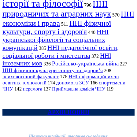
історії та філософії
ННІ
796
природничих та аграрних наук
ННІ
570
економіки і права
ННІ фізичної
511
культури, спорту і здоров'я
ННІ
440
української філології та соціальних
комунікацій
ННІ педагогічної освіти,
385
соціальної роботи і мистецтва
ННІ
372
іноземних мов
Російсько-українська війна
336
227
ННІ фізичної культури спорту та здоров’я
208
психологічний факультет
ННІ інформаційних та
176
освітніх технологій
допомога ЗСУ
спортсмени
174
166
ЧНУ
перемога
142
137
Приймальна комісія ЧНУ
119
АРХІВ НОВИН