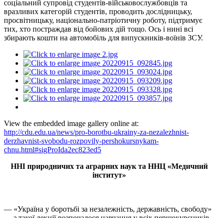
соціальний супровід студентів-військовослужбовців та
вразливих категорій студентів, проводить дослідницьку,
просвітницьку, національно-патріотичну роботу, підтримує
тих, хто постраждав від бойових дій тощо. Ось і нині всі
збирають кошти на автомобіль для випускників-воїнів ЗСУ.
View the embedded image gallery online at:
http://cdu.edu.ua/news/pro-borotbu-ukrainy-za-nezalezhnist-
derzhavnist-svobodu-rozpovily-pershokursnykam-
chnu.html#sigProIda2ec823ed5
ННІ природничих та аграрних наук та ННЦ «Медичний
інститут»
— «Україна у боротьбі за незалежність, державність, свободу»
— з такої лекції розпочалося навчання у всіх першокурсників