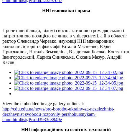
chnu.html#sigProId4523a97057
ННІ економіки і права
Прочитали її люди, відомі своєю активною громадянською і
патріотичною позицією не лише в університеті, а й в області:
ректор Олександр Черевко, науковці ННІ міжнародних
відносин, історії та філософії Віталій Масненко, Юрій
Присяжнюк, Наталія Земзюліна, Владислав Боєчко, Костянтин
Івангородський, Лариса Синявська, Оксана Мазур, Андрій
Касян.
View the embedded image gallery online at:
http://cdu.edu.ua/news/pro-borotbu-ukrainy-za-nezalezhnist-
derzhavnist-svobodu-rozpovily-pershokursnykam-
chnu.html#sigProId3933c8849e
ННІ інформаційних та освітніх технологій