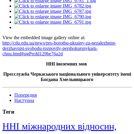
View the embedded image gallery online at:
http://cdu.edu.ua/news/pro-borotbu-ukrainy-za-nezalezhnist-
derzhavnist-svobodu-rozpovily-pershokursnykam-
chnu.html#sigProId129be76a2d
ННІ іноземних мов
Пресслужба Черкаського національного університету імені
Богдана Хмельницького
Попередня
Наступна
Теги
ННІ міжнародних відносин,