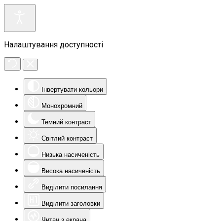
Налаштування доступності
Інвертувати кольори
Монохромний
Темний контраст
Світлий контраст
Низька насиченість
Висока насиченість
Виділити посилання
Виділити заголовки
Читач з екрана