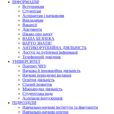
ІНФОРМАЦІЯ
Вступникам
Студентам
Аспірантам і науковцям
Викладачам
Вакансії
Документи
Цікаво про науку
ВАША БЕЗПЕКА
ВАРТО ЗНАТИ!
АНТИКОРУПЦІЙНА ДІЯЛЬНІСТЬ
Доступ до публічної інформації
Телефонний довідник
УНІВЕРСИТЕТ
Портрет ЧНУ
Наукова й інноваційна діяльність
Наукові періодичні видання
Освітня діяльність
Сталий розвиток
Міжнародна діяльність
Студентська рада
Асоціація випускників
ПІДРОЗДІЛИ
Навчально-наукові інститути та факультети
Навчально-наукові центри