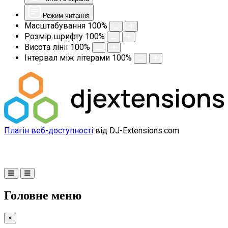
Режим читання
Масштабування
100
%
Розмір шрифту
100
%
Висота лінії
100
%
Інтервал між літерами
100
%
Плагін веб-доступності
від DJ-Extensions.com
Головне меню
×