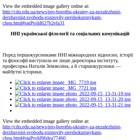
View the embedded image gallery online at:
http://cdu.edu.ua/news/pro-borotbu-ukrainy-za-nezalezhnist-
derzhavnist-svobodu-rozpovily-pershokursnykam-
chnu.html#sigProId627b2efa31
ННІ української філології та соціальних комунікацій
Перед першокурсниками ННІ міжнародних відносин, історії
та філософії виступила не лише директорка інституту,
професорка Наталія Земзюліна, а й старшокурсники —
майбутні історики.
View the embedded image gallery online at:
http://cdu.edu.ua/news/pro-borotbu-ukrainy-za-nezalezhnist-
derzhavnist-svobodu-rozpovily-pershokursnykam-
chnu.html#sigProId96dea77460