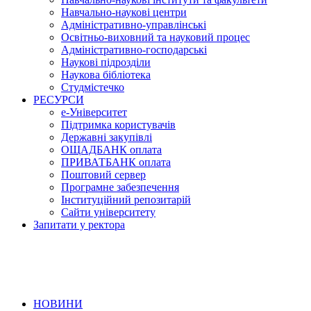
Навчально-наукові центри
Адміністративно-управлінські
Освітньо-виховний та науковий процес
Адміністративно-господарські
Наукові підрозділи
Наукова бібліотека
Студмістечко
РЕСУРСИ
е-Університет
Підтримка користувачів
Державні закупівлі
ОЩАДБАНК оплата
ПРИВАТБАНК оплата
Поштовий сервер
Програмне забезпечення
Інституційний репозитарій
Сайти університету
Запитати у ректора
НОВИНИ