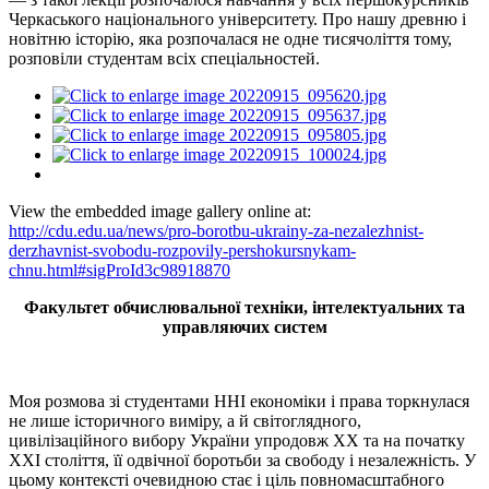
Черкаського національного університету. Про нашу древню і
новітню історію, яка розпочалася не одне тисячоліття тому,
розповіли студентам всіх спеціальностей.
View the embedded image gallery online at:
http://cdu.edu.ua/news/pro-borotbu-ukrainy-za-nezalezhnist-
derzhavnist-svobodu-rozpovily-pershokursnykam-
chnu.html#sigProId3c98918870
Факультет обчислювальної техніки, інтелектуальних та
управляючих систем
Моя розмова зі студентами ННІ економіки і права торкнулася
не лише історичного виміру, а й світоглядного,
цивілізаційного вибору України упродовж ХХ та на початку
ХХІ століття, її одвічної боротьби за свободу і незалежність. У
цьому контексті очевидною стає і ціль повномасштабного