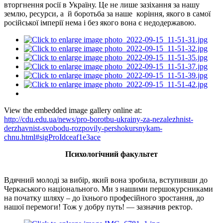
вторгнення росії в Україну. Це не лише зазіхання за нашу
землю, ресурси, а й боротьба за наше коріння, якого в самої
російської імперії нема і без якого вона є недодержавою.
View the embedded image gallery online at:
http://cdu.edu.ua/news/pro-borotbu-ukrainy-za-nezalezhnist-
derzhavnist-svobodu-rozpovily-pershokursnykam-
chnu.html#sigProIdceaf1e3ace
Психологічний факультет
Вдячний молоді за вибір, який вона зробила, вступивши до
Черкаського національного. Ми з нашими першокурсниками
на початку шляху – до їхнього професійного зростання, до
нашої перемоги! Тож у добру путь! — зазначив ректор.