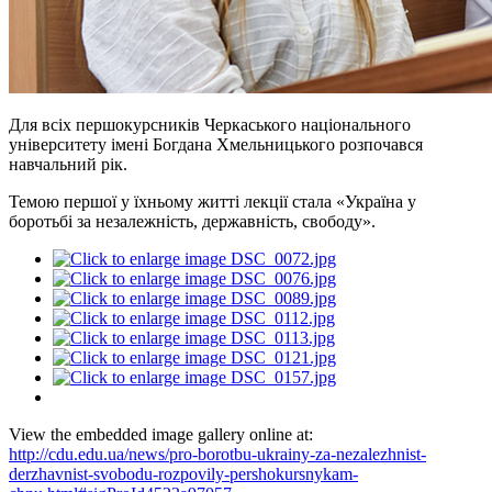
Для всіх першокурсників Черкаського національного
університету імені Богдана Хмельницького розпочався
навчальний рік.
Темою першої у їхньому житті лекції стала «Україна у
боротьбі за незалежність, державність, свободу».
View the embedded image gallery online at:
http://cdu.edu.ua/news/pro-borotbu-ukrainy-za-nezalezhnist-
derzhavnist-svobodu-rozpovily-pershokursnykam-