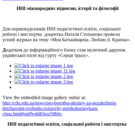
ННІ міжнародних відносин, історії та філософії
Для першокурсників ННІ педагогічної освіти, соціальної
роботи і мистецтва доцентка Наталя Степанова провела
усний журнал на тему «Моя Батьківщина. Люблю її. Крапка».
Д
одатком до інформаційного блоку став музичний дарунок
української пісні від гурту «Серця трьох».
View the embedded image gallery online at:
http://cdu.edu.ua/news/pro-borotbu-ukrainy-za-nezalezhnist-
derzhavnist-svobodu-rozpovily-pershokursnykam-
chnu.html#sigProId83ea19fbbc
ННІ педагогічної освіти, соціальної роботи і мистецтва