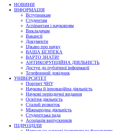
НОВИНИ
ІНФОРМАЦІЯ
Вступникам
Студентам
Аспірантам і науковцям
Викладачам
Вакансії
Документи
Цікаво про науку
ВАША БЕЗПЕКА
ВАРТО ЗНАТИ!
АНТИКОРУПЦІЙНА ДІЯЛЬНІСТЬ
Доступ до публічної інформації
Телефонний довідник
УНІВЕРСИТЕТ
Портрет ЧНУ
Наукова й інноваційна діяльність
Наукові періодичні видання
Освітня діяльність
Сталий розвиток
Міжнародна діяльність
Студентська рада
Асоціація випускників
ПІДРОЗДІЛИ
Навчально-наукові інститути та факультети