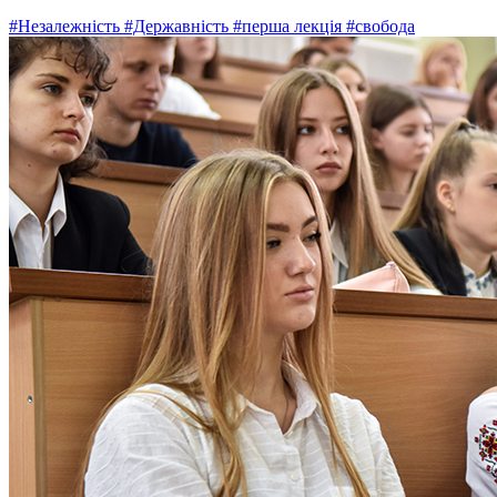
#Незалежність
#Державність
#перша лекція
#свобода