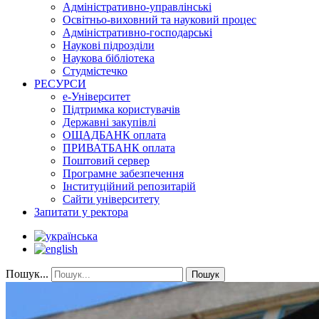
Адміністративно-управлінські
Освітньо-виховний та науковий процес
Адміністративно-господарські
Наукові підрозділи
Наукова бібліотека
Студмістечко
РЕСУРСИ
е-Університет
Підтримка користувачів
Державні закупівлі
ОЩАДБАНК оплата
ПРИВАТБАНК оплата
Поштовий сервер
Програмне забезпечення
Інституційний репозитарій
Сайти університету
Запитати у ректора
Пошук...
Пошук