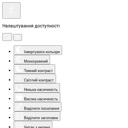
Налаштування доступності
Інвертувати кольори
Монохромний
Темний контраст
Світлий контраст
Низька насиченість
Висока насиченість
Виділити посилання
Виділити заголовки
Читач з екрана