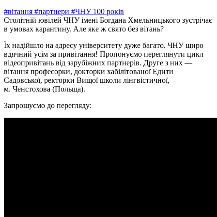
#вітання
#партнери
#ЧНУ 100 років
Столітній ювілей ЧНУ імені Богдана Хмельницького зустрічає
в умовах карантину. Але яке ж свято без вітань?
Їх надійшло на адресу університету дуже багато. ЧНУ щиро
вдячний усім за привітання! Пропонуємо переглянути цикл
відеопривітань від зарубіжних партнерів. Друге з них —
в
ітання професорки, докторки хабілітованої Едити
Садовської, ректорки
Вищ
ої
школ
и
лінгвістичн
ої,
м.
Ченстохов
а (Польща).
Запрошуємо до перегляду: