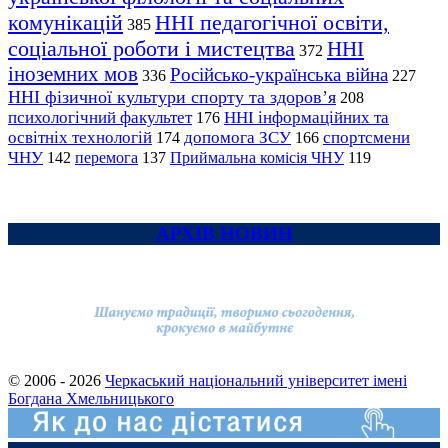
комунікацій
ННІ педагогічної освіти,
385
соціальної роботи і мистецтва
ННІ
372
іноземних мов
Російсько-українська війна
336
227
ННІ фізичної культури спорту та здоров’я
208
психологічний факультет
ННІ інформаційних та
176
освітніх технологій
допомога ЗСУ
спортсмени
174
166
ЧНУ
перемога
142
137
Приймальна комісія ЧНУ
119
АРХІВ НОВИН
© 2006 - 2026
Черкаський національний університет імені
Богдана Хмельницького