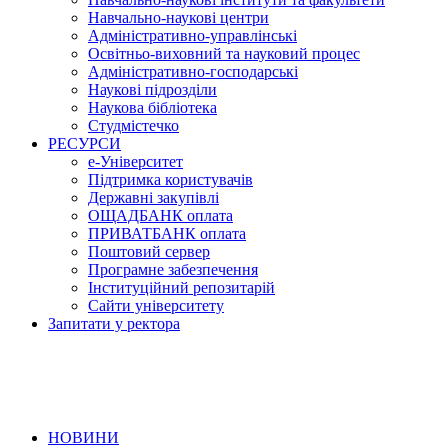
Навчально-наукові центри
Адміністративно-управлінські
Освітньо-виховний та науковий процес
Адміністративно-господарські
Наукові підрозділи
Наукова бібліотека
Студмістечко
РЕСУРСИ
е-Університет
Підтримка користувачів
Державні закупівлі
ОЩАДБАНК оплата
ПРИВАТБАНК оплата
Поштовий сервер
Програмне забезпечення
Інституційний репозитарій
Сайти університету
Запитати у ректора
НОВИНИ