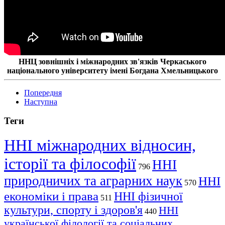
ННЦ зовнішніх і міжнародних зв'язків Черкаського
національного університету імені Богдана Хмельницького
Попередня
Наступна
Теги
ННІ міжнародних відносин,
історії та філософії
ННІ
796
природничих та аграрних наук
ННІ
570
економіки і права
ННІ фізичної
511
культури, спорту і здоров'я
ННІ
440
української філології та соціальних