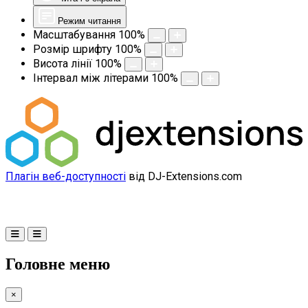
Режим читання
Масштабування
100
%
Розмір шрифту
100
%
Висота лінії
100
%
Інтервал між літерами
100
%
Плагін веб-доступності
від DJ-Extensions.com
Головне меню
×