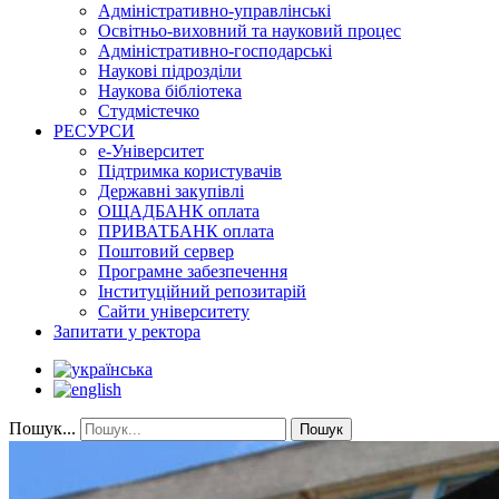
Адміністративно-управлінські
Освітньо-виховний та науковий процес
Адміністративно-господарські
Наукові підрозділи
Наукова бібліотека
Студмістечко
РЕСУРСИ
е-Університет
Підтримка користувачів
Державні закупівлі
ОЩАДБАНК оплата
ПРИВАТБАНК оплата
Поштовий сервер
Програмне забезпечення
Інституційний репозитарій
Сайти університету
Запитати у ректора
Пошук...
Пошук