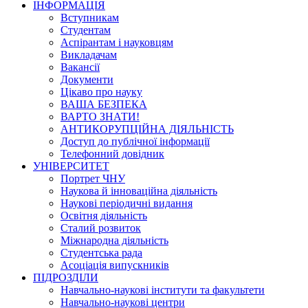
ІНФОРМАЦІЯ
Вступникам
Студентам
Аспірантам і науковцям
Викладачам
Вакансії
Документи
Цікаво про науку
ВАША БЕЗПЕКА
ВАРТО ЗНАТИ!
АНТИКОРУПЦІЙНА ДІЯЛЬНІСТЬ
Доступ до публічної інформації
Телефонний довідник
УНІВЕРСИТЕТ
Портрет ЧНУ
Наукова й інноваційна діяльність
Наукові періодичні видання
Освітня діяльність
Сталий розвиток
Міжнародна діяльність
Студентська рада
Асоціація випускників
ПІДРОЗДІЛИ
Навчально-наукові інститути та факультети
Навчально-наукові центри