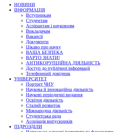
НОВИНИ
ІНФОРМАЦІЯ
Вступникам
Студентам
Аспірантам і науковцям
Викладачам
Вакансії
Документи
Цікаво про науку
ВАША БЕЗПЕКА
ВАРТО ЗНАТИ!
АНТИКОРУПЦІЙНА ДІЯЛЬНІСТЬ
Доступ до публічної інформації
Телефонний довідник
УНІВЕРСИТЕТ
Портрет ЧНУ
Наукова й інноваційна діяльність
Наукові періодичні видання
Освітня діяльність
Сталий розвиток
Міжнародна діяльність
Студентська рада
Асоціація випускників
ПІДРОЗДІЛИ
Навчально-наукові інститути та факультети